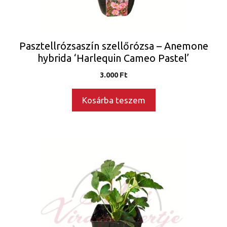
Pasztellrózsaszín szellőrózsa – Anemone
hybrida ‘Harlequin Cameo Pastel’
3.000
Ft
Kosárba teszem