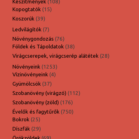
108
Készítmények
108
15
termék
Kopogtatók
15
termék
39
Koszorúk
39
termék
7
Ledvilágítók
7
termék
76
Növénygondozás
76
termék
38
Földek és Tápoldatok
38
termék
28
Virágcserepek, virágcserép alátétek
28
termék
1253
Növényeink
1253
4
termék
Vízinövényeink
4
termék
37
Gyümölcsök
37
termék
112
Szobanövény (virágzó)
112
termék
176
Szobanövény (zöld)
176
termék
750
Évelők és fagytűrők
750
25
termék
Bokrok
25
termék
29
Díszfák
29
termék
69
Örökzöldek
69