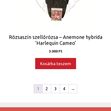
Rózsaszín szellőrózsa – Anemone hybrida
‘Harlequin Cameo’
3.000
Ft
Kosárba teszem
1
2
3
4
→