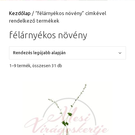
Kezdőlap
/ “félárnyékos növény” címkével
rendelkező termékek
félárnyékos növény
Sorted
1–9 termék, összesen 31 db
by
latest