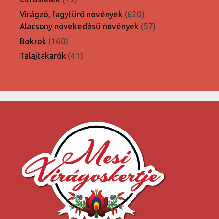
termék
620
Virágzó, fagytűrő növények
620
termék
57
Alacsony növekedésű növények
57
termék
160
Bokrok
160
termék
41
Talajtakarók
41
termék