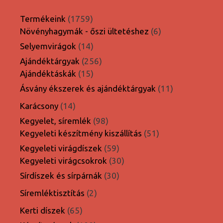
1759
Termékeink
1759
termék
6
Növényhagymák - őszi ültetéshez
6
termék
14
Selyemvirágok
14
termék
256
Ajándéktárgyak
256
15
termék
Ajándéktáskák
15
termék
11
Ásvány ékszerek és ajándéktárgyak
11
termék
14
Karácsony
14
termék
98
Kegyelet, síremlék
98
termék
51
Kegyeleti készítmény kiszállítás
51
termék
59
Kegyeleti virágdíszek
59
termék
30
Kegyeleti virágcsokrok
30
termék
30
Sírdíszek és sírpárnák
30
termék
2
Síremléktisztítás
2
termék
65
Kerti díszek
65
termék