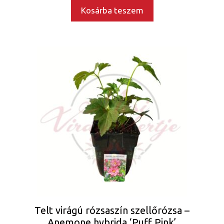
Kosárba teszem
Telt virágú rózsaszín szellőrózsa –
Anemone hybrida ‘Puff Pink’