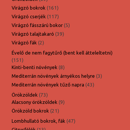
termék
161
Virágzó bokrok
161
termék
117
Virágzó cserjék
117
termék
5
Virágzó fásszárú bokor
5
termék
39
Virágzó talajtakaró
39
termék
2
Virágzó fák
2
termék
Évelő de nem fagytűrő (bent kell átteleltetni)
151
151
termék
8
Kinti-benti növények
8
termék
3
Mediterrán növények árnyékos helyre
3
termék
43
Mediterrán növények tűző napra
43
termék
73
Örökzöldek
73
termék
9
Alacsony örökzöldek
9
termék
21
Örökzöld bokrok
21
termék
47
Lombhullató bokrok, fák
47
termék
13
Citrusfélék
13