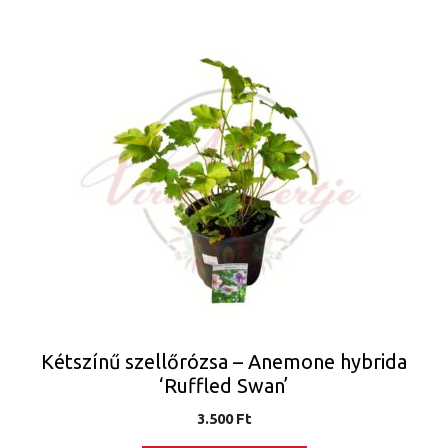
Kétszínű szellőrózsa – Anemone hybrida
‘Ruffled Swan’
3.500
Ft