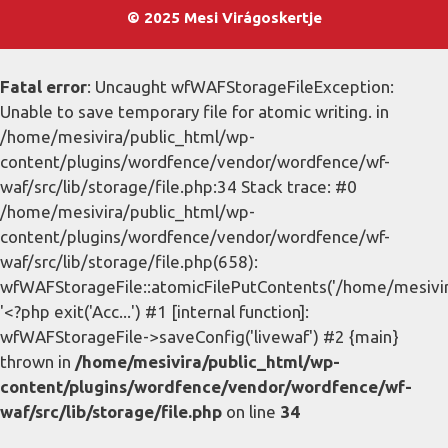
© 2025 Mesi Virágoskertje
Fatal error
: Uncaught wfWAFStorageFileException:
Unable to save temporary file for atomic writing. in
/home/mesivira/public_html/wp-
content/plugins/wordfence/vendor/wordfence/wf-
waf/src/lib/storage/file.php:34 Stack trace: #0
/home/mesivira/public_html/wp-
content/plugins/wordfence/vendor/wordfence/wf-
waf/src/lib/storage/file.php(658):
wfWAFStorageFile::atomicFilePutContents('/home/mesivira/
'<?php exit('Acc...') #1 [internal function]:
wfWAFStorageFile->saveConfig('livewaf') #2 {main}
thrown in
/home/mesivira/public_html/wp-
content/plugins/wordfence/vendor/wordfence/wf-
waf/src/lib/storage/file.php
on line
34