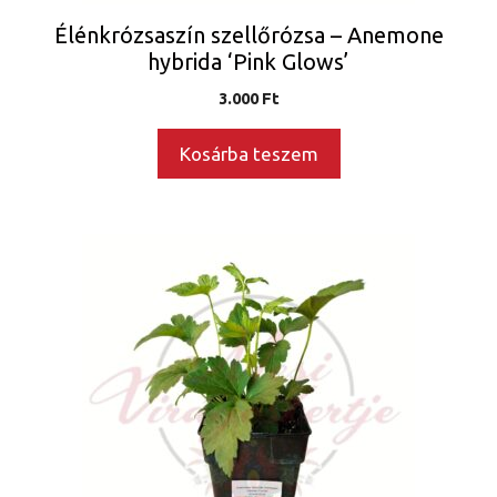
Élénkrózsaszín szellőrózsa – Anemone
hybrida ‘Pink Glows’
3.000
Ft
Kosárba teszem