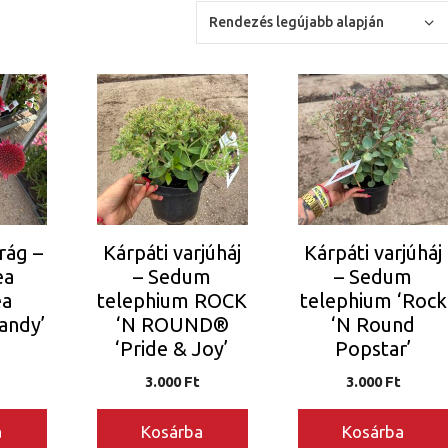
rág –
Kárpáti varjúháj
Kárpáti varjúháj
ea
– Sedum
– Sedum
ea
telephium ROCK
telephium ‘Rock
Candy’
‘N ROUND®
‘N Round
‘Pride & Joy’
Popstar’
3.000
Ft
3.000
Ft
a
Kosárba
Kosárba