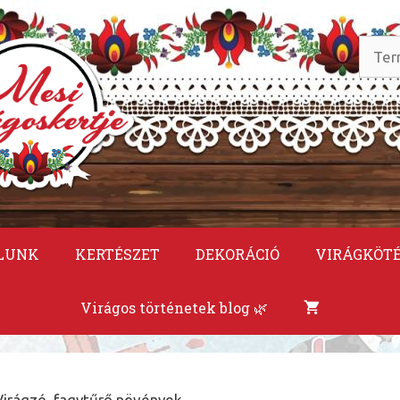
Keres
a
követ
LUNK
KERTÉSZET
DEKORÁCIÓ
VIRÁGKÖT
Virágos történetek blog 🌿
Virágzó, fagytűrő növények