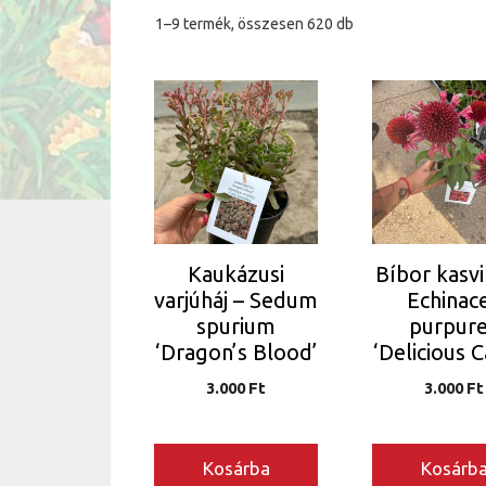
Sorted
1–9 termék, összesen 620 db
by
latest
Kaukázusi
Bíbor kasvi
varjúháj – Sedum
Echinac
spurium
purpur
‘Dragon’s Blood’
‘Delicious 
3.000
Ft
3.000
Ft
Kosárba
Kosárb