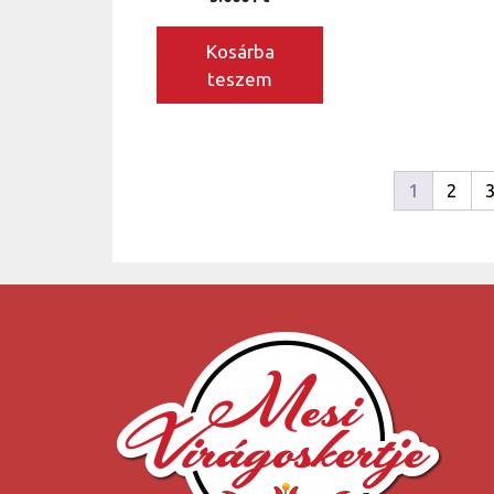
Kosárba
teszem
1
2