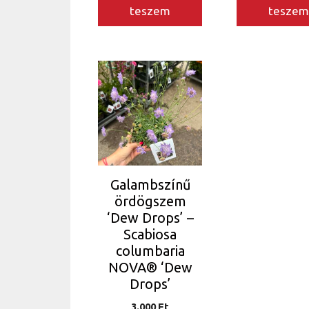
teszem
tesze
Galambszínű
ördögszem
‘Dew Drops’ –
Scabiosa
columbaria
NOVA® ‘Dew
Drops’
3.000
Ft