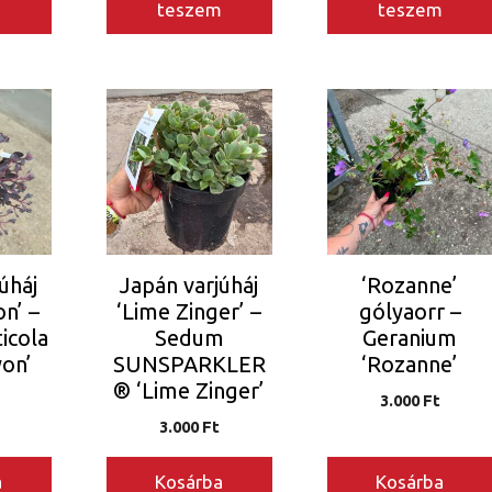
m
teszem
teszem
úháj
Japán varjúháj
‘Rozanne’
n’ –
‘Lime Zinger’ –
gólyaorr –
icola
Sedum
Geranium
on’
SUNSPARKLER
‘Rozanne’
® ‘Lime Zinger’
3.000
Ft
3.000
Ft
a
Kosárba
Kosárba