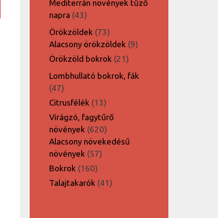
Mediterrán növények tűző
43
napra
43
termék
73
Örökzöldek
73
termék
9
Alacsony örökzöldek
9
termék
21
Örökzöld bokrok
21
termék
Lombhullató bokrok, fák
47
47
termék
13
Citrusfélék
13
termék
Virágzó, fagytűrő
620
növények
620
termék
Alacsony növekedésű
57
növények
57
termék
160
Bokrok
160
termék
41
Talajtakarók
41
termék