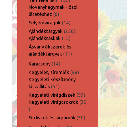
termék
Növényhagymák - őszi
6
ültetéshez
6
termék
14
Selyemvirágok
14
termék
256
Ajándéktárgyak
256
15
termék
Ajándéktáskák
15
termék
Ásvány ékszerek és
11
ajándéktárgyak
11
termék
14
Karácsony
14
termék
98
Kegyelet, síremlék
98
termék
Kegyeleti készítmény
51
kiszállítás
51
termék
59
Kegyeleti virágdíszek
59
termék
Kegyeleti virágcsokrok
30
30
termék
30
Sírdíszek és sírpárnák
30
termék