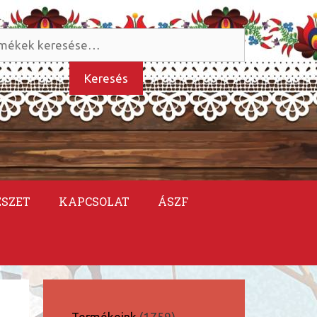
és
kezőre:
Keresés
ÉSZET
KAPCSOLAT
ÁSZF
1759
Termékeink
1759