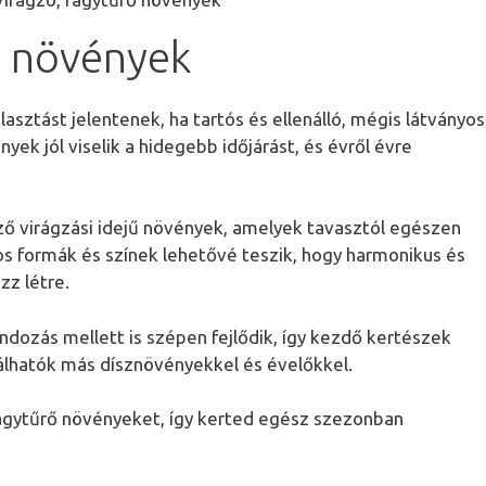
ő növények
álasztást jelentenek, ha tartós és ellenálló, mégis látványos
nyek jól viselik a hidegebb időjárást, és évről évre
ő virágzási idejű növények, amelyek tavasztól egészen
tos formák és színek lehetővé teszik, hogy harmonikus és
zz létre.
ndozás mellett is szépen fejlődik, így kezdő kertészek
nálhatók más dísznövényekkel és évelőkkel.
 fagytűrő növényeket, így kerted egész szezonban