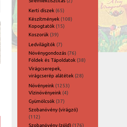
2
Síremléktisztítás
2
termék
65
Kerti díszek
65
termék
108
Készítmények
108
15
termék
Kopogtatók
15
termék
39
Koszorúk
39
termék
7
Ledvilágítók
7
termék
76
Növénygondozás
76
termék
38
Földek és Tápoldatok
38
termék
Virágcserepek,
28
virágcserép alátétek
28
termék
1253
Növényeink
1253
4
termék
Vízinövényeink
4
termék
37
Gyümölcsök
37
termék
Szobanövény (virágzó)
112
112
termék
176
Szobanövény (zöld)
176