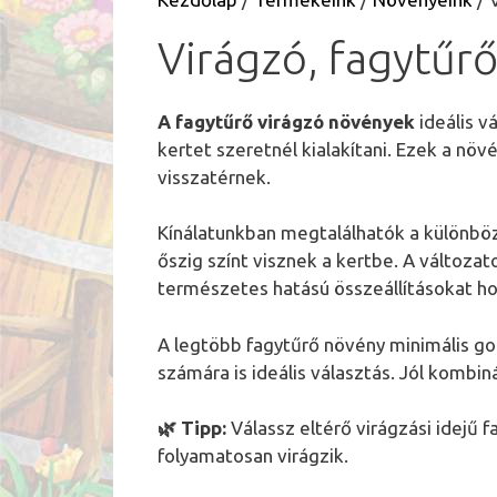
Virágzó, fagytűr
A fagytűrő virágzó növények
ideális v
kertet szeretnél kialakítani. Ezek a növé
visszatérnek.
Kínálatunkban megtalálhatók a különböz
őszig színt visznek a kertbe. A változa
természetes hatású összeállításokat ho
A legtöbb fagytűrő növény minimális go
számára is ideális választás. Jól kombi
🌿 Tipp:
Válassz eltérő virágzási idejű
folyamatosan virágzik.