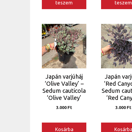
teszem
tesze
Japán varjúháj
Japán varj
‘Olive Valley’ –
‘Red Canyo
Sedum cauticola
Sedum caut
‘Olive Valley’
‘Red Cany
3.000
Ft
3.000
Ft
Kosárba
Kosárb