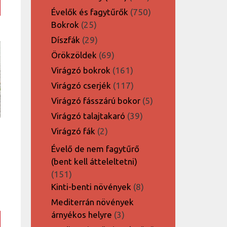
termék
750
Évelők és fagytűrők
750
25
termék
Bokrok
25
termék
29
Díszfák
29
termék
69
Örökzöldek
69
termék
161
Virágzó bokrok
161
termék
117
Virágzó cserjék
117
termék
5
Virágzó fásszárú bokor
5
termék
39
Virágzó talajtakaró
39
termék
2
Virágzó fák
2
termék
Évelő de nem fagytűrő
(bent kell átteleltetni)
151
151
termék
8
Kinti-benti növények
8
termék
Mediterrán növények
3
árnyékos helyre
3
termék