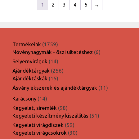
1
2
3
4
5
→
1759
Termékeink
1759
termék
6
Növényhagymák - őszi ültetéshez
6
termék
14
Selyemvirágok
14
termék
256
Ajándéktárgyak
256
15
termék
Ajándéktáskák
15
termék
11
Ásvány ékszerek és ajándéktárgyak
11
termék
14
Karácsony
14
termék
98
Kegyelet, síremlék
98
termék
51
Kegyeleti készítmény kiszállítás
51
termék
59
Kegyeleti virágdíszek
59
termék
30
Kegyeleti virágcsokrok
30