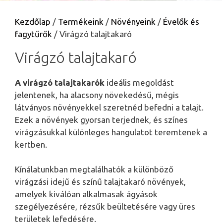
Kezdőlap
/
Termékeink
/
Növényeink
/
Évelők és
fagytűrők
/ Virágzó talajtakaró
Virágzó talajtakaró
A virágzó talajtakarók
ideális megoldást
jelentenek, ha alacsony növekedésű, mégis
látványos növényekkel szeretnéd befedni a talajt.
Ezek a növények gyorsan terjednek, és színes
virágzásukkal különleges hangulatot teremtenek a
kertben.
Kínálatunkban megtalálhatók a különböző
virágzási idejű és színű talajtakaró növények,
amelyek kiválóan alkalmasak ágyások
szegélyezésére, rézsűk beültetésére vagy üres
területek lefedésére.