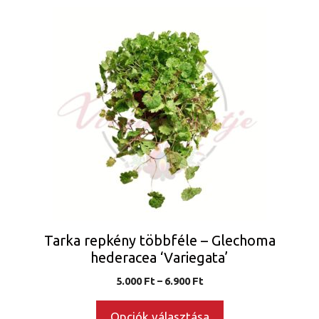
Ennek
a
terméknek
több
variációja
van.
A
változatok
a
termékoldalon
választhatók
ki
Tarka repkény többféle – Glechoma
hederacea ‘Variegata’
Ártartomány:
5.000
Ft
–
6.900
Ft
5.000 Ft
-
Opciók választása