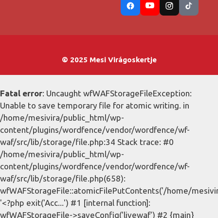
© 2025 Mesi Virágoskertje
Fatal error
: Uncaught wfWAFStorageFileException:
Unable to save temporary file for atomic writing. in
/home/mesivira/public_html/wp-
content/plugins/wordfence/vendor/wordfence/wf-
waf/src/lib/storage/file.php:34 Stack trace: #0
/home/mesivira/public_html/wp-
content/plugins/wordfence/vendor/wordfence/wf-
waf/src/lib/storage/file.php(658):
wfWAFStorageFile::atomicFilePutContents('/home/mesivira/
'<?php exit('Acc...') #1 [internal function]:
wfWAFStorageFile->saveConfig('livewaf') #2 {main}