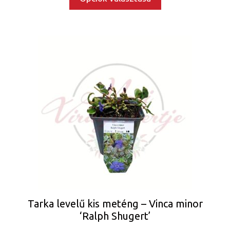
6.900 Ft
Tarka levelű kis meténg – Vinca minor
‘Ralph Shugert’