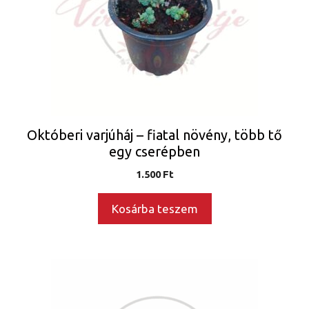
Októberi varjúháj – fiatal növény, több tő
egy cserépben
1.500
Ft
Kosárba teszem