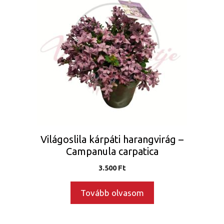
Világoslila kárpáti harangvirág –
Campanula carpatica
3.500
Ft
Tovább olvasom