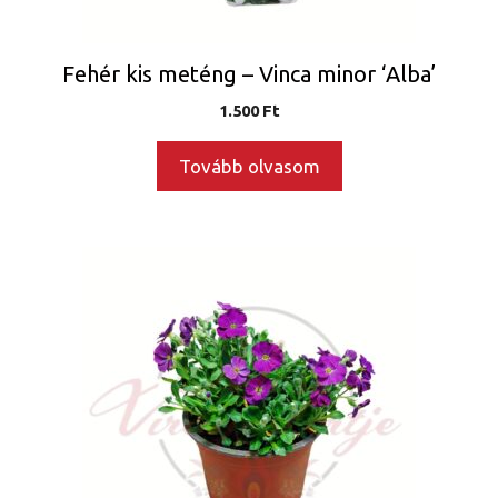
Fehér kis meténg – Vinca minor ‘Alba’
1.500
Ft
Tovább olvasom
Ennek
a
terméknek
több
variációja
van.
A
változatok
a