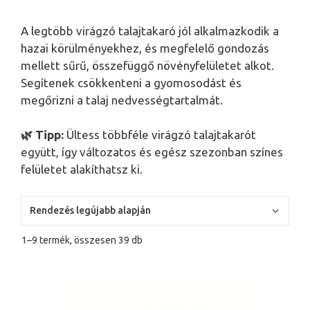
A legtöbb virágzó talajtakaró jól alkalmazkodik a
hazai körülményekhez, és megfelelő gondozás
mellett sűrű, összefüggő növényfelületet alkot.
Segítenek csökkenteni a gyomosodást és
megőrizni a talaj nedvességtartalmát.
🌿 Tipp:
Ültess többféle virágzó talajtakarót
együtt, így változatos és egész szezonban színes
felületet alakíthatsz ki.
Sorted
1–9 termék, összesen 39 db
by
latest