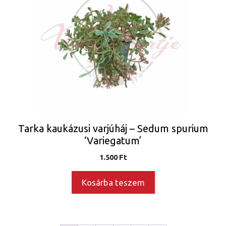
Tarka kaukázusi varjúháj – Sedum spurium
‘Variegatum’
1.500
Ft
Kosárba teszem