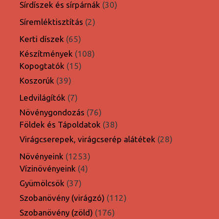
termék
30
Sírdíszek és sírpárnák
30
termék
2
Síremléktisztítás
2
termék
65
Kerti díszek
65
termék
108
Készítmények
108
15
termék
Kopogtatók
15
termék
39
Koszorúk
39
termék
7
Ledvilágítók
7
termék
76
Növénygondozás
76
termék
38
Földek és Tápoldatok
38
termék
28
Virágcserepek, virágcserép alátétek
28
termék
1253
Növényeink
1253
4
termék
Vízinövényeink
4
termék
37
Gyümölcsök
37
termék
112
Szobanövény (virágzó)
112
termék
176
Szobanövény (zöld)
176