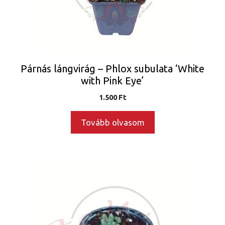
Párnás lángvirág – Phlox subulata ‘White
with Pink Eye’
1.500
Ft
Tovább olvasom