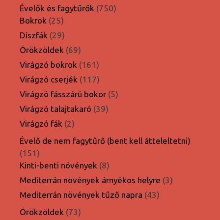
termék
750
Évelők és fagytűrők
750
25
termék
Bokrok
25
termék
29
Díszfák
29
termék
69
Örökzöldek
69
termék
161
Virágzó bokrok
161
termék
117
Virágzó cserjék
117
termék
5
Virágzó fásszárú bokor
5
termék
39
Virágzó talajtakaró
39
termék
2
Virágzó fák
2
termék
Évelő de nem fagytűrő (bent kell átteleltetni)
151
151
termék
8
Kinti-benti növények
8
termék
3
Mediterrán növények árnyékos helyre
3
termék
43
Mediterrán növények tűző napra
43
termék
73
Örökzöldek
73