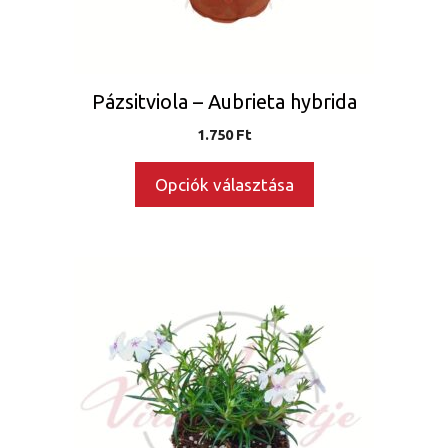
termékoldalon
választhatók
ki
Pázsitviola – Aubrieta hybrida
1.750
Ft
Opciók választása