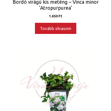
Bordó virágú kis meténg – Vinca minor
‘Atropurpurea’
1.650
Ft
Tovább olvasom