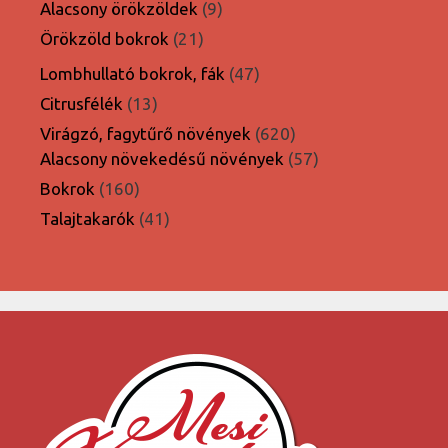
termék
9
Alacsony örökzöldek
9
termék
21
Örökzöld bokrok
21
termék
47
Lombhullató bokrok, fák
47
termék
13
Citrusfélék
13
termék
620
Virágzó, fagytűrő növények
620
termék
57
Alacsony növekedésű növények
57
termék
160
Bokrok
160
termék
41
Talajtakarók
41
termék