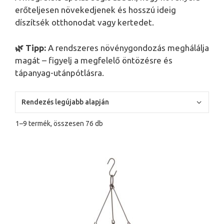
erőteljesen növekedjenek és hosszú ideig
díszítsék otthonodat vagy kertedet.
🌿 Tipp:
A rendszeres növénygondozás meghálálja
magát – figyelj a megfelelő öntözésre és
tápanyag-utánpótlásra.
Sorted
1–9 termék, összesen 76 db
by
latest