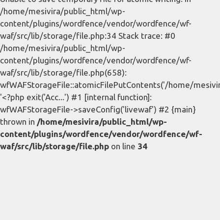
/home/mesivira/public_html/wp-
content/plugins/wordfence/vendor/wordfence/wf-
waf/src/lib/storage/file.php:34 Stack trace: #0
/home/mesivira/public_html/wp-
content/plugins/wordfence/vendor/wordfence/wf-
waf/src/lib/storage/file.php(658):
wfWAFStorageFile::atomicFilePutContents('/home/mesivira/
'<?php exit('Acc...') #1 [internal function]:
wfWAFStorageFile->saveConfig('livewaf') #2 {main}
thrown in
/home/mesivira/public_html/wp-
content/plugins/wordfence/vendor/wordfence/wf-
waf/src/lib/storage/file.php
on line
34