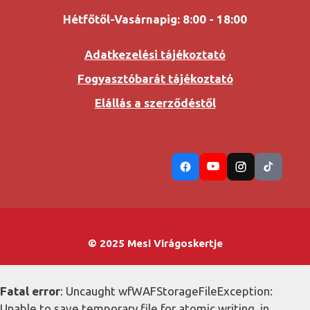
Hétfőtől-Vasárnapig: 8:00 - 18:00
Adatkezelési tájékoztató
Fogyasztóbarát tájékoztató
Elállás a szerződéstől
© 2025 Mesi Virágoskertje
Fatal error
: Uncaught wfWAFStorageFileException:
Unable to save temporary file for atomic writing. in