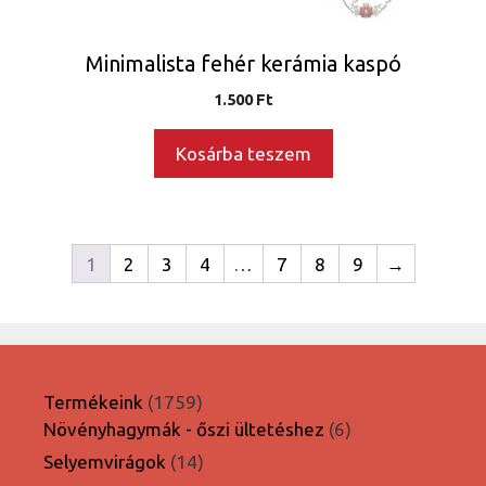
Minimalista fehér kerámia kaspó
1.500
Ft
Kosárba teszem
1
2
3
4
…
7
8
9
→
1759
Termékeink
1759
termék
6
Növényhagymák - őszi ültetéshez
6
termék
14
Selyemvirágok
14