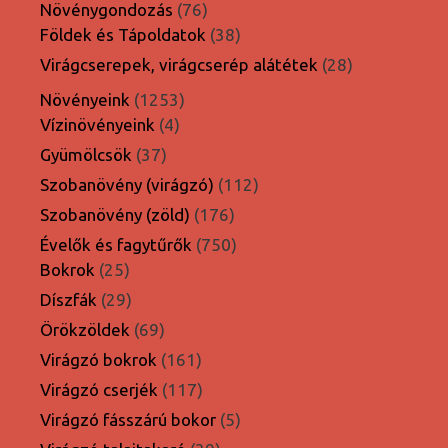
termék
76
Növénygondozás
76
termék
38
Földek és Tápoldatok
38
termék
28
Virágcserepek, virágcserép alátétek
28
termék
1253
Növényeink
1253
4
termék
Vízinövényeink
4
termék
37
Gyümölcsök
37
termék
112
Szobanövény (virágzó)
112
termék
176
Szobanövény (zöld)
176
termék
750
Évelők és fagytűrők
750
25
termék
Bokrok
25
termék
29
Díszfák
29
termék
69
Örökzöldek
69
termék
161
Virágzó bokrok
161
termék
117
Virágzó cserjék
117
termék
5
Virágzó fásszárú bokor
5
termék