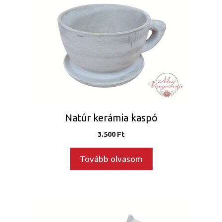
Natúr kerámia kaspó
3.500
Ft
Tovább olvasom
Ennek
a