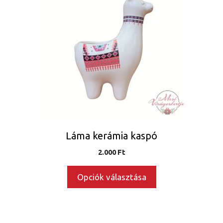
terméknek
több
variációja
van.
A
változatok
a
termékoldalon
választhatók
ki
Láma kerámia kaspó
2.000
Ft
Opciók választása
Ennek