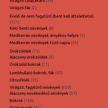
39
Virágzó talajtakaró
39
termék
2
Virágzó fák
2
termék
Évelő de nem fagytűrő (bent kell átteleltetni)
151
151
termék
8
Kinti-benti növények
8
termék
3
Mediterrán növények árnyékos helyre
3
termék
43
Mediterrán növények tűző napra
43
termék
73
Örökzöldek
73
termék
9
Alacsony örökzöldek
9
termék
21
Örökzöld bokrok
21
termék
47
Lombhullató bokrok, fák
47
termék
13
Citrusfélék
13
termék
620
Virágzó, fagytűrő növények
620
termék
57
Alacsony növekedésű növények
57
termék
160
Bokrok
160
termék
41
Talajtakarók
41