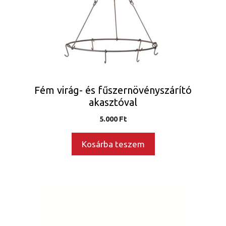
Fém virág- és fűszernövényszárító
akasztóval
5.000
Ft
Kosárba teszem