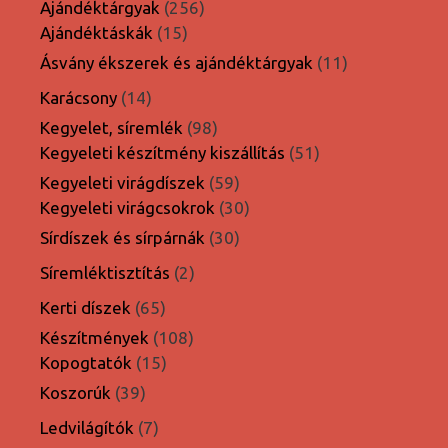
termék
256
Ajándéktárgyak
256
15
termék
Ajándéktáskák
15
termék
11
Ásvány ékszerek és ajándéktárgyak
11
termék
14
Karácsony
14
termék
98
Kegyelet, síremlék
98
termék
51
Kegyeleti készítmény kiszállítás
51
termék
59
Kegyeleti virágdíszek
59
termék
30
Kegyeleti virágcsokrok
30
termék
30
Sírdíszek és sírpárnák
30
termék
2
Síremléktisztítás
2
termék
65
Kerti díszek
65
termék
108
Készítmények
108
15
termék
Kopogtatók
15
termék
39
Koszorúk
39
termék
7
Ledvilágítók
7