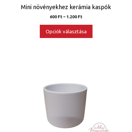
Mini növényekhez kerámia kaspók
Ártartomány:
600
Ft
–
1.200
Ft
600 Ft
-
Opciók választása
1.200 Ft