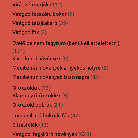
termék
117
Virágzó cserjék
117
termék
5
Virágzó fásszárú bokor
5
termék
39
Virágzó talajtakaró
39
termék
2
Virágzó fák
2
termék
Évelő de nem fagytűrő (bent kell átteleltetni)
151
151
termék
8
Kinti-benti növények
8
termék
3
Mediterrán növények árnyékos helyre
3
termék
43
Mediterrán növények tűző napra
43
termék
73
Örökzöldek
73
termék
9
Alacsony örökzöldek
9
termék
21
Örökzöld bokrok
21
termék
47
Lombhullató bokrok, fák
47
termék
13
Citrusfélék
13
termék
620
Virágzó, fagytűrő növények
620