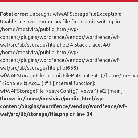
Fatal error
: Uncaught wfWAFStorageFileException:
Unable to save temporary file for atomic writing. in
/home/mesivira/public_html/wp-
content/plugins/wordfence/vendor/wordfence/wf-
waf/src/lib/storage/file.php:34 Stack trace: #0
/home/mesivira/public_html/wp-
content/plugins/wordfence/vendor/wordfence/wf-
waf/src/lib/storage/file.php(658):
wfWAFStorageFile::atomicFilePutContents('/home/mesivira/
'<?php exit('Acc...') #1 [internal function]:
wfWAFStorageFile->saveConfig('livewaf') #2 {main}
thrown in
/home/mesivira/public_html/wp-
content/plugins/wordfence/vendor/wordfence/wf-
waf/src/lib/storage/file.php
on line
34