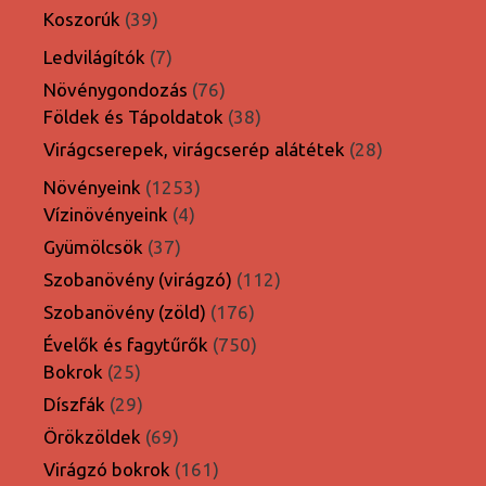
termék
39
Koszorúk
39
termék
7
Ledvilágítók
7
termék
76
Növénygondozás
76
termék
38
Földek és Tápoldatok
38
termék
28
Virágcserepek, virágcserép alátétek
28
termék
1253
Növényeink
1253
4
termék
Vízinövényeink
4
termék
37
Gyümölcsök
37
termék
112
Szobanövény (virágzó)
112
termék
176
Szobanövény (zöld)
176
termék
750
Évelők és fagytűrők
750
25
termék
Bokrok
25
termék
29
Díszfák
29
termék
69
Örökzöldek
69
termék
161
Virágzó bokrok
161