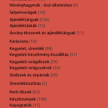
termék
6
Növényhagymák - őszi ültetéshez
6
termék
14
Selyemvirágok
14
termék
256
Ajándéktárgyak
256
15
termék
Ajándéktáskák
15
termék
11
Ásvány ékszerek és ajándéktárgyak
11
termék
14
Karácsony
14
termék
98
Kegyelet, síremlék
98
termék
51
Kegyeleti készítmény kiszállítás
51
termék
59
Kegyeleti virágdíszek
59
termék
30
Kegyeleti virágcsokrok
30
termék
30
Sírdíszek és sírpárnák
30
termék
2
Síremléktisztítás
2
termék
65
Kerti díszek
65
termék
108
Készítmények
108
15
termék
Kopogtatók
15