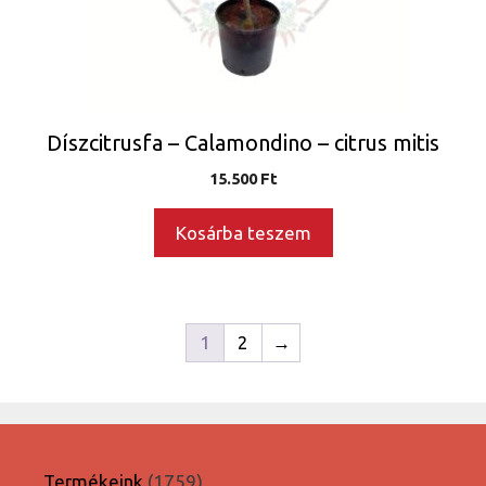
Díszcitrusfa – Calamondino – citrus mitis
15.500
Ft
Kosárba teszem
1
2
→
1759
Termékeink
1759