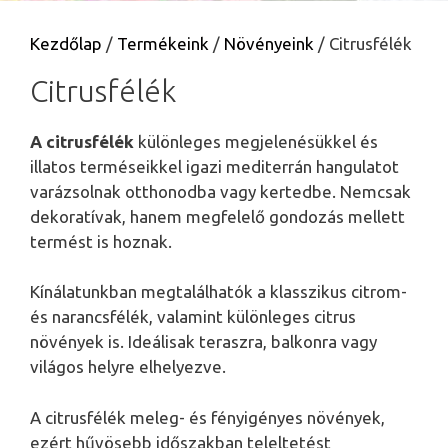
Kezdőlap
/
Termékeink
/
Növényeink
/ Citrusfélék
Citrusfélék
A citrusfélék
különleges megjelenésükkel és
illatos terméseikkel igazi mediterrán hangulatot
varázsolnak otthonodba vagy kertedbe. Nemcsak
dekoratívak, hanem megfelelő gondozás mellett
termést is hoznak.
Kínálatunkban megtalálhatók a klasszikus citrom-
és narancsfélék, valamint különleges citrus
növények is. Ideálisak teraszra, balkonra vagy
világos helyre elhelyezve.
A citrusfélék meleg- és fényigényes növények,
ezért hűvösebb időszakban teleltetést