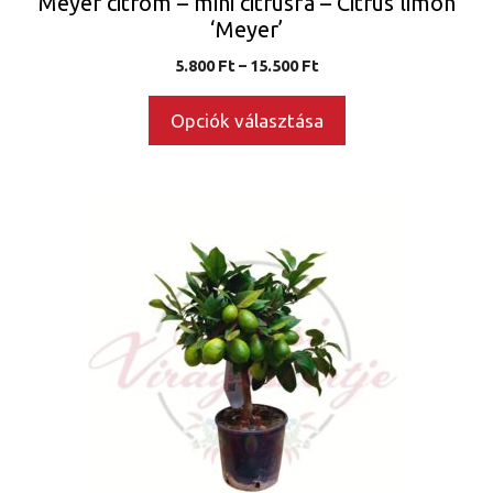
Meyer citrom – mini citrusfa – Citrus limon
‘Meyer’
Ártartomány:
5.800
Ft
–
15.500
Ft
5.800 Ft
-
Opciók választása
15.500 Ft