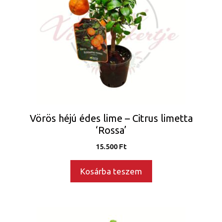
Vörös héjú édes lime – Citrus limetta
‘Rossa’
15.500
Ft
Kosárba teszem