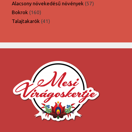
termék
57
Alacsony növekedésű növények
57
termék
160
Bokrok
160
termék
41
Talajtakarók
41
termék