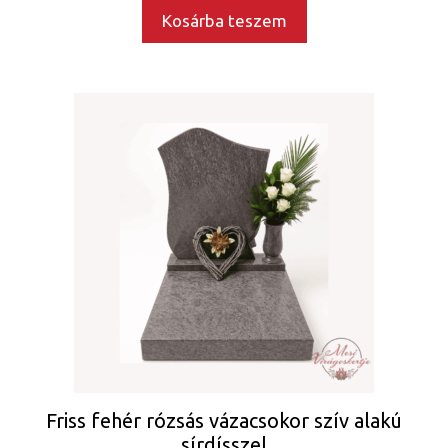
Kosárba teszem
Friss fehér rózsás vázacsokor szív alakú
sírdísszel