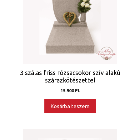
3 szálas friss rózsacsokor szív alakú
szárazkötészettel
15.900
Ft
Kosárba teszem