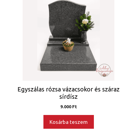
Egyszálas rózsa vázacsokor és száraz
sírdísz
9.000
Ft
Kosárba teszem