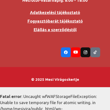
Hétfőtől-Vasárnapig: 8:00 - 18:00
Adatkezelési tájékoztató
Fogyasztóbarát tájékoztató
Elállás a szerződéstől
© 2025 Mesi Virágoskertje
Fatal error
: Uncaught wfWAFStorageFileException:
Unable to save temporary file for atomic writing. in
/home/mesivira/public_html/wp-