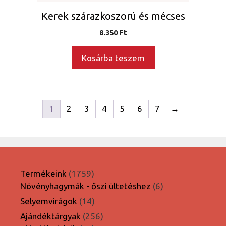
Kerek szárazkoszorú és mécses
8.350
Ft
Kosárba teszem
1
2
3
4
5
6
7
→
1759
Termékeink
1759
termék
6
Növényhagymák - őszi ültetéshez
6
termék
14
Selyemvirágok
14
termék
256
Ajándéktárgyak
256