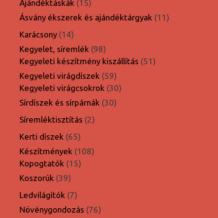
15
termék
Ajándéktáskák
15
termék
11
Ásvány ékszerek és ajándéktárgyak
11
termék
14
Karácsony
14
termék
98
Kegyelet, síremlék
98
termék
51
Kegyeleti készítmény kiszállítás
51
termék
59
Kegyeleti virágdíszek
59
termék
30
Kegyeleti virágcsokrok
30
termék
30
Sírdíszek és sírpárnák
30
termék
2
Síremléktisztítás
2
termék
65
Kerti díszek
65
termék
108
Készítmények
108
15
termék
Kopogtatók
15
termék
39
Koszorúk
39
termék
7
Ledvilágítók
7
termék
76
Növénygondozás
76