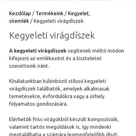
Kezdőlap
/
Termékeink
/
Kegyelet,
síremlék
/ Kegyeleti virágdíszek
Kegyeleti virágdíszek
A kegyeleti virágdíszek
segítenek méltó módon
kifejezni az emlékezést és a tiszteletet
szeretteink iránt.
Kínálatunkban különböző stílusú kegyeleti
virágdíszek találhatók, amelyek alkalmasak
temetésekre, évfordulókra vagy a sírhely
folyamatos gondozására.
Elérhetők friss virágokból készült kompozíciók,
valamint tartós megoldások is, így mindenki
megtalálhatja a számára legmegfelelőbb díszt.