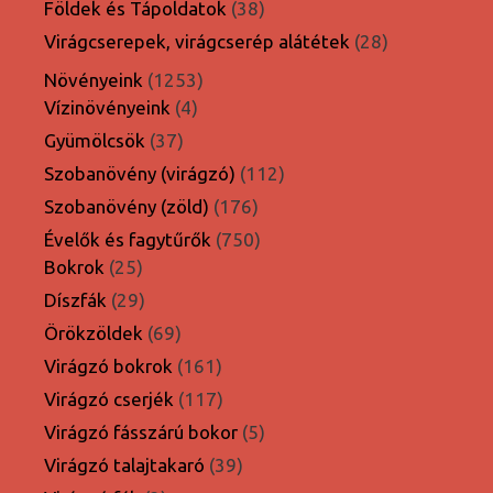
termék
38
Földek és Tápoldatok
38
termék
28
Virágcserepek, virágcserép alátétek
28
termék
1253
Növényeink
1253
4
termék
Vízinövényeink
4
termék
37
Gyümölcsök
37
termék
112
Szobanövény (virágzó)
112
termék
176
Szobanövény (zöld)
176
termék
750
Évelők és fagytűrők
750
25
termék
Bokrok
25
termék
29
Díszfák
29
termék
69
Örökzöldek
69
termék
161
Virágzó bokrok
161
termék
117
Virágzó cserjék
117
termék
5
Virágzó fásszárú bokor
5
termék
39
Virágzó talajtakaró
39
termék