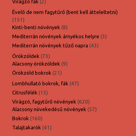
2
Virágzó fák
2
termék
Évelő de nem fagytűrő (bent kell átteleltetni)
151
151
termék
8
Kinti-benti növények
8
termék
3
Mediterrán növények árnyékos helyre
3
termék
43
Mediterrán növények tűző napra
43
termék
73
Örökzöldek
73
termék
9
Alacsony örökzöldek
9
termék
21
Örökzöld bokrok
21
termék
47
Lombhullató bokrok, fák
47
termék
13
Citrusfélék
13
termék
620
Virágzó, fagytűrő növények
620
termék
57
Alacsony növekedésű növények
57
termék
160
Bokrok
160
termék
41
Talajtakarók
41
termék