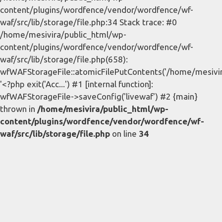
content/plugins/wordfence/vendor/wordfence/wf-
waf/src/lib/storage/file.php:34 Stack trace: #0
/home/mesivira/public_html/wp-
content/plugins/wordfence/vendor/wordfence/wf-
waf/src/lib/storage/file.php(658):
wfWAFStorageFile::atomicFilePutContents('/home/mesivira/
'<?php exit('Acc...') #1 [internal function]:
wfWAFStorageFile->saveConfig('livewaf') #2 {main}
thrown in
/home/mesivira/public_html/wp-
content/plugins/wordfence/vendor/wordfence/wf-
waf/src/lib/storage/file.php
on line
34