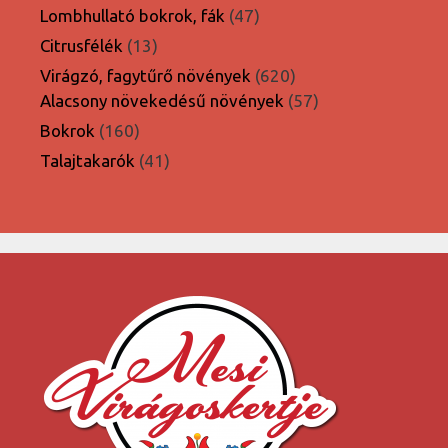
termék
47
Lombhullató bokrok, fák
47
termék
13
Citrusfélék
13
termék
620
Virágzó, fagytűrő növények
620
termék
57
Alacsony növekedésű növények
57
termék
160
Bokrok
160
termék
41
Talajtakarók
41
termék