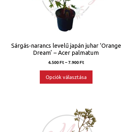
változatok
a
termékoldalon
választhatók
ki
Sárgás-narancs levelű japán juhar ‘Orange
Dream’ – Acer palmatum
Ártartomány:
4.500
Ft
–
7.900
Ft
4.500 Ft
-
Opciók választása
7.900 Ft
Ennek
a
terméknek
több
variációja