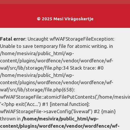
© 2025 Mesi Virágoskertje
Fatal error
: Uncaught wfWAFStorageFileException:
Unable to save temporary file for atomic writing. in
/home/mesivira/public_html/wp-
content/plugins/wordfence/vendor/wordfence/wf-
waf/src/lib/storage/file.php:34 Stack trace: #0
/home/mesivira/public_html/wp-
content/plugins/wordfence/vendor/wordfence/wf-
waf/src/lib/storage/file.php(658):
wfWAFStorageFile::atomicFilePutContents('/home/mesivira/
'<?php exit('Acc...') #1 [internal function]:
wfWAFStorageFile->saveConfig('livewaf') #2 {main}
thrown in
/home/mesivira/public_html/wp-
content/plugins/wordfence/vendor/wordfence/wf-