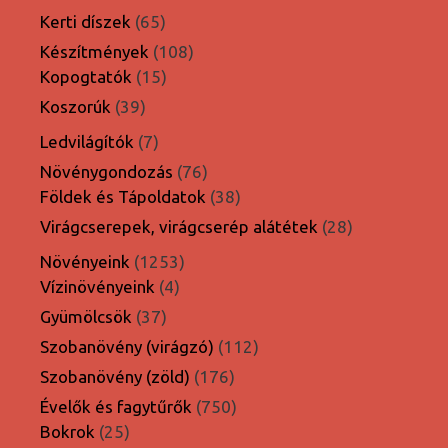
termék
65
Kerti díszek
65
termék
108
Készítmények
108
15
termék
Kopogtatók
15
termék
39
Koszorúk
39
termék
7
Ledvilágítók
7
termék
76
Növénygondozás
76
termék
38
Földek és Tápoldatok
38
termék
28
Virágcserepek, virágcserép alátétek
28
termék
1253
Növényeink
1253
4
termék
Vízinövényeink
4
termék
37
Gyümölcsök
37
termék
112
Szobanövény (virágzó)
112
termék
176
Szobanövény (zöld)
176
termék
750
Évelők és fagytűrők
750
25
termék
Bokrok
25