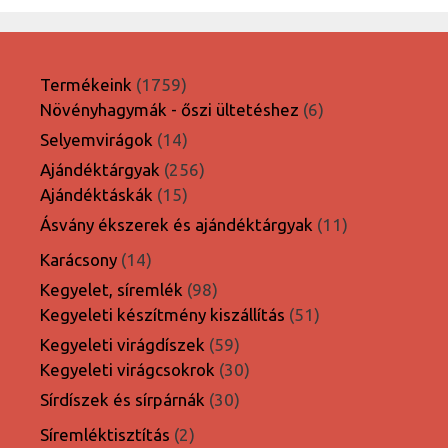
1759
Termékeink
1759
termék
6
Növényhagymák - őszi ültetéshez
6
termék
14
Selyemvirágok
14
termék
256
Ajándéktárgyak
256
15
termék
Ajándéktáskák
15
termék
11
Ásvány ékszerek és ajándéktárgyak
11
termék
14
Karácsony
14
termék
98
Kegyelet, síremlék
98
termék
51
Kegyeleti készítmény kiszállítás
51
termék
59
Kegyeleti virágdíszek
59
termék
30
Kegyeleti virágcsokrok
30
termék
30
Sírdíszek és sírpárnák
30
termék
2
Síremléktisztítás
2