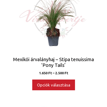
több
variációja
van.
A
változatok
a
termékoldalon
választhatók
ki
Mexikói árvalányhaj – Stipa tenuissima
‘Pony Tails’
Ártartomány:
1.650
Ft
–
2.500
Ft
1.650 Ft
-
Opciók választása
2.500 Ft