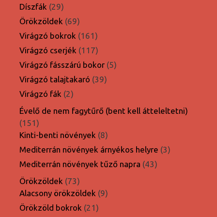
termék
29
Díszfák
29
termék
69
Örökzöldek
69
termék
161
Virágzó bokrok
161
termék
117
Virágzó cserjék
117
termék
5
Virágzó fásszárú bokor
5
termék
39
Virágzó talajtakaró
39
termék
2
Virágzó fák
2
termék
Évelő de nem fagytűrő (bent kell átteleltetni)
151
151
termék
8
Kinti-benti növények
8
termék
3
Mediterrán növények árnyékos helyre
3
termék
43
Mediterrán növények tűző napra
43
termék
73
Örökzöldek
73
termék
9
Alacsony örökzöldek
9
termék
21
Örökzöld bokrok
21