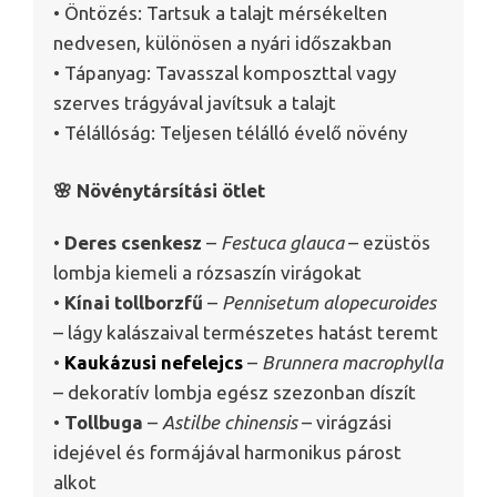
• Öntözés: Tartsuk a talajt mérsékelten
nedvesen, különösen a nyári időszakban
• Tápanyag: Tavasszal komposzttal vagy
szerves trágyával javítsuk a talajt
• Télállóság: Teljesen télálló évelő növény
🌸 Növénytársítási ötlet
•
Deres csenkesz
–
Festuca glauca
– ezüstös
lombja kiemeli a rózsaszín virágokat
•
Kínai tollborzfű
–
Pennisetum alopecuroides
– lágy kalászaival természetes hatást teremt
•
Kaukázusi nefelejcs
–
Brunnera macrophylla
– dekoratív lombja egész szezonban díszít
•
Tollbuga
–
Astilbe chinensis
– virágzási
idejével és formájával harmonikus párost
alkot