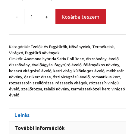
-
+
Kosárba teszem
Rózsaszatén
szellőrózsa
–
Anemone
Kategóriák:
Évelők és fagytűrők
,
Növényeink
,
Termékeink
,
hybrida
Virágzó, fagytűrő növények
'Satin
Címkék:
Anemone hybrida Satin Doll Rose
,
dísznövény
,
évelő
Doll
dísznövény
,
évelőágyás
,
fagytűrő évelő
,
félárnyékos növény
,
hosszú virágzású évelő
,
kerti virág
,
különleges évelő
,
méhbarát
Rose'
növény
,
őszi kert dísze
,
őszi virágzású évelő
,
romantikus kert
,
mennyiség
rózsaszatén szellőrózsa
,
rózsaszín virágok
,
rózsaszín virágú
évelő
,
szellőrózsa
,
télálló növény
,
természetközeli kert
,
virágzó
évelő
Leírás
További információk