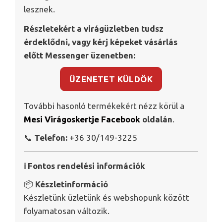
lesznek.
Részletekért a virágüzletben tudsz
érdeklődni, vagy kérj képeket vásárlás
előtt Messenger üzenetben:
ÜZENETET KÜLDÖK
További hasonló termékekért nézz körül a
Mesi Virágoskertje Facebook
oldalán
.
📞
Telefon:
+36 30/149-3225
ℹ️ Fontos rendelési információk
📦
Készletinformáció
Készletünk üzletünk és webshopunk között
folyamatosan változik.