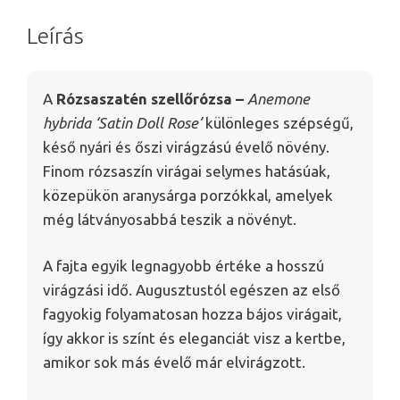
Leírás
A
Rózsaszatén szellőrózsa –
Anemone
hybrida ‘Satin Doll Rose’
különleges szépségű,
késő nyári és őszi virágzású évelő növény.
Finom rózsaszín virágai selymes hatásúak,
közepükön aranysárga porzókkal, amelyek
még látványosabbá teszik a növényt.
A fajta egyik legnagyobb értéke a hosszú
virágzási idő. Augusztustól egészen az első
fagyokig folyamatosan hozza bájos virágait,
így akkor is színt és eleganciát visz a kertbe,
amikor sok más évelő már elvirágzott.