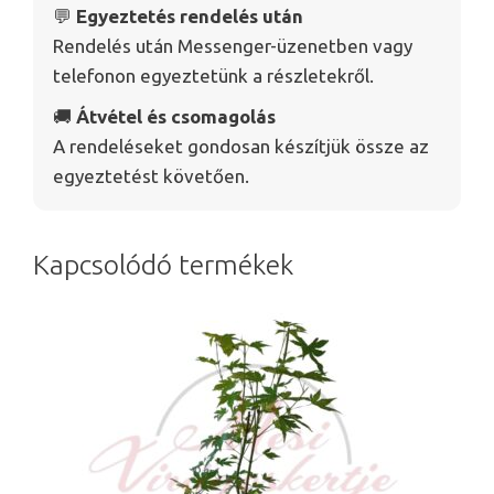
💬
Egyeztetés rendelés után
Rendelés után Messenger-üzenetben vagy
telefonon egyeztetünk a részletekről.
🚚
Átvétel és csomagolás
A rendeléseket gondosan készítjük össze az
egyeztetést követően.
Kapcsolódó termékek
Ennek
a
terméknek
több
variációja
van.
A