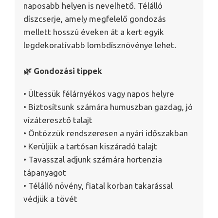
naposabb helyen is nevelhető. Télálló
díszcserje, amely megfelelő gondozás
mellett hosszú éveken át a kert egyik
legdekoratívabb lombdísznövénye lehet.
🌿 Gondozási tippek
• Ültessük félárnyékos vagy napos helyre
• Biztosítsunk számára humuszban gazdag, jó
vízáteresztő talajt
• Öntözzük rendszeresen a nyári időszakban
• Kerüljük a tartósan kiszáradó talajt
• Tavasszal adjunk számára hortenzia
tápanyagot
• Télálló növény, fiatal korban takarással
védjük a tövét