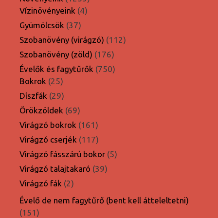
4
termék
Vízinövényeink
4
termék
37
Gyümölcsök
37
termék
112
Szobanövény (virágzó)
112
termék
176
Szobanövény (zöld)
176
termék
750
Évelők és fagytűrők
750
25
termék
Bokrok
25
termék
29
Díszfák
29
termék
69
Örökzöldek
69
termék
161
Virágzó bokrok
161
termék
117
Virágzó cserjék
117
termék
5
Virágzó fásszárú bokor
5
termék
39
Virágzó talajtakaró
39
termék
2
Virágzó fák
2
termék
Évelő de nem fagytűrő (bent kell átteleltetni)
151
151