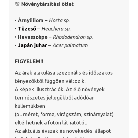
🌸
Növénytársítási ötlet
•
Árnyliliom
–
Hosta sp.
•
Tűzeső
–
Heuchera sp.
•
Havasszépe
–
Rhododendron sp.
•
Japán juhar
–
Acer palmatum
FIGYELEM!!
Az árak alakulása szezonális és időszakos
tényezőktől függően változik.
A képek illusztrációk. Az élő növények
természetes jellegükből adódóan
küllemükben
(pl. méret, forma, virágszám, színárnyalat)
eltérhetnek a fotón láthatótól.
Az aktuális évszak és növekedési állapot