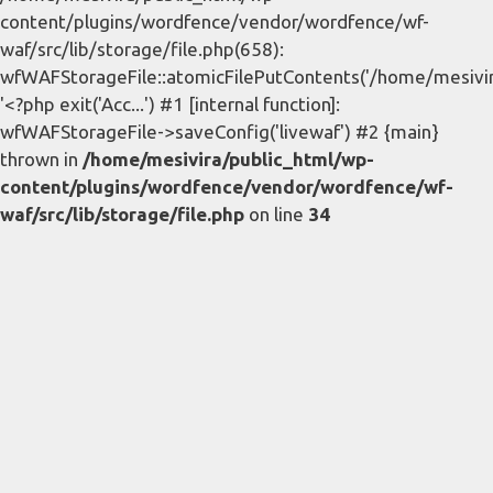
content/plugins/wordfence/vendor/wordfence/wf-
waf/src/lib/storage/file.php(658):
wfWAFStorageFile::atomicFilePutContents('/home/mesivira/
'<?php exit('Acc...') #1 [internal function]:
wfWAFStorageFile->saveConfig('livewaf') #2 {main}
thrown in
/home/mesivira/public_html/wp-
content/plugins/wordfence/vendor/wordfence/wf-
waf/src/lib/storage/file.php
on line
34