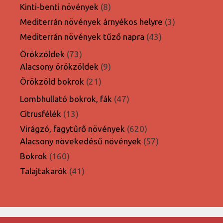
termék
8
Kinti-benti növények
8
termék
3
Mediterrán növények árnyékos helyre
3
termék
43
Mediterrán növények tűző napra
43
termék
73
Örökzöldek
73
termék
9
Alacsony örökzöldek
9
termék
21
Örökzöld bokrok
21
termék
47
Lombhullató bokrok, fák
47
termék
13
Citrusfélék
13
termék
620
Virágzó, fagytűrő növények
620
termék
57
Alacsony növekedésű növények
57
termék
160
Bokrok
160
termék
41
Talajtakarók
41
termék