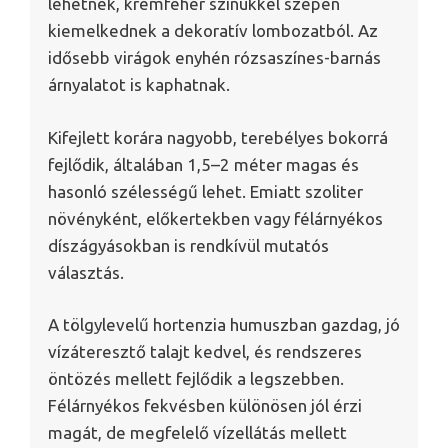
lehetnek, krémfehér színükkel szépen
kiemelkednek a dekoratív lombozatból. Az
idősebb virágok enyhén rózsaszínes-barnás
árnyalatot is kaphatnak.
Kifejlett korára nagyobb, terebélyes bokorrá
fejlődik, általában 1,5–2 méter magas és
hasonló szélességű lehet. Emiatt szoliter
növényként, előkertekben vagy félárnyékos
díszágyásokban is rendkívül mutatós
választás.
A tölgylevelű hortenzia humuszban gazdag, jó
vízáteresztő talajt kedvel, és rendszeres
öntözés mellett fejlődik a legszebben.
Félárnyékos fekvésben különösen jól érzi
magát, de megfelelő vízellátás mellett