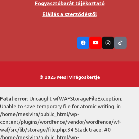
Fogyasztóbarát tájékoztató
Elállás a szerződéstől
© 2025 Mesi Virágoskertje
Fatal error
: Uncaught wfWAFStorageFileException:
Unable to save temporary file for atomic writing. in
/home/mesivira/public_html/wp-
content/plugins/wordfence/vendor/wordfence/wf-
waf/src/lib/storage/file.php:34 Stack trace: #0
/home/mesivira/public_html/wp-