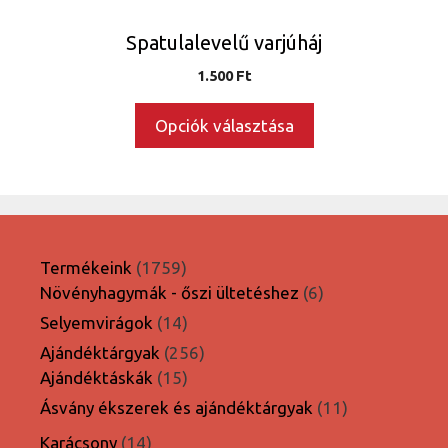
ki
Spatulalevelű varjúháj
1.500
Ft
Opciók választása
1759
Termékeink
1759
termék
6
Növényhagymák - őszi ültetéshez
6
termék
14
Selyemvirágok
14
termék
256
Ajándéktárgyak
256
15
termék
Ajándéktáskák
15
termék
11
Ásvány ékszerek és ajándéktárgyak
11
termék
14
Karácsony
14