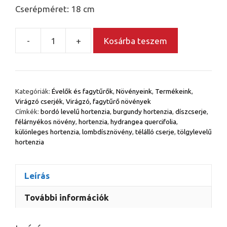
Cserépméret: 18 cm
-
+
Kosárba teszem
Bordó
levelű
tölgylevelű
hortenzia
Kategóriák:
Évelők és fagytűrők
,
Növényeink
,
Termékeink
,
–
Virágzó cserjék
,
Virágzó, fagytűrő növények
Hydrangea
Címkék:
bordó levelű hortenzia
,
burgundy hortenzia
,
díszcserje
,
quercifolia
félárnyékos növény
,
hortenzia
,
hydrangea quercifolia
,
különleges hortenzia
,
lombdísznövény
,
télálló cserje
,
tölgylevelű
‘Burgundy’
hortenzia
mennyiség
Leírás
További információk