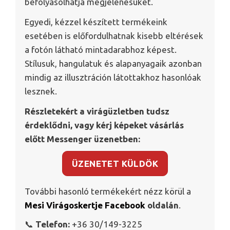
befolyásolhatja megjelenésüket.
Egyedi, kézzel készített termékeink
esetében is előfordulhatnak kisebb eltérések
a fotón látható mintadarabhoz képest.
Stílusuk, hangulatuk és alapanyagaik azonban
mindig az illusztráción látottakhoz hasonlóak
lesznek.
Részletekért a virágüzletben tudsz
érdeklődni, vagy kérj képeket vásárlás
előtt Messenger üzenetben:
ÜZENETET KÜLDÖK
További hasonló termékekért nézz körül a
Mesi Virágoskertje Facebook
oldalán
.
📞
Telefon:
+36 30/149-3225