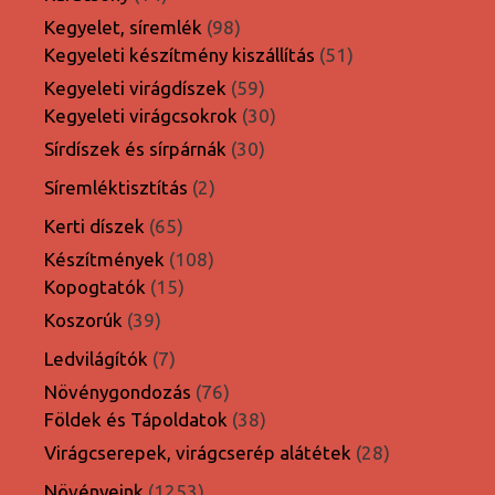
termék
98
Kegyelet, síremlék
98
termék
51
Kegyeleti készítmény kiszállítás
51
termék
59
Kegyeleti virágdíszek
59
termék
30
Kegyeleti virágcsokrok
30
termék
30
Sírdíszek és sírpárnák
30
termék
2
Síremléktisztítás
2
termék
65
Kerti díszek
65
termék
108
Készítmények
108
15
termék
Kopogtatók
15
termék
39
Koszorúk
39
termék
7
Ledvilágítók
7
termék
76
Növénygondozás
76
termék
38
Földek és Tápoldatok
38
termék
28
Virágcserepek, virágcserép alátétek
28
termék
1253
Növényeink
1253