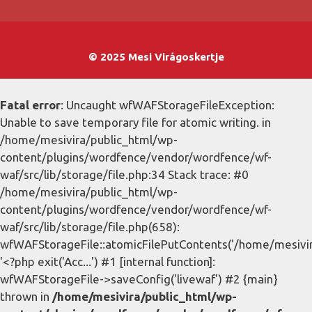
© 2025 Mesi Virágoskertje
Fatal error
: Uncaught wfWAFStorageFileException:
Unable to save temporary file for atomic writing. in
/home/mesivira/public_html/wp-
content/plugins/wordfence/vendor/wordfence/wf-
waf/src/lib/storage/file.php:34 Stack trace: #0
/home/mesivira/public_html/wp-
content/plugins/wordfence/vendor/wordfence/wf-
waf/src/lib/storage/file.php(658):
wfWAFStorageFile::atomicFilePutContents('/home/mesivira/
'<?php exit('Acc...') #1 [internal function]:
wfWAFStorageFile->saveConfig('livewaf') #2 {main}
thrown in
/home/mesivira/public_html/wp-