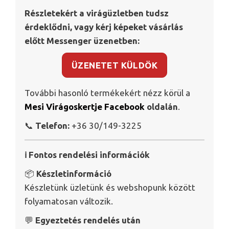
Részletekért a virágüzletben tudsz
érdeklődni, vagy kérj képeket vásárlás
előtt Messenger üzenetben:
ÜZENETET KÜLDÖK
További hasonló termékekért nézz körül a
Mesi Virágoskertje Facebook
oldalán
.
📞
Telefon:
+36 30/149-3225
ℹ️ Fontos rendelési információk
📦
Készletinformáció
Készletünk üzletünk és webshopunk között
folyamatosan változik.
💬
Egyeztetés rendelés után