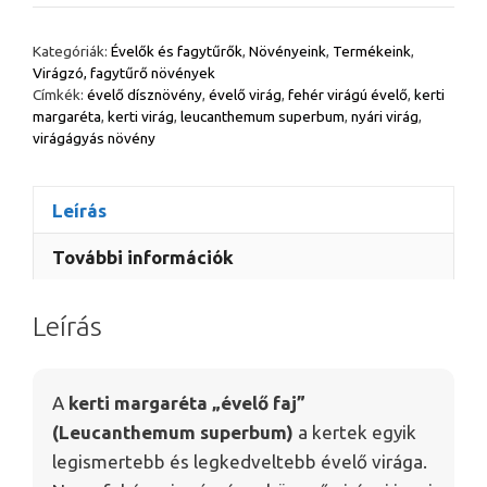
–
Leucanthemum
Kategóriák:
Évelők és fagytűrők
,
Növényeink
,
Termékeink
,
superbum
Virágzó, fagytűrő növények
mennyiség
Címkék:
évelő dísznövény
,
évelő virág
,
fehér virágú évelő
,
kerti
margaréta
,
kerti virág
,
leucanthemum superbum
,
nyári virág
,
virágágyás növény
Leírás
További információk
Leírás
A
kerti margaréta „évelő faj”
(Leucanthemum superbum)
a kertek egyik
legismertebb és legkedveltebb évelő virága.