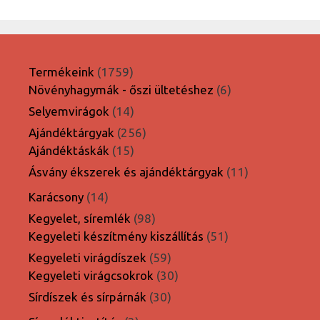
1759
Termékeink
1759
termék
6
Növényhagymák - őszi ültetéshez
6
termék
14
Selyemvirágok
14
termék
256
Ajándéktárgyak
256
15
termék
Ajándéktáskák
15
termék
11
Ásvány ékszerek és ajándéktárgyak
11
termék
14
Karácsony
14
termék
98
Kegyelet, síremlék
98
termék
51
Kegyeleti készítmény kiszállítás
51
termék
59
Kegyeleti virágdíszek
59
termék
30
Kegyeleti virágcsokrok
30
termék
30
Sírdíszek és sírpárnák
30
termék