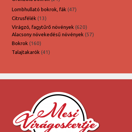
termék
47
Lombhullató bokrok, fák
47
termék
13
Citrusfélék
13
termék
620
Virágzó, fagytűrő növények
620
termék
57
Alacsony növekedésű növények
57
termék
160
Bokrok
160
termék
41
Talajtakarók
41
termék