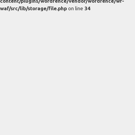
content/plugins/wordfence/vendor/wordfence/wf-
waf/src/lib/storage/file.php
on line
34