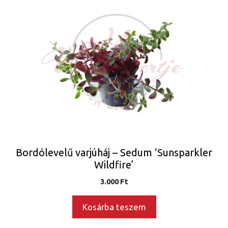
Bordólevelű varjúháj – Sedum ‘Sunsparkler
Wildfire’
3.000
Ft
Kosárba teszem