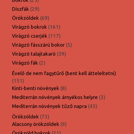
termék
29
Díszfák
29
termék
69
Örökzöldek
69
termék
161
Virágzó bokrok
161
termék
117
Virágzó cserjék
117
termék
5
Virágzó fásszárú bokor
5
termék
39
Virágzó talajtakaró
39
termék
2
Virágzó fák
2
termék
Évelő de nem fagytűrő (bent kell átteleltetni)
151
151
termék
8
Kinti-benti növények
8
termék
3
Mediterrán növények árnyékos helyre
3
termék
43
Mediterrán növények tűző napra
43
termék
73
Örökzöldek
73
termék
9
Alacsony örökzöldek
9
termék
21
Örökzöld bokrok
21