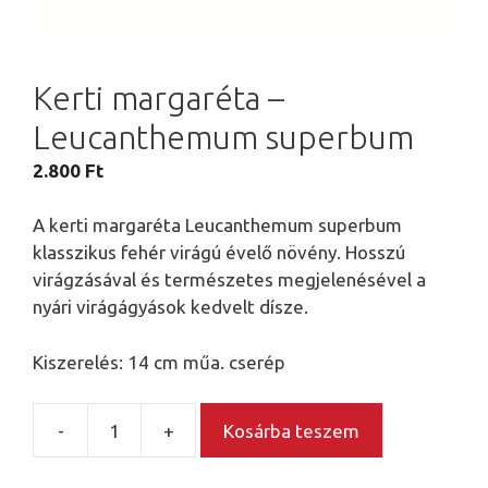
Kerti margaréta –
Leucanthemum superbum
2.800
Ft
A kerti margaréta Leucanthemum superbum
klasszikus fehér virágú évelő növény. Hosszú
virágzásával és természetes megjelenésével a
nyári virágágyások kedvelt dísze.
Kiszerelés: 14 cm műa. cserép
-
+
Kosárba teszem
Kerti
margaréta