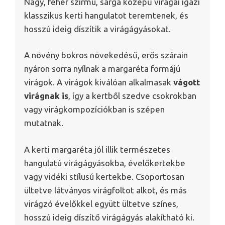
Nagy, fehér szirmú, sárga közepű virágai igazi
klasszikus kerti hangulatot teremtenek, és
hosszú ideig díszítik a virágágyásokat.
A növény bokros növekedésű, erős szárain
nyáron sorra nyílnak a margaréta formájú
virágok. A virágok kiválóan alkalmasak
vágott
virágnak is
, így a kertből szedve csokrokban
vagy virágkompozíciókban is szépen
mutatnak.
A kerti margaréta jól illik természetes
hangulatú virágágyásokba, évelőkertekbe
vagy vidéki stílusú kertekbe. Csoportosan
ültetve látványos virágfoltot alkot, és más
virágzó évelőkkel együtt ültetve színes,
hosszú ideig díszítő virágágyás alakítható ki.