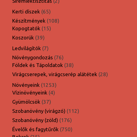
2
Síremléktisztítás
2
termék
65
Kerti díszek
65
termék
108
Készítmények
108
15
termék
Kopogtatók
15
termék
39
Koszorúk
39
termék
7
Ledvilágítók
7
termék
76
Növénygondozás
76
termék
38
Földek és Tápoldatok
38
termék
28
Virágcserepek, virágcserép alátétek
28
termék
1253
Növényeink
1253
4
termék
Vízinövényeink
4
termék
37
Gyümölcsök
37
termék
112
Szobanövény (virágzó)
112
termék
176
Szobanövény (zöld)
176
termék
750
Évelők és fagytűrők
750
25
termék
Bokrok
25