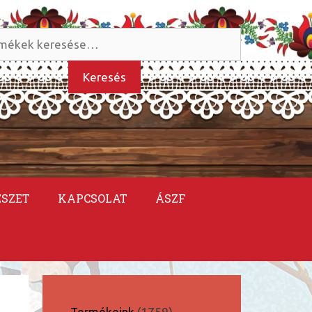
és
kezőre:
Keresés
ÉSZET
KAPCSOLAT
ÁSZF
1759
Termékeink
1759