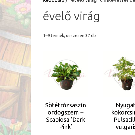
évelő virág
Sorted
1–9 termék, összesen 37 db
by
latest
Ennek
a
terméknek
több
variációja
van.
A
Sötétrózsaszín
Nyugat
változatok
ördögszem –
kökörcsi
a
Scabiosa ‘Dark
Pulsatil
termékoldalo
Pink’
vulgari
választhatók