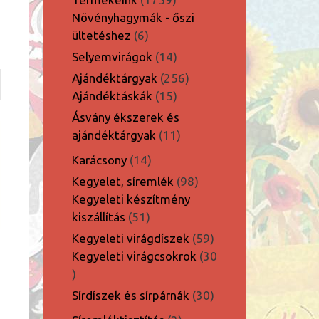
termék
Növényhagymák - őszi
6
ültetéshez
6
termék
14
Selyemvirágok
14
termék
256
Ajándéktárgyak
256
15
termék
Ajándéktáskák
15
termék
Ásvány ékszerek és
11
ajándéktárgyak
11
termék
14
Karácsony
14
termék
98
Kegyelet, síremlék
98
termék
Kegyeleti készítmény
51
kiszállítás
51
termék
59
Kegyeleti virágdíszek
59
termék
Kegyeleti virágcsokrok
30
30
termék
30
Sírdíszek és sírpárnák
30
termék