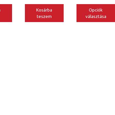
a
Kosárba
Opciók
m
teszem
választása