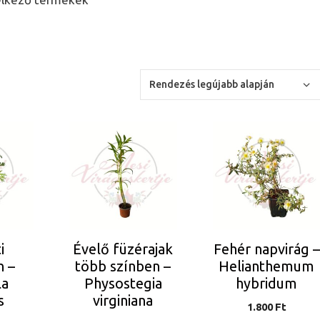
Ennek
a
terméknek
több
variációja
van.
A
i
Évelő füzérajak
Fehér napvirág –
változatok
n –
több színben –
Helianthemum
a
la
Physostegia
hybridum
n
termékoldalon
s
virginiana
1.800
Ft
választhatók