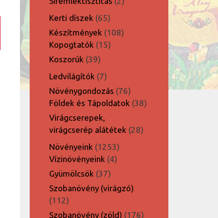
2
Síremléktisztítás
2
termék
65
Kerti díszek
65
termék
108
Készítmények
108
15
termék
Kopogtatók
15
termék
39
Koszorúk
39
termék
7
Ledvilágítók
7
termék
76
Növénygondozás
76
termék
38
Földek és Tápoldatok
38
termék
Virágcserepek,
28
virágcserép alátétek
28
termék
1253
Növényeink
1253
4
termék
Vízinövényeink
4
termék
37
Gyümölcsök
37
termék
Szobanövény (virágzó)
112
112
termék
176
Szobanövény (zöld)
176