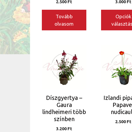
2.500
Ft
3.000
Ft
ki
Tovább
Opciók
olvasom
választá
Ennek
a
terméknek
több
variációja
van.
A
Díszgyertya –
Izlandi pip
változatok
Gaura
Papave
a
lindheimeri több
nudicau
termékoldalon
színben
2.500
Ft
választhatók
3.200
Ft
ki