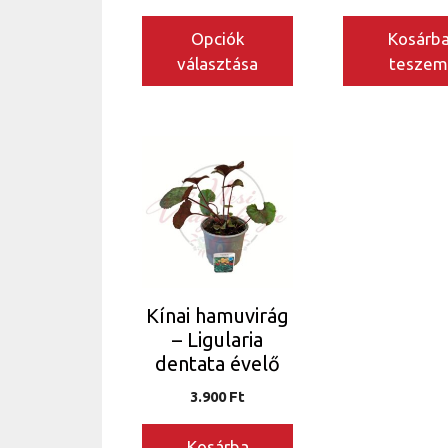
Opciók
Kosárb
választása
tesze
Kínai hamuvirág
– Ligularia
dentata évelő
3.900
Ft
Kosárba