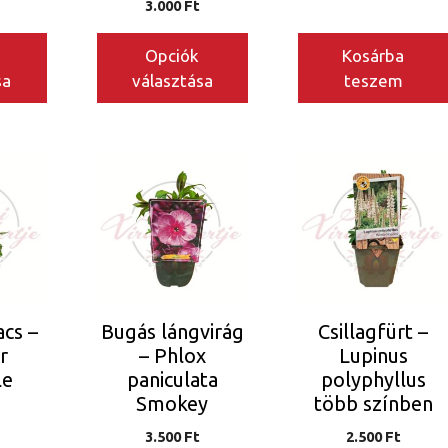
3.000
Ft
ki
Opciók
Kosárba
sa
választása
teszem
Ennek
a
terméknek
több
variációja
van.
A
acs –
Bugás lángvirág
Csillagfürt –
változatok
r
– Phlox
Lupinus
a
le
paniculata
polyphyllus
termékoldalon
Smokey
több színben
választhatók
3.500
Ft
2.500
Ft
ki