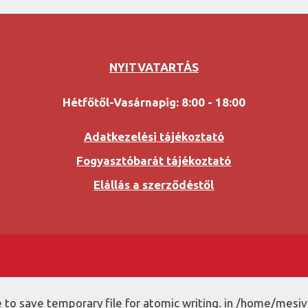
NYITVATARTÁS
Hétfőtől-Vasárnapig: 8:00 - 18:00
Adatkezelési tájékoztató
Fogyasztóbarát tájékoztató
Elállás a szerződéstől
to save temporary file for atomic writing. in /home/mesiv