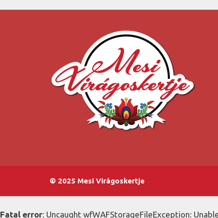
© 2025 Mesi Virágoskertje
Fatal error
: Uncaught wfWAFStorageFileException: Unable 