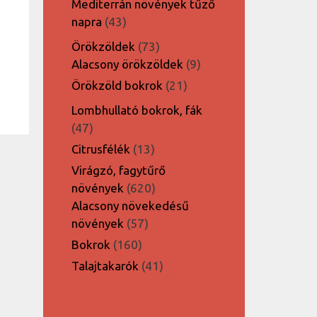
Mediterrán növények tűző
43
napra
43
termék
73
Örökzöldek
73
termék
9
Alacsony örökzöldek
9
termék
21
Örökzöld bokrok
21
termék
Lombhullató bokrok, fák
47
47
termék
13
Citrusfélék
13
termék
Virágzó, fagytűrő
620
növények
620
termék
Alacsony növekedésű
57
növények
57
termék
160
Bokrok
160
termék
41
Talajtakarók
41
termék