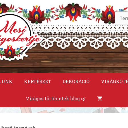
Keres
a
követ
LUNK
KERTÉSZET
DEKORÁCIÓ
VIRÁGKÖT
Virágos történetek blog 🌿
delkező termékek