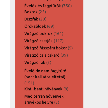
termék
750
Évelők és fagytűrők
750
25
termék
Bokrok
25
termék
29
Díszfák
29
termék
69
Örökzöldek
69
termék
161
Virágzó bokrok
161
termék
117
Virágzó cserjék
117
termék
5
Virágzó fásszárú bokor
5
termék
39
Virágzó talajtakaró
39
termék
2
Virágzó fák
2
termék
Évelő de nem fagytűrő
(bent kell átteleltetni)
151
151
termék
8
Kinti-benti növények
8
termék
Mediterrán növények
3
árnyékos helyre
3
termék