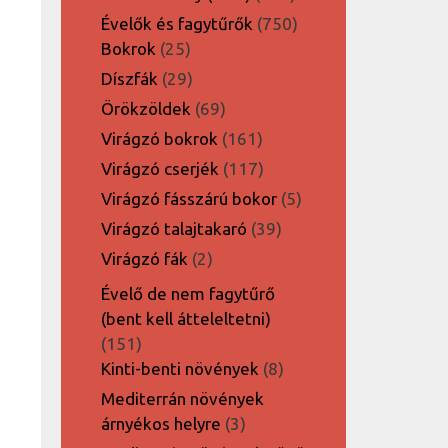
termék
750
Évelők és fagytűrők
750
25
termék
Bokrok
25
termék
29
Díszfák
29
termék
69
Örökzöldek
69
termék
161
Virágzó bokrok
161
termék
117
Virágzó cserjék
117
termék
5
Virágzó fásszárú bokor
5
termék
39
Virágzó talajtakaró
39
termék
2
Virágzó fák
2
termék
Évelő de nem fagytűrő
(bent kell átteleltetni)
151
151
termék
8
Kinti-benti növények
8
termék
Mediterrán növények
3
árnyékos helyre
3
termék