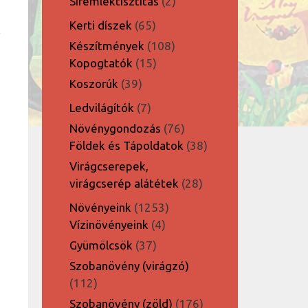
2
Síremléktisztítás
2
termék
65
Kerti díszek
65
termék
108
Készítmények
108
15
termék
Kopogtatók
15
termék
39
Koszorúk
39
termék
7
Ledvilágítók
7
termék
76
Növénygondozás
76
termék
38
Földek és Tápoldatok
38
termék
Virágcserepek,
28
virágcserép alátétek
28
termék
1253
Növényeink
1253
4
termék
Vízinövényeink
4
termék
37
Gyümölcsök
37
termék
Szobanövény (virágzó)
112
112
termék
176
Szobanövény (zöld)
176