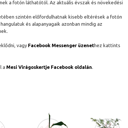
tnek a fotón láthatótól. Az aktuális évszak és növekedési
.
etében szintén előfordulhatnak kisebb eltérések a fotón
, hangulatuk és alapanyagaik azonban mindig az
nek.
eklődni, vagy
Facebook Messenger üzenet
hez kattints
l a
Mesi Virágoskertje Facebook oldalán
.