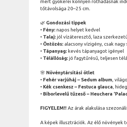
mert gyökerei könnyen rothadásnak ind
tőtávolsága 20–25 cm.
🌿
Gondozási tippek
•
Fény:
napos helyet kedvel
•
Talaj:
jól vízáteresztő, laza szerkezetű
•
Öntözés:
alacsony vízigény, csak nag
•
Tápanyag:
kevés tápanyagot igényel
•
Télállóság:
jó fagytűrésű, teljesen télá
🌸
Növénytársítási ötlet
•
Fehér varjúháj – Sedum album
, vilá
•
Kék csenkesz – Festuca glauca
, hide
•
Bíborlevelű tűzeső – Heuchera ‘Palac
FIGYELEM!!
Az árak alakulása szezonáli
A képek illusztrációk. Az élő növények