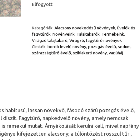
Elfogyott
Kategóriák:
Alacsony növekedésű növények
,
Évelők és
fagytűrők
,
Növényeink
,
Talajtakarók
,
Termékeink
,
Virágzó talajtakaró
,
Virágzó, fagytűrő növények
Címkék:
bordó levelű növény
,
pozsgás évelő
,
sedum
,
szárazságtűrő évelő
,
sziklakerti növény
,
varjúháj
os habitusú, lassan növekvő, fásodó szárú pozsgás évelő,
 díszít. Fagytűrő, napkedvelő növény, amely nemcsak
s remekül mutat. Árnyékolását kerülni kell, mivel napfény
igénye kifejezetten alacsony; a túlöntözést rosszul tűri,