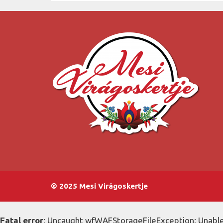
© 2025 Mesi Virágoskertje
Fatal error
: Uncaught wfWAFStorageFileException: Unable 