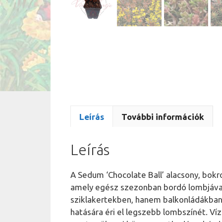
Leírás
További információk
Leírás
A Sedum ‘Chocolate Ball’ alacsony, bokr
amely egész szezonban bordó lombjával
sziklakertekben, hanem balkonládákban i
hatására éri el legszebb lombszínét. Víz