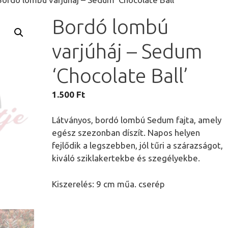
Bordó lombú
varjúháj – Sedum
‘Chocolate Ball’
1.500
Ft
Látványos, bordó lombú Sedum fajta, amely
egész szezonban díszít. Napos helyen
fejlődik a legszebben, jól tűri a szárazságot,
kiváló sziklakertekbe és szegélyekbe.
Kiszerelés: 9 cm műa. cserép