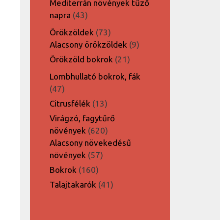
Mediterrán növények tűző
43
napra
43
termék
73
Örökzöldek
73
termék
9
Alacsony örökzöldek
9
termék
21
Örökzöld bokrok
21
termék
Lombhullató bokrok, fák
47
47
termék
13
Citrusfélék
13
termék
Virágzó, fagytűrő
620
növények
620
termék
Alacsony növekedésű
57
növények
57
termék
160
Bokrok
160
termék
41
Talajtakarók
41
termék