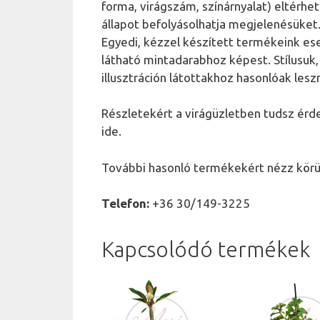
forma, virágszám, színárnyalat) eltérhe
állapot befolyásolhatja megjelenésüket
Egyedi, kézzel készített termékeink es
látható mintadarabhoz képest. Stílusuk
illusztráción látottakhoz hasonlóak lesz
Részletekért a virágüzletben tudsz érd
ide.
További hasonló termékekért nézz körü
Telefon:
+36 30/149-3225
Kapcsolódó termékek
Ennek
a