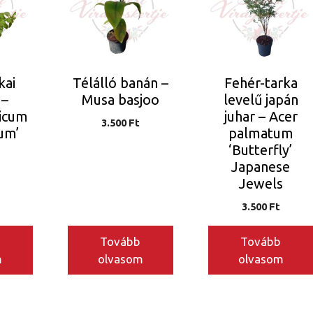
kai
Télálló banán –
Fehér-tarka
 –
Musa basjoo
levelű japán
icum
juhar – Acer
3.500
Ft
um’
palmatum
‘Butterfly’
Japanese
Jewels
3.500
Ft
Tovább
Tovább
m
olvasom
olvasom