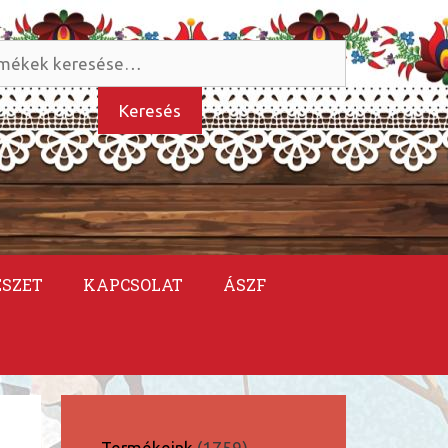
és
kezőre:
Keresés
ÉSZET
KAPCSOLAT
ÁSZF
1759
Termékeink
1759