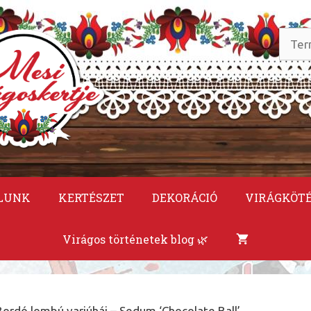
Keres
a
követ
LUNK
KERTÉSZET
DEKORÁCIÓ
VIRÁGKÖT
Virágos történetek blog 🌿
Bordó lombú varjúháj – Sedum ‘Chocolate Ball’