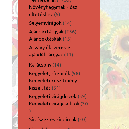
termék
Növényhagymák - őszi
6
ültetéshez
6
termék
14
Selyemvirágok
14
termék
256
Ajándéktárgyak
256
15
termék
Ajándéktáskák
15
termék
Ásvány ékszerek és
11
ajándéktárgyak
11
termék
14
Karácsony
14
termék
98
Kegyelet, síremlék
98
termék
Kegyeleti készítmény
51
kiszállítás
51
termék
59
Kegyeleti virágdíszek
59
termék
Kegyeleti virágcsokrok
30
30
termék
30
Sírdíszek és sírpárnák
30
termék