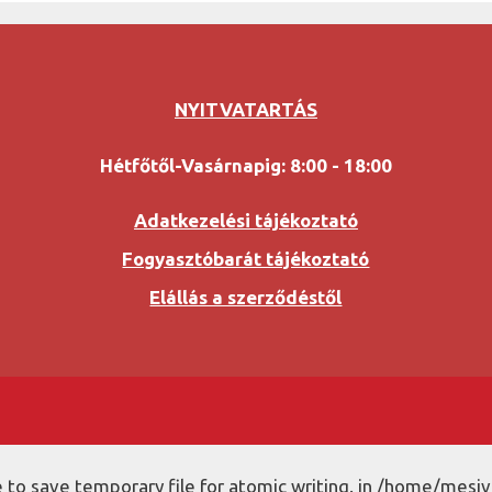
NYITVATARTÁS
Hétfőtől-Vasárnapig: 8:00 - 18:00
Adatkezelési tájékoztató
Fogyasztóbarát tájékoztató
Elállás a szerződéstől
to save temporary file for atomic writing. in /home/mesiv