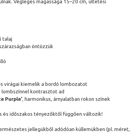
ulnak. Végleges magassága 15–20 cm, ültetési
 talaj
y szárazságban öntözzük
lló
gos virágai kiemelik a bordó lombozatot
g lombszínnel kontrasztot ad
e Purple’
, harmonikus, árnyalatban rokon színek
s és időszakos tényezőktől függően változik!
 természetes jellegükből adódóan küllemükben (pl. méret,