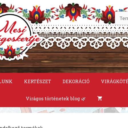
Keres
a
követ
LUNK
KERTÉSZET
DEKORÁCIÓ
VIRÁGKÖT
Virágos történetek blog 🌿
endelkező termékek