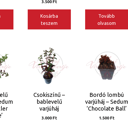
3.500
Ft
a
Kosárba
Tovább
m
teszem
olvasom
elű
Csokiszínű –
Bordó lombú
Sedum
bablevelű
varjúháj – Sedu
ler
varjúháj
‘Chocolate Ball’
e’
3.000
Ft
1.500
Ft