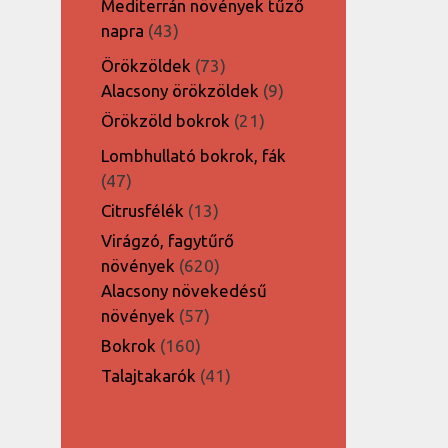
Mediterrán növények tűző
43
napra
43
termék
73
Örökzöldek
73
termék
9
Alacsony örökzöldek
9
termék
21
Örökzöld bokrok
21
termék
Lombhullató bokrok, fák
47
47
termék
13
Citrusfélék
13
termék
Virágzó, fagytűrő
620
növények
620
termék
Alacsony növekedésű
57
növények
57
termék
160
Bokrok
160
termék
41
Talajtakarók
41
termék