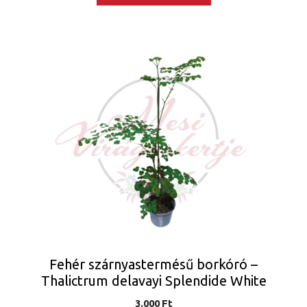
Fehér szárnyastermésű borkóró –
Thalictrum delavayi Splendide White
3.000
Ft