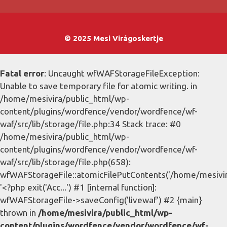
© 2025 Mesi Virágoskertje
Fatal error
: Uncaught wfWAFStorageFileException:
Unable to save temporary file for atomic writing. in
/home/mesivira/public_html/wp-
content/plugins/wordfence/vendor/wordfence/wf-
waf/src/lib/storage/file.php:34 Stack trace: #0
/home/mesivira/public_html/wp-
content/plugins/wordfence/vendor/wordfence/wf-
waf/src/lib/storage/file.php(658):
wfWAFStorageFile::atomicFilePutContents('/home/mesivira/
'<?php exit('Acc...') #1 [internal function]:
wfWAFStorageFile->saveConfig('livewaf') #2 {main}
thrown in
/home/mesivira/public_html/wp-
content/plugins/wordfence/vendor/wordfence/wf-