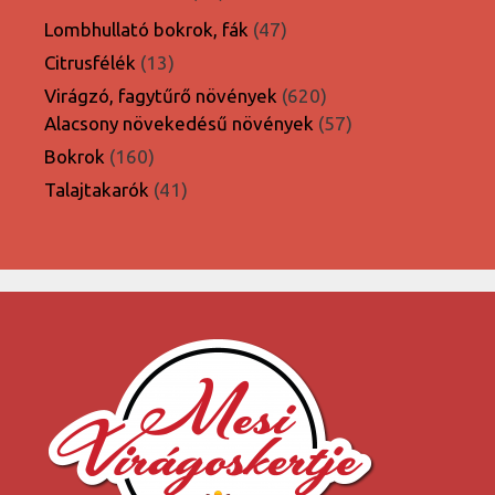
termék
47
Lombhullató bokrok, fák
47
termék
13
Citrusfélék
13
termék
620
Virágzó, fagytűrő növények
620
termék
57
Alacsony növekedésű növények
57
termék
160
Bokrok
160
termék
41
Talajtakarók
41
termék