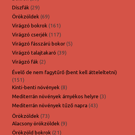
termék
29
Díszfák
29
termék
69
Örökzöldek
69
termék
161
Virágzó bokrok
161
termék
117
Virágzó cserjék
117
termék
5
Virágzó fásszárú bokor
5
termék
39
Virágzó talajtakaró
39
termék
2
Virágzó fák
2
termék
Évelő de nem fagytűrő (bent kell átteleltetni)
151
151
termék
8
Kinti-benti növények
8
termék
3
Mediterrán növények árnyékos helyre
3
termék
43
Mediterrán növények tűző napra
43
termék
73
Örökzöldek
73
termék
9
Alacsony örökzöldek
9
termék
21
Örökzöld bokrok
21