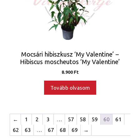
Mocsári hibiszkusz ‘My Valentine’ –
Hibiscus moscheutos ‘My Valentine’
8.900
Ft
Tovább olvasom
←
1
2
3
…
57
58
59
60
61
62
63
…
67
68
69
→