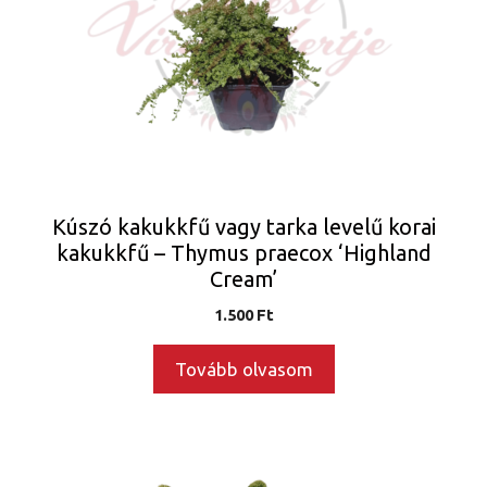
Kúszó kakukkfű vagy tarka levelű korai
kakukkfű – Thymus praecox ‘Highland
Cream’
1.500
Ft
Tovább olvasom