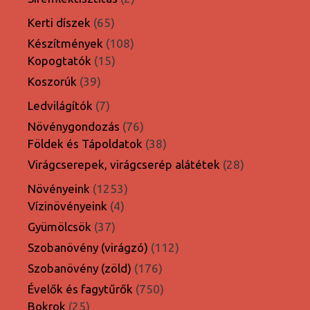
termék
65
Kerti díszek
65
termék
108
Készítmények
108
15
termék
Kopogtatók
15
termék
39
Koszorúk
39
termék
7
Ledvilágítók
7
termék
76
Növénygondozás
76
termék
38
Földek és Tápoldatok
38
termék
28
Virágcserepek, virágcserép alátétek
28
termék
1253
Növényeink
1253
4
termék
Vízinövényeink
4
termék
37
Gyümölcsök
37
termék
112
Szobanövény (virágzó)
112
termék
176
Szobanövény (zöld)
176
termék
750
Évelők és fagytűrők
750
25
termék
Bokrok
25