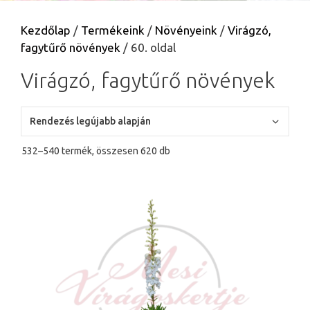
Kezdőlap
/
Termékeink
/
Növényeink
/
Virágzó,
fagytűrő növények
/ 60. oldal
Virágzó, fagytűrő növények
Sorted
532–540 termék, összesen 620 db
by
latest