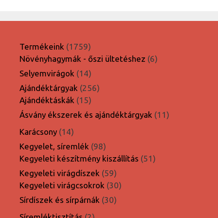
1759
Termékeink
1759
termék
6
Növényhagymák - őszi ültetéshez
6
termék
14
Selyemvirágok
14
termék
256
Ajándéktárgyak
256
15
termék
Ajándéktáskák
15
termék
11
Ásvány ékszerek és ajándéktárgyak
11
termék
14
Karácsony
14
termék
98
Kegyelet, síremlék
98
termék
51
Kegyeleti készítmény kiszállítás
51
termék
59
Kegyeleti virágdíszek
59
termék
30
Kegyeleti virágcsokrok
30
termék
30
Sírdíszek és sírpárnák
30
termék
2
Síremléktisztítás
2