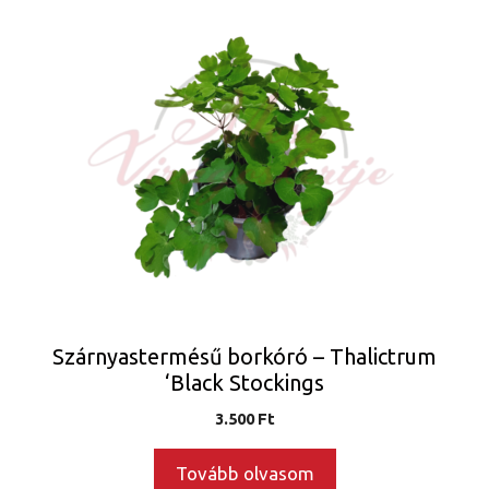
Szárnyastermésű borkóró – Thalictrum
‘Black Stockings
3.500
Ft
Tovább olvasom