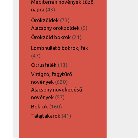
Mediterrán növények tűző
43
napra
43
termék
73
Örökzöldek
73
termék
9
Alacsony örökzöldek
9
termék
21
Örökzöld bokrok
21
termék
Lombhullató bokrok, fák
47
47
termék
13
Citrusfélék
13
termék
Virágzó, fagytűrő
620
növények
620
termék
Alacsony növekedésű
57
növények
57
termék
160
Bokrok
160
termék
41
Talajtakarók
41
termék