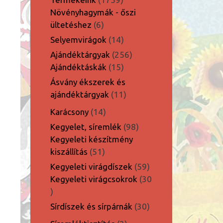
termék
Növényhagymák - őszi
6
ültetéshez
6
termék
14
Selyemvirágok
14
termék
256
Ajándéktárgyak
256
15
termék
Ajándéktáskák
15
termék
Ásvány ékszerek és
11
ajándéktárgyak
11
termék
14
Karácsony
14
termék
98
Kegyelet, síremlék
98
termék
Kegyeleti készítmény
51
kiszállítás
51
termék
59
Kegyeleti virágdíszek
59
termék
Kegyeleti virágcsokrok
30
30
termék
30
Sírdíszek és sírpárnák
30
termék