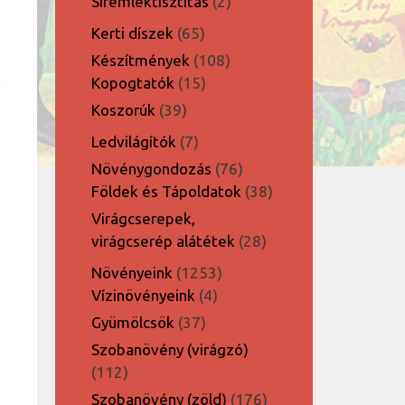
2
Síremléktisztítás
2
termék
65
Kerti díszek
65
termék
108
Készítmények
108
15
termék
Kopogtatók
15
termék
39
Koszorúk
39
termék
7
Ledvilágítók
7
termék
76
Növénygondozás
76
termék
38
Földek és Tápoldatok
38
termék
Virágcserepek,
28
virágcserép alátétek
28
termék
1253
Növényeink
1253
4
termék
Vízinövényeink
4
termék
37
Gyümölcsök
37
termék
Szobanövény (virágzó)
112
112
termék
176
Szobanövény (zöld)
176