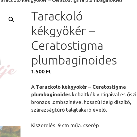
Tarackoló
kékgyökér –
Ceratostigma
plumbaginoides
1.500
Ft
A
Tarackoló kékgyökér – Ceratostigma
plumbaginoides
kobaltkék virágaival és őszi
bronzos lombszínével hosszú ideig díszítő,
szárazságtűrő talajtakaró évelő.
Kiszerelés: 9 cm műa. cserép