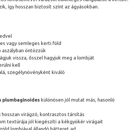
zik, így hosszan biztosít színt az ágyásokban.
kedvel
es vagy semleges kerti föld
ó aszályban öntözzük
ágjuk vissza, ősszel hagyjuk meg a lombját
rülni kell
alá, szegélynövényként kiváló
a plumbaginoides
különösen jól mutat más, hasonló
:
hosszan virágzó, kontrasztos társítás
om textúrája jól kiegészíti a kékgyökér virágait
zöld lombjával állandó hátteret ad