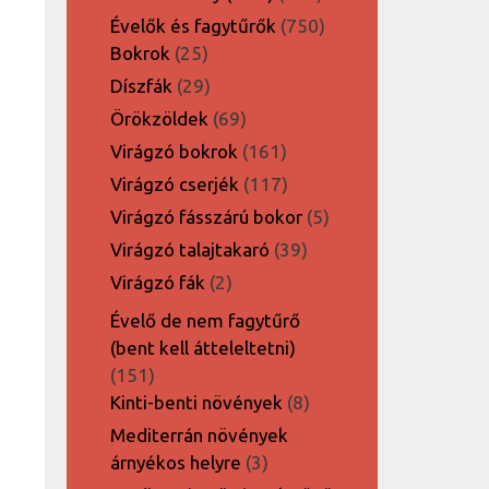
termék
750
Évelők és fagytűrők
750
25
termék
Bokrok
25
termék
29
Díszfák
29
termék
69
Örökzöldek
69
termék
161
Virágzó bokrok
161
termék
117
Virágzó cserjék
117
termék
5
Virágzó fásszárú bokor
5
termék
39
Virágzó talajtakaró
39
termék
2
Virágzó fák
2
termék
Évelő de nem fagytűrő
(bent kell átteleltetni)
151
151
termék
8
Kinti-benti növények
8
termék
Mediterrán növények
3
árnyékos helyre
3
termék