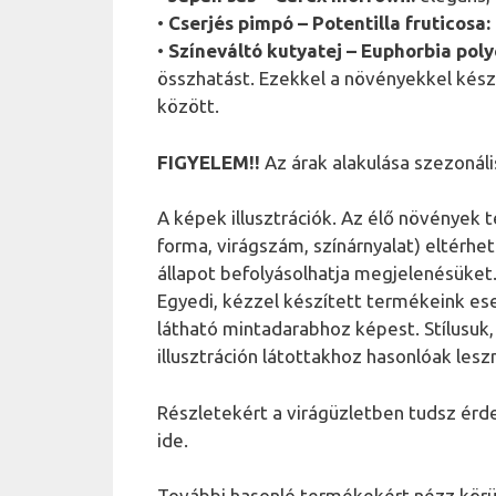
•
Cserjés pimpó – Potentilla fruticosa:
•
Színeváltó kutyatej – Euphorbia pol
összhatást. Ezekkel a növényekkel kész
között.
FIGYELEM!!
Az árak alakulása szezonáli
A képek illusztrációk. Az élő növények
forma, virágszám, színárnyalat) eltérhe
állapot befolyásolhatja megjelenésüket
Egyedi, kézzel készített termékeink es
látható mintadarabhoz képest. Stílusuk
illusztráción látottakhoz hasonlóak lesz
Részletekért a virágüzletben tudsz érd
ide.
További hasonló termékekért nézz körü