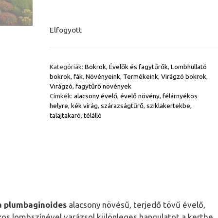
Elfogyott
Kategóriák:
Bokrok
,
Évelők és fagytűrők
,
Lombhullató
bokrok, fák
,
Növényeink
,
Termékeink
,
Virágzó bokrok
,
Virágzó, fagytűrő növények
Címkék:
alacsony évelő
,
évelő növény
,
félárnyékos
helyre
,
kék virág
,
szárazságtűrő
,
sziklakertekbe
,
talajtakaró
,
télálló
a plumbaginoides
alacsony növésű, terjedő tövű évelő,
zos lombszínével varázsol különleges hangulatot a kertbe.