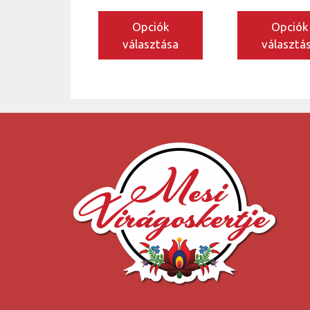
30.000 Ft
Opciók
Opciók
választása
választá