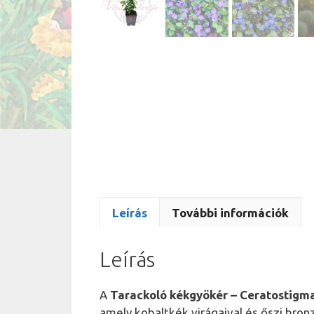
Leírás
További információk
Leírás
A
Tarackoló kékgyökér – Ceratostigm
amely kobaltkék virágaival és őszi bron