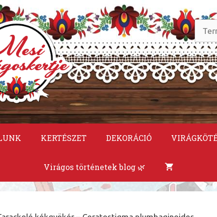
Keres
a
követ
LUNK
KERTÉSZET
DEKORÁCIÓ
VIRÁGKÖT
Virágos történetek blog 🌿
Tarackoló kékgyökér – Ceratostigma plumbaginoides