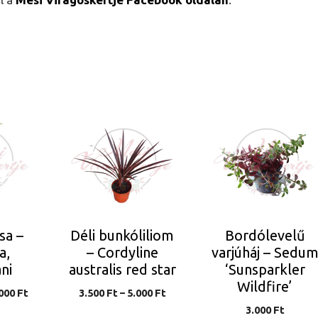
Ennek
a
terméknek
több
variációja
van.
A
sa –
Déli bunkóliliom
Bordólevelű
változatok
a,
– Cordyline
varjúháj – Sedu
a
ni
australis red star
‘Sunsparkler
n
termékoldalon
Wildfire’
Ártartomány:
Ártartomány:
.000
Ft
3.500
Ft
–
5.000
Ft
választhatók
10.000 Ft
3.500 Ft
3.000
Ft
ki