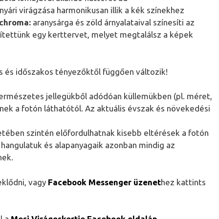
nyári virágzása harmonikusan illik a kék színekhez
ychroma:
aranysárga és zöld árnyalataival színesíti az
ítettünk egy kerttervet, melyet megtalálsz a képek
s és időszakos tényezőktől függően változik!
 természetes jellegükből adódóan küllemükben (pl. méret,
tnek a fotón láthatótól. Az aktuális évszak és növekedési
.
etében szintén előfordulhatnak kisebb eltérések a fotón
, hangulatuk és alapanyagaik azonban mindig az
nek.
eklődni, vagy
Facebook Messenger üzenet
hez kattints
l a
Mesi Virágoskertje Facebook oldalán
.