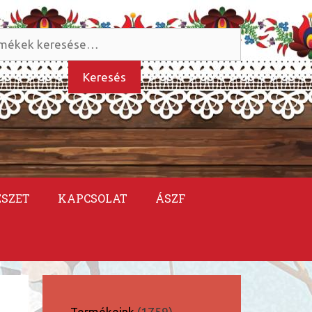
és
kezőre:
Keresés
ÉSZET
KAPCSOLAT
ÁSZF
1759
Termékeink
1759