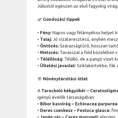
Júliustól egészen az első fagyokig virág
🌿
Gondozási tippek
•
Fény:
Napos vagy félárnyékos helyet 
•
Talaj:
Jó vízáteresztésű, enyhén mesz
•
Öntözés:
Szárazságtűrő, hosszan tart
•
Metszés:
Tavasszal a föld közelében v
•
Télállóság:
Télálló, de a pangó vizet ke
•
Ültetési javaslat:
Sziklakertekbe, fák 
🌸
Növénytársítási ötlet
A
Tarackoló kékgyökér – Ceratostigm
igényű évelők társaságában:
•
Bíbor kasvirág – Echinacea purpurea
•
Deres csenkesz – Festuca glauca:
fin
•
Japán sás – Carex morrowii:
elegáns, 