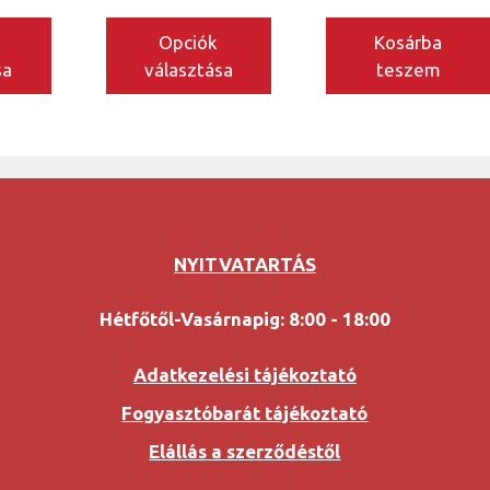
-
-
15.000 Ft
5.000 Ft
Opciók
Kosárba
sa
választása
teszem
NYITVATARTÁS
Hétfőtől-Vasárnapig: 8:00 - 18:00
Adatkezelési tájékoztató
Fogyasztóbarát tájékoztató
Elállás a szerződéstől