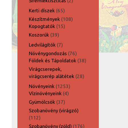
2
Síremléktisztítás
2
termék
65
Kerti díszek
65
termék
108
Készítmények
108
15
termék
Kopogtatók
15
termék
39
Koszorúk
39
termék
7
Ledvilágítók
7
termék
76
Növénygondozás
76
termék
38
Földek és Tápoldatok
38
termék
Virágcserepek,
28
virágcserép alátétek
28
termék
1253
Növényeink
1253
4
termék
Vízinövényeink
4
termék
37
Gyümölcsök
37
termék
Szobanövény (virágzó)
112
112
termék
176
Szobanövény (zöld)
176