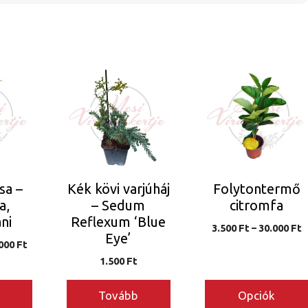
Ennek
a
terméknek
több
variációja
van.
A
sa –
Kék kövi varjúháj
Folytontermő
változatok
a,
– Sedum
citromfa
a
ni
Reflexum ‘Blue
Á
n
termékoldalon
3.500
Ft
–
30.000
Ft
Eye’
3
Ártartomány:
.000
Ft
választhatók
-
10.000 Ft
1.500
Ft
ki
3
-
15.000 Ft
Tovább
Opciók