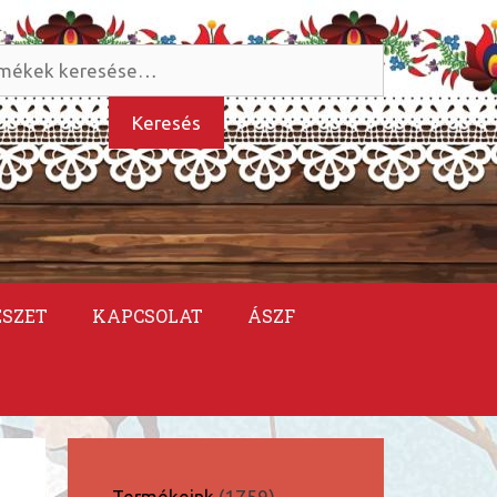
és
kezőre:
Keresés
ÉSZET
KAPCSOLAT
ÁSZF
1759
Termékeink
1759