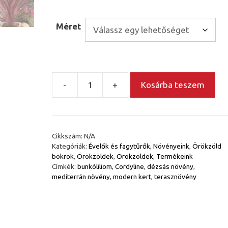
Méret
-
+
Kosárba teszem
Déli
bunkóliliom
-
Cordyline
Cikkszám:
N/A
australis
Kategóriák:
Évelők és fagytűrők
,
Növényeink
,
Örökzöld
red
bokrok
,
Örökzöldek
,
Örökzöldek
,
Termékeink
star
Címkék:
bunkóliliom
,
Cordyline
,
dézsás növény
,
mediterrán növény
,
modern kert
,
terasznövény
mennyiség