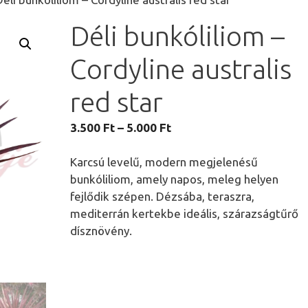
Déli bunkóliliom –
Cordyline australis
red star
Ártartomány:
3.500
Ft
–
5.000
Ft
3.500 Ft
-
Karcsú levelű, modern megjelenésű
5.000 Ft
bunkóliliom, amely napos, meleg helyen
fejlődik szépen. Dézsába, teraszra,
mediterrán kertekbe ideális, szárazságtűrő
dísznövény.