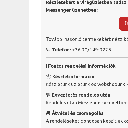
Részletekért a virágüzletben tudsz 
Messenger üzenetben:
Ü
További hasonló termékekért nézz kö
📞
Telefon:
+36 30/149-3225
ℹ️ Fontos rendelési információk
📦
Készletinformáció
Készletünk üzletünk és webshopunk k
💬
Egyeztetés rendelés után
Rendelés után Messenger-üzenetben v
🚚
Átvétel és csomagolás
A rendeléseket gondosan készítjük ö