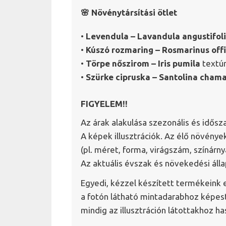
🌸 Növénytársítási ötlet
•
Levendula – Lavandula angustifol
•
Kúszó rozmaring – Rosmarinus offic
•
Törpe nőszirom – Iris pumila
textúr
•
Szürke cipruska – Santolina cham
FIGYELEM!!
Az árak alakulása szezonális és idősz
A képek illusztrációk. Az élő növén
(pl. méret, forma, virágszám, színárny
Az aktuális évszak és növekedési áll
Egyedi, kézzel készített termékeink 
a fotón látható mintadarabhoz képest
mindig az illusztráción látottakhoz h