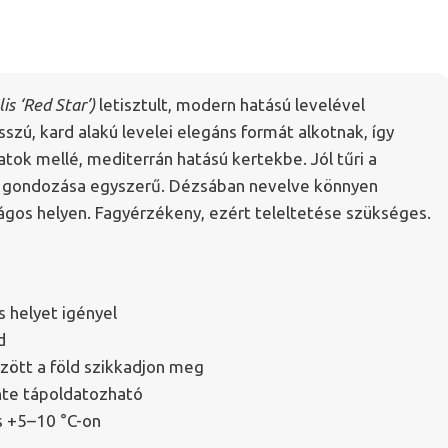
is ‘Red Star’)
letisztult, modern hatású levelével
zú, kard alakú levelei elegáns formát alkotnak, így
atok mellé, mediterrán hatású kertekbe. Jól tűri a
, gondozása egyszerű. Dézsában nevelve könnyen
lágos helyen. Fagyérzékeny, ezért teleltetése szükséges.
 helyet igényel
d
zött a föld szikkadjon meg
nte tápoldatozható
s +5–10 °C-on