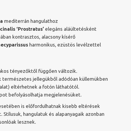
ia
mediterrán hangulathoz
inalis ‘Prostratus’
elegáns aláültetésként
ában kontrasztos, alacsony kísérő
aecyparissus
harmonikus, ezüstös levélzettel
akos tényezőktől függően változik.
yek természetes jellegükből adódóan küllemükben
alat) eltérhetnek a fotón láthatótól.
apot befolyásolhatja megjelenésüket.
esetében is előfordulhatnak kisebb eltérések
. Stílusuk, hangulatuk és alapanyagaik azonban
asonlóak lesznek.