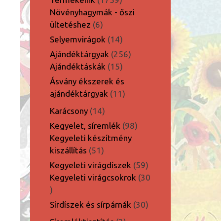
termék
Növényhagymák - őszi
6
ültetéshez
6
termék
14
Selyemvirágok
14
termék
256
Ajándéktárgyak
256
15
termék
Ajándéktáskák
15
termék
Ásvány ékszerek és
11
ajándéktárgyak
11
termék
14
Karácsony
14
termék
98
Kegyelet, síremlék
98
termék
Kegyeleti készítmény
51
kiszállítás
51
termék
59
Kegyeleti virágdíszek
59
termék
Kegyeleti virágcsokrok
30
30
termék
30
Sírdíszek és sírpárnák
30
termék