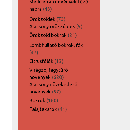
Mediterrán növények tűző
43
napra
43
termék
73
Örökzöldek
73
termék
9
Alacsony örökzöldek
9
termék
21
Örökzöld bokrok
21
termék
Lombhullató bokrok, fák
47
47
termék
13
Citrusfélék
13
termék
Virágzó, fagytűrő
620
növények
620
termék
Alacsony növekedésű
57
növények
57
termék
160
Bokrok
160
termék
41
Talajtakarók
41
termék