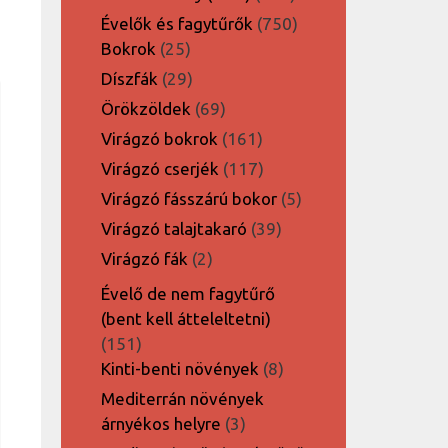
termék
750
Évelők és fagytűrők
750
25
termék
Bokrok
25
termék
29
Díszfák
29
termék
69
Örökzöldek
69
termék
161
Virágzó bokrok
161
termék
117
Virágzó cserjék
117
termék
5
Virágzó fásszárú bokor
5
termék
39
Virágzó talajtakaró
39
termék
2
Virágzó fák
2
termék
Évelő de nem fagytűrő
(bent kell átteleltetni)
151
151
termék
8
Kinti-benti növények
8
termék
Mediterrán növények
3
árnyékos helyre
3
termék