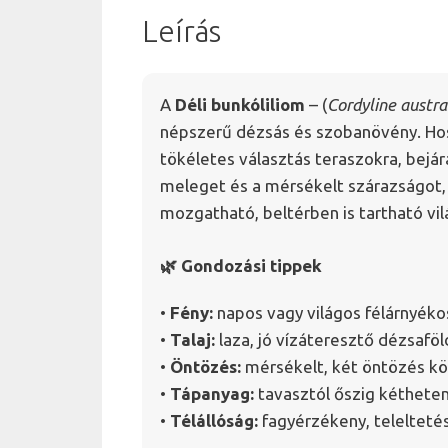
Leírás
A
Déli bunkóliliom
– (
Cordyline austral
népszerű dézsás és szobanövény. Hoss
tökéletes választás teraszokra, bejár
meleget és a mérsékelt szárazságot
mozgatható, beltérben is tartható vi
🌿 Gondozási tippek
•
Fény:
napos vagy világos félárnyékos
•
Talaj:
laza, jó vízáteresztő dézsaföl
•
Öntözés:
mérsékelt, két öntözés kö
•
Tápanyag:
tavasztól őszig kéthete
•
Télállóság:
fagyérzékeny, telelteté