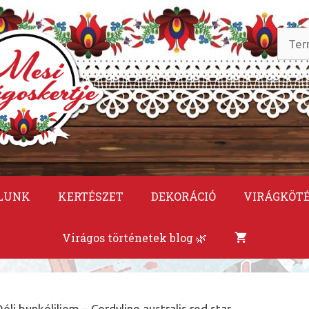
Keres
a
követ
LUNK
KERTÉSZET
DEKORÁCIÓ
VIRÁGKÖT
Virágos történetek blog 🌿
éli bunkóliliom – Cordyline australis red star