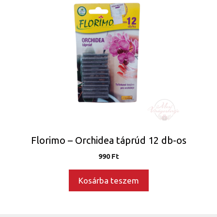
Florimo – Orchidea táprúd 12 db-os
990
Ft
Kosárba teszem