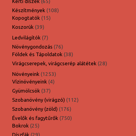
65
Kerti díszek
65
termék
108
Készítmények
108
15
termék
Kopogtatók
15
termék
39
Koszorúk
39
termék
7
Ledvilágítók
7
termék
76
Növénygondozás
76
termék
38
Földek és Tápoldatok
38
termék
28
Virágcserepek, virágcserép alátétek
28
termék
1253
Növényeink
1253
4
termék
Vízinövényeink
4
termék
37
Gyümölcsök
37
termék
112
Szobanövény (virágzó)
112
termék
176
Szobanövény (zöld)
176
termék
750
Évelők és fagytűrők
750
25
termék
Bokrok
25
termék
29
Díszfák
29