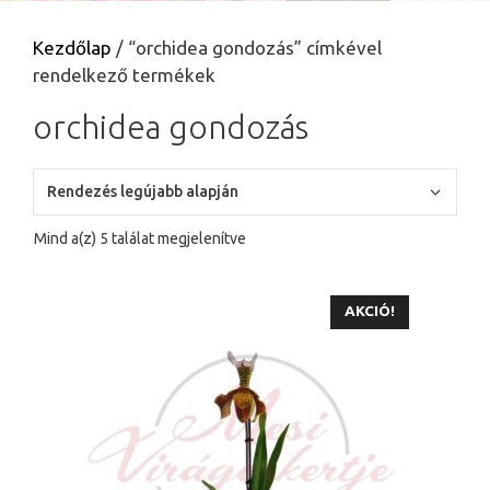
Kezdőlap
/ “orchidea gondozás” címkével
rendelkező termékek
orchidea gondozás
Sorted
Mind a(z) 5 találat megjelenítve
by
latest
AKCIÓ!