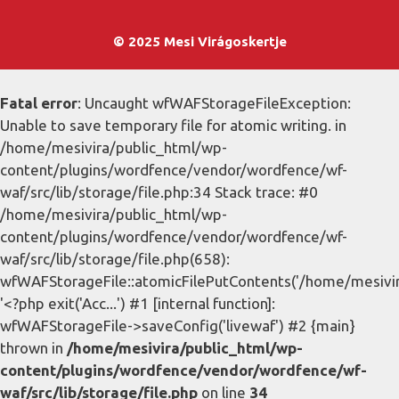
© 2025 Mesi Virágoskertje
Fatal error
: Uncaught wfWAFStorageFileException:
Unable to save temporary file for atomic writing. in
/home/mesivira/public_html/wp-
content/plugins/wordfence/vendor/wordfence/wf-
waf/src/lib/storage/file.php:34 Stack trace: #0
/home/mesivira/public_html/wp-
content/plugins/wordfence/vendor/wordfence/wf-
waf/src/lib/storage/file.php(658):
wfWAFStorageFile::atomicFilePutContents('/home/mesivira/
'<?php exit('Acc...') #1 [internal function]:
wfWAFStorageFile->saveConfig('livewaf') #2 {main}
thrown in
/home/mesivira/public_html/wp-
content/plugins/wordfence/vendor/wordfence/wf-
waf/src/lib/storage/file.php
on line
34