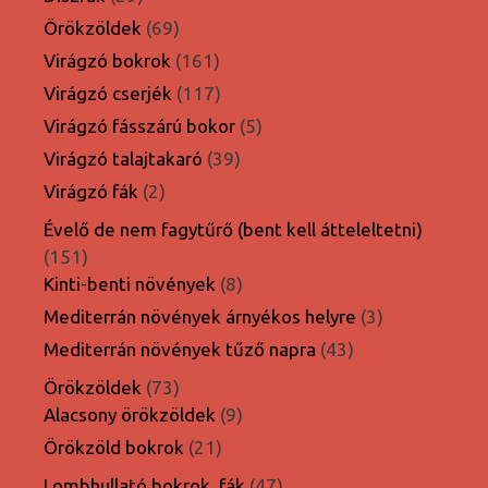
termék
69
Örökzöldek
69
termék
161
Virágzó bokrok
161
termék
117
Virágzó cserjék
117
termék
5
Virágzó fásszárú bokor
5
termék
39
Virágzó talajtakaró
39
termék
2
Virágzó fák
2
termék
Évelő de nem fagytűrő (bent kell átteleltetni)
151
151
termék
8
Kinti-benti növények
8
termék
3
Mediterrán növények árnyékos helyre
3
termék
43
Mediterrán növények tűző napra
43
termék
73
Örökzöldek
73
termék
9
Alacsony örökzöldek
9
termék
21
Örökzöld bokrok
21
termék
47
Lombhullató bokrok, fák
47