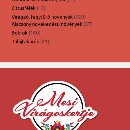
termék
13
Citrusfélék
13
termék
620
Virágzó, fagytűrő növények
620
termék
57
Alacsony növekedésű növények
57
termék
160
Bokrok
160
termék
41
Talajtakarók
41
termék