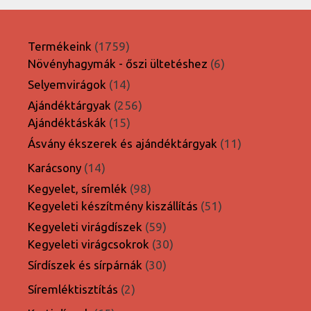
1759
Termékeink
1759
termék
6
Növényhagymák - őszi ültetéshez
6
termék
14
Selyemvirágok
14
termék
256
Ajándéktárgyak
256
15
termék
Ajándéktáskák
15
termék
11
Ásvány ékszerek és ajándéktárgyak
11
termék
14
Karácsony
14
termék
98
Kegyelet, síremlék
98
termék
51
Kegyeleti készítmény kiszállítás
51
termék
59
Kegyeleti virágdíszek
59
termék
30
Kegyeleti virágcsokrok
30
termék
30
Sírdíszek és sírpárnák
30
termék
2
Síremléktisztítás
2
termék