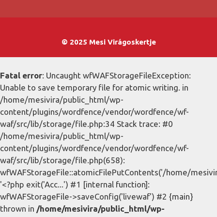
© 2025 Mesi Virágoskertje
Fatal error
: Uncaught wfWAFStorageFileException:
Unable to save temporary file for atomic writing. in
/home/mesivira/public_html/wp-
content/plugins/wordfence/vendor/wordfence/wf-
waf/src/lib/storage/file.php:34 Stack trace: #0
/home/mesivira/public_html/wp-
content/plugins/wordfence/vendor/wordfence/wf-
waf/src/lib/storage/file.php(658):
wfWAFStorageFile::atomicFilePutContents('/home/mesivira/
'<?php exit('Acc...') #1 [internal function]:
wfWAFStorageFile->saveConfig('livewaf') #2 {main}
thrown in
/home/mesivira/public_html/wp-