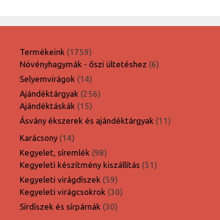
1759
Termékeink
1759
termék
6
Növényhagymák - őszi ültetéshez
6
termék
14
Selyemvirágok
14
termék
256
Ajándéktárgyak
256
15
termék
Ajándéktáskák
15
termék
11
Ásvány ékszerek és ajándéktárgyak
11
termék
14
Karácsony
14
termék
98
Kegyelet, síremlék
98
termék
51
Kegyeleti készítmény kiszállítás
51
termék
59
Kegyeleti virágdíszek
59
termék
30
Kegyeleti virágcsokrok
30
termék
30
Sírdíszek és sírpárnák
30
termék