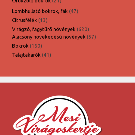
21
Örökzöld bokrok
21
termék
47
Lombhullató bokrok, fák
47
termék
13
Citrusfélék
13
termék
620
Virágzó, fagytűrő növények
620
termék
57
Alacsony növekedésű növények
57
termék
160
Bokrok
160
termék
41
Talajtakarók
41
termék