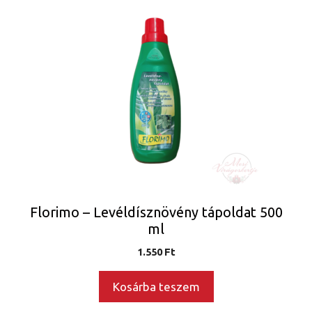
Florimo – Levéldísznövény tápoldat 500
ml
1.550
Ft
Kosárba teszem