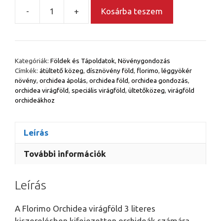
-
+
Kosárba teszem
Florimo
-
Orchidea
virágföld
Kategóriák:
Földek és Tápoldatok
,
Növénygondozás
3
Címkék:
átültető közeg
,
dísznövény föld
,
florimo
,
léggyökér
literes
növény
,
orchidea ápolás
,
orchidea föld
,
orchidea gondozás
,
mennyiség
orchidea virágföld
,
speciális virágföld
,
ültetőközeg
,
virágföld
orchideákhoz
Leírás
További információk
Leírás
A Florimo Orchidea virágföld 3 literes
kiszerelésben kifejezetten orchideák számára