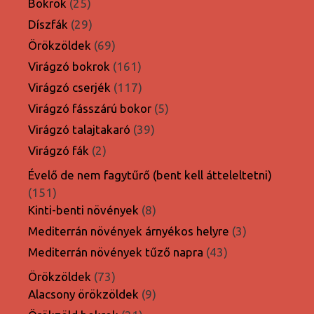
25
termék
Bokrok
25
termék
29
Díszfák
29
termék
69
Örökzöldek
69
termék
161
Virágzó bokrok
161
termék
117
Virágzó cserjék
117
termék
5
Virágzó fásszárú bokor
5
termék
39
Virágzó talajtakaró
39
termék
2
Virágzó fák
2
termék
Évelő de nem fagytűrő (bent kell átteleltetni)
151
151
termék
8
Kinti-benti növények
8
termék
3
Mediterrán növények árnyékos helyre
3
termék
43
Mediterrán növények tűző napra
43
termék
73
Örökzöldek
73
termék
9
Alacsony örökzöldek
9
termék