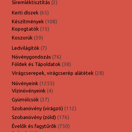
2
Síremléktisztítás
2
termék
65
Kerti díszek
65
termék
108
Készítmények
108
15
termék
Kopogtatók
15
termék
39
Koszorúk
39
termék
7
Ledvilágítók
7
termék
76
Növénygondozás
76
termék
38
Földek és Tápoldatok
38
termék
28
Virágcserepek, virágcserép alátétek
28
termék
1253
Növényeink
1253
4
termék
Vízinövényeink
4
termék
37
Gyümölcsök
37
termék
112
Szobanövény (virágzó)
112
termék
176
Szobanövény (zöld)
176
termék
750
Évelők és fagytűrők
750