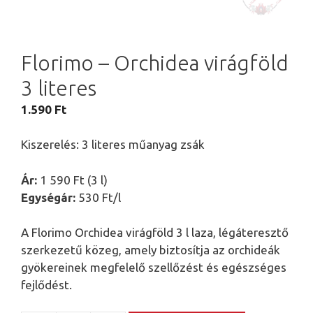
Florimo – Orchidea virágföld
3 literes
1.590
Ft
Kiszerelés: 3 literes műanyag zsák
Ár:
1 590 Ft (3 l)
Egységár:
530 Ft/l
A Florimo Orchidea virágföld 3 l laza, légáteresztő
szerkezetű közeg, amely biztosítja az orchideák
gyökereinek megfelelő szellőzést és egészséges
fejlődést.