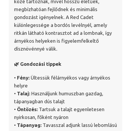
közé tartoznak, mivel hosszú életűek,
megbízhatóan fejlődnek és minimális
gondozást igényelnek. A Red Cadet
különlegessége a bordós levélnyél, amely
ritkán látható kontrasztot ad a lombnak, így
árnyékos helyeken is figyelemfelkeltő
dísznövénnyé válik.
🌿 Gondozási tippek
•
Fény:
Ültessük félárnyékos vagy árnyékos
helyre
•
Talaj:
Használjunk humuszban gazdag,
tápanyagban dús talajt
•
Öntözés:
Tartsuk a talajt egyenletesen
nyirkosan, főként nyáron
•
Tápanyag:
Tavasszal adjunk lassú lebomlású