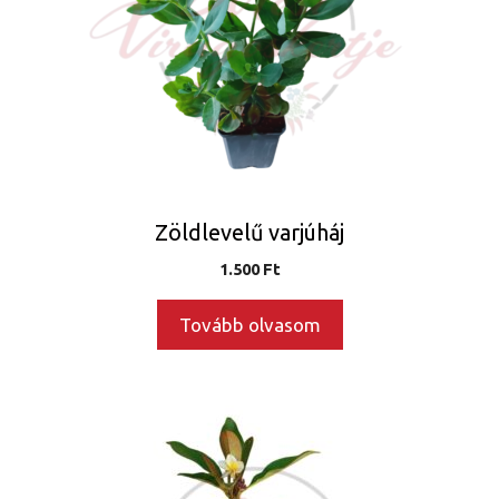
Zöldlevelű varjúháj
1.500
Ft
Tovább olvasom
Ennek
a
terméknek