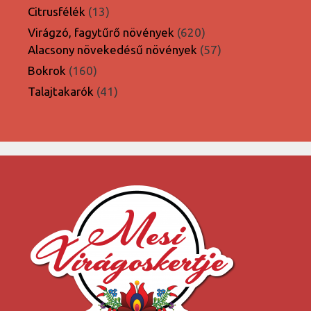
termék
13
Citrusfélék
13
termék
620
Virágzó, fagytűrő növények
620
termék
57
Alacsony növekedésű növények
57
termék
160
Bokrok
160
termék
41
Talajtakarók
41
termék