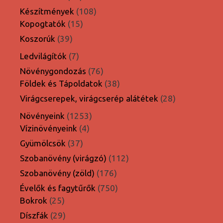
termék
108
Készítmények
108
15
termék
Kopogtatók
15
termék
39
Koszorúk
39
termék
7
Ledvilágítók
7
termék
76
Növénygondozás
76
termék
38
Földek és Tápoldatok
38
termék
28
Virágcserepek, virágcserép alátétek
28
termék
1253
Növényeink
1253
4
termék
Vízinövényeink
4
termék
37
Gyümölcsök
37
termék
112
Szobanövény (virágzó)
112
termék
176
Szobanövény (zöld)
176
termék
750
Évelők és fagytűrők
750
25
termék
Bokrok
25
termék
29
Díszfák
29