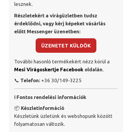
lesznek.
Részletekért a virágüzletben tudsz
érdeklődni, vagy kérj képeket vásárlás
előtt Messenger üzenetben:
ÜZENETET KÜLDÖK
További hasonló termékekért nézz körül a
Mesi Virágoskertje Facebook
oldalán
.
📞
Telefon:
+36 30/149-3225
ℹ️ Fontos rendelési információk
📦
Készletinformáció
Készletünk üzletünk és webshopunk között
folyamatosan változik.