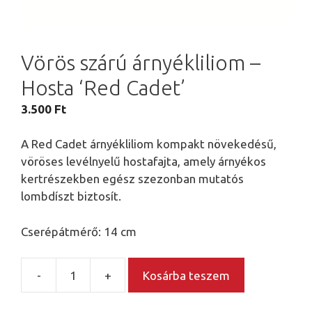
Vörös szárú árnyékliliom –
Hosta ‘Red Cadet’
3.500
Ft
A Red Cadet árnyékliliom kompakt növekedésű,
vöröses levélnyelű hostafajta, amely árnyékos
kertrészekben egész szezonban mutatós
lombdíszt biztosít.
Cserépátmérő: 14 cm
-
+
Kosárba teszem
Vörös
szárú