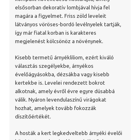
elsősorban dekoratív lombjával hívja fel
magára a figyelmet. Friss zöld leveleit
látványos vöröses-bordó levélnyelek tartják,
így már fiatal korban is karakteres
megjelenést kölcsönöz a növénynek.
Kisebb termetű árnyékliliom, ezért kiváló
választás szegélyekbe, árnyékos
évelőágyásokba, dézsákba vagy kisebb
kertekbe is. Levelei rendezett bokrot
alkotnak, amely évről évre egyre dúsabbá
válik. Nyáron levendulaszínű virágokat
hozhat, amelyek tovább fokozzák
díszítőértékét.
A hosták a kert legkedveltebb árnyéki évelői