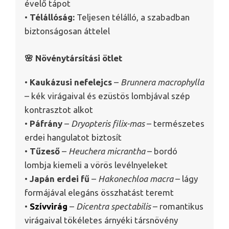
évelő tápot
•
Télállóság:
Teljesen télálló, a szabadban
biztonságosan áttelel
🌸 Növénytársítási ötlet
•
Kaukázusi nefelejcs
–
Brunnera macrophylla
– kék virágaival és ezüstös lombjával szép
kontrasztot alkot
•
Páfrány
–
Dryopteris filix-mas
– természetes
erdei hangulatot biztosít
•
Tűzeső
–
Heuchera micrantha
– bordó
lombja kiemeli a vörös levélnyeleket
•
Japán erdei fű
–
Hakonechloa macra
– lágy
formájával elegáns összhatást teremt
•
Szívvirág
–
Dicentra spectabilis
– romantikus
virágaival tökéletes árnyéki társnövény