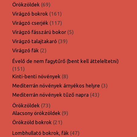
termék
69
Örökzöldek
69
termék
161
Virágzó bokrok
161
termék
117
Virágzó cserjék
117
termék
5
Virágzó fásszárú bokor
5
termék
39
Virágzó talajtakaró
39
termék
2
Virágzó fák
2
termék
Évelő de nem fagytűrő (bent kell átteleltetni)
151
151
termék
8
Kinti-benti növények
8
termék
3
Mediterrán növények árnyékos helyre
3
termék
43
Mediterrán növények tűző napra
43
termék
73
Örökzöldek
73
termék
9
Alacsony örökzöldek
9
termék
21
Örökzöld bokrok
21
termék
47
Lombhullató bokrok, fák
47