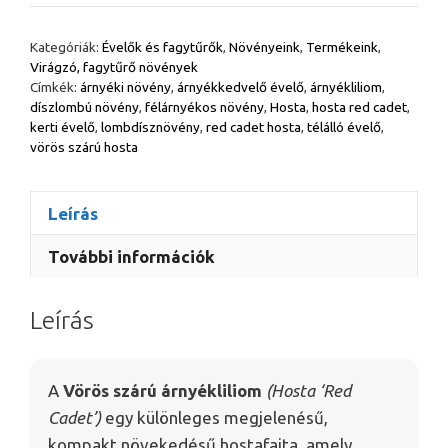
árnyékliliom
–
Kategóriák:
Évelők és fagytűrők
,
Növényeink
,
Termékeink
,
Hosta
Virágzó, fagytűrő növények
'Red
Címkék:
árnyéki növény
,
árnyékkedvelő évelő
,
árnyékliliom
,
Cadet'
díszlombú növény
,
félárnyékos növény
,
Hosta
,
hosta red cadet
,
kerti évelő
,
lombdísznövény
,
red cadet hosta
,
télálló évelő
,
mennyiség
vörös szárú hosta
Leírás
További információk
Leírás
A
Vörös szárú árnyékliliom
(Hosta ‘Red
Cadet’)
egy különleges megjelenésű,
kompakt növekedésű hostafajta, amely