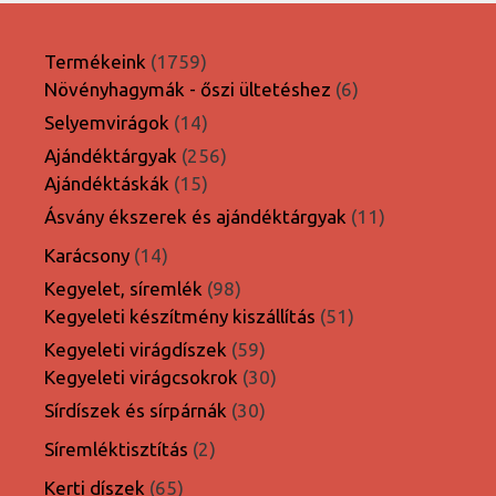
1759
Termékeink
1759
termék
6
Növényhagymák - őszi ültetéshez
6
termék
14
Selyemvirágok
14
termék
256
Ajándéktárgyak
256
15
termék
Ajándéktáskák
15
termék
11
Ásvány ékszerek és ajándéktárgyak
11
termék
14
Karácsony
14
termék
98
Kegyelet, síremlék
98
termék
51
Kegyeleti készítmény kiszállítás
51
termék
59
Kegyeleti virágdíszek
59
termék
30
Kegyeleti virágcsokrok
30
termék
30
Sírdíszek és sírpárnák
30
termék
2
Síremléktisztítás
2
termék
65
Kerti díszek
65