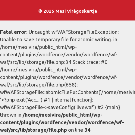
© 2025 Mesi Virágoskertje
Fatal error
: Uncaught wfWAFStorageFileException:
Unable to save temporary file for atomic writing. in
/home/mesivira/public_html/wp-
content/plugins/wordfence/vendor/wordfence/wf-
waf/src/lib/storage/file.php:34 Stack trace: #0
/home/mesivira/public_html/wp-
content/plugins/wordfence/vendor/wordfence/wf-
waf/src/lib/storage/file.php(658):
wfWAFStorageFile::atomicFilePutContents('/home/mesivira/
'<?php exit('Acc...') #1 [internal function]:
wfWAFStorageFile->saveConfig('livewaf') #2 {main}
thrown in
/home/mesivira/public_html/wp-
content/plugins/wordfence/vendor/wordfence/wf-
waf/src/lib/storage/file.php
on line
34