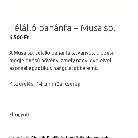
Télálló banánfa – Musa sp.
6.500
Ft
A Musa sp. télálló banánfa látványos, trópusi
megjelenésű növény, amely nagy leveleivel
azonnal egzotikus hangulatot teremt.
Kiszerelés: 14 cm műa. cserép
Elfogyott
Kategóriák:
Díszfák
,
Évelők és fagytűrők
,
Növényeink
,