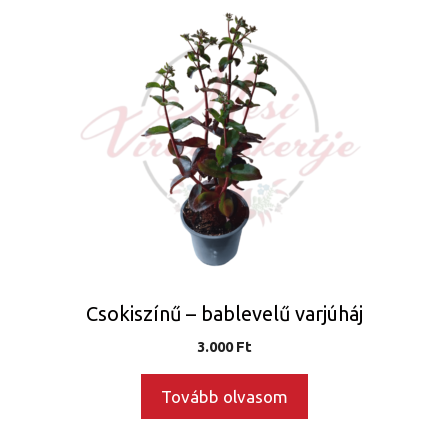
Csokiszínű – bablevelű varjúháj
3.000
Ft
Tovább olvasom