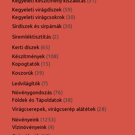
termék
51
Kegyeleti készítmény kiszállítás
51
termék
59
Kegyeleti virágdíszek
59
termék
30
Kegyeleti virágcsokrok
30
termék
30
Sírdíszek és sírpárnák
30
termék
2
Síremléktisztítás
2
termék
65
Kerti díszek
65
termék
108
Készítmények
108
15
termék
Kopogtatók
15
termék
39
Koszorúk
39
termék
7
Ledvilágítók
7
termék
76
Növénygondozás
76
termék
38
Földek és Tápoldatok
38
termék
28
Virágcserepek, virágcserép alátétek
28
termék
1253
Növényeink
1253
4
termék
Vízinövényeink
4
termék