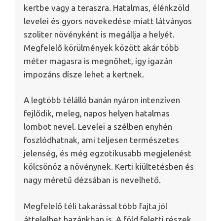
kertbe vagy a teraszra. Hatalmas, élénkzöld
levelei és gyors növekedése miatt látványos
szoliter növényként is megállja a helyét.
Megfelelő körülmények között akár több
méter magasra is megnőhet, így igazán
impozáns dísze lehet a kertnek.
A legtöbb télálló banán nyáron intenzíven
fejlődik, meleg, napos helyen hatalmas
lombot nevel. Levelei a szélben enyhén
foszlódhatnak, ami teljesen természetes
jelenség, és még egzotikusabb megjelenést
kölcsönöz a növénynek. Kerti kiültetésben és
nagy méretű dézsában is nevelhető.
Megfelelő téli takarással több fajta jól
áttelelhet hazánkban is. A föld feletti részek