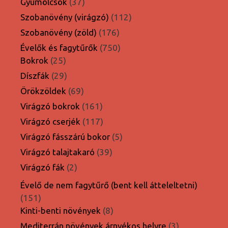
37
Gyümölcsök
37
termék
112
Szobanövény (virágzó)
112
termék
176
Szobanövény (zöld)
176
termék
750
Évelők és fagytűrők
750
25
termék
Bokrok
25
termék
29
Díszfák
29
termék
69
Örökzöldek
69
termék
161
Virágzó bokrok
161
termék
117
Virágzó cserjék
117
termék
5
Virágzó fásszárú bokor
5
termék
39
Virágzó talajtakaró
39
termék
2
Virágzó fák
2
termék
Évelő de nem fagytűrő (bent kell átteleltetni)
151
151
termék
8
Kinti-benti növények
8
termék
3
Mediterrán növények árnyékos helyre
3