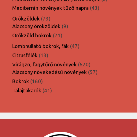
termék
43
Mediterrán növények tűző napra
43
termék
73
Örökzöldek
73
termék
9
Alacsony örökzöldek
9
termék
21
Örökzöld bokrok
21
termék
47
Lombhullató bokrok, fák
47
termék
13
Citrusfélék
13
termék
620
Virágzó, fagytűrő növények
620
termék
57
Alacsony növekedésű növények
57
termék
160
Bokrok
160
termék
41
Talajtakarók
41
termék