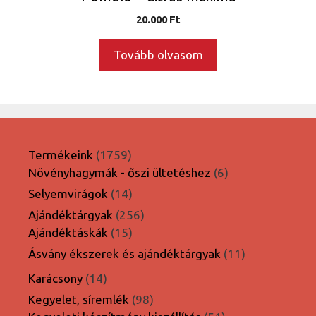
20.000
Ft
Tovább olvasom
1759
Termékeink
1759
termék
6
Növényhagymák - őszi ültetéshez
6
termék
14
Selyemvirágok
14
termék
256
Ajándéktárgyak
256
15
termék
Ajándéktáskák
15
termék
11
Ásvány ékszerek és ajándéktárgyak
11
termék
14
Karácsony
14
termék
98
Kegyelet, síremlék
98