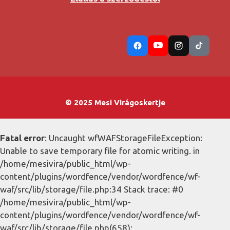
© 2025 Mesi Virágoskertje
Fatal error
: Uncaught wfWAFStorageFileException:
Unable to save temporary file for atomic writing. in
/home/mesivira/public_html/wp-
content/plugins/wordfence/vendor/wordfence/wf-
waf/src/lib/storage/file.php:34 Stack trace: #0
/home/mesivira/public_html/wp-
content/plugins/wordfence/vendor/wordfence/wf-
waf/src/lib/storage/file.php(658):