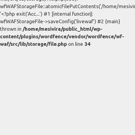
wfWAFStorageFile::atomicFilePutContents('/home/mesivira/
'<?php exit('Acc...') #1 [internal function]:
wfWAFStorageFile->saveConfig('livewaf') #2 {main}
thrown in
/home/mesivira/public_html/wp-
content/plugins/wordfence/vendor/wordfence/wf-
waf/src/lib/storage/file.php
on line
34