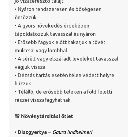
jó vízáteresztő talajt
• Nyáron rendszeresen és bőségesen
öntözzük
• A gyors növekedés érdekében
tápoldatozzuk tavasszal és nyáron
• Erősebb fagyok előtt takarjuk a tövét
mulccsal vagy lombbal
• A sérült vagy elszáradt leveleket tavasszal
vágjuk vissza
• Dézsás tartás esetén télen védett helyre
húzzuk
• Télálló, de erősebb teleken a föld feletti
részei visszafagyhatnak
🌸 Növénytársítási ötlet
•
Díszgyertya
–
Gaura lindheimeri