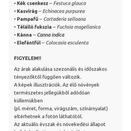
•
Kék csenkesz
–
Festuca glauca
•
Kasvirág
–
Echinacea purpurea
•
Pampafű
–
Cortaderia selloana
•
Télálló fukszia
–
Fuchsia magellanica
•
Kánna
–
Canna indica
•
Elefántfül
–
Colocasia esculenta
FIGYELEM!!
Az árak alakulása szezonális és időszakos
tényezőktől függően változik.
A képek illusztrációk. Az élő növények
természetes jellegükből adódóan
küllemükben
(pl. méret, forma, virágszám, színárnyalat)
eltérhetnek a fotón láthatótól.
Az aktuális évszak és növekedési állapot