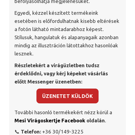
befolyásolhatja megjelenésüket.
Egyedi, kézzel készített termékeink
esetében is előfordulhatnak kisebb eltérések
a fotón látható mintadarabhoz képest.
Stílusuk, hangulatuk és alapanyagaik azonban
mindig az illusztráción látottakhoz hasonlóak
lesznek.
Részletekért a virágüzletben tudsz
érdeklődni, vagy kérj képeket vásárlás
előtt Messenger üzenetben:
ÜZENETET KÜLDÖK
További hasonló termékekért nézz körül a
Mesi Virágoskertje Facebook
oldalán
.
📞
Telefon:
+36 30/149-3225