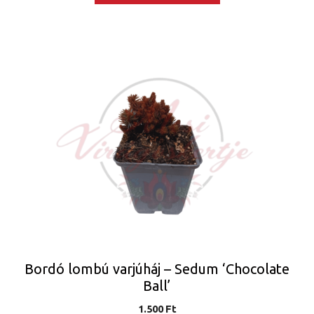
Bordó lombú varjúháj – Sedum ‘Chocolate
Ball’
1.500
Ft