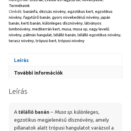
Termékeink
Címkék:
banánfa
,
dézsás növény
,
egzotikus kert
,
egzotikus
növény
,
fagytűrő banán
,
gyors növekedésű növény
,
japán
banán
,
kerti banán
,
különleges dísznövény
,
látványos
lombnövény
,
mediterrán kert
,
musa
,
musa sp
,
nagy levelű
növény
,
pálmás hangulat
,
télálló banán
,
télálló egzotikus növény
,
terasz növény
,
trópusi kert
,
trópusi növény
Leírás
További információk
Leírás
A
télálló banán
–
Musa sp.
különleges,
egzotikus megjelenésű dísznövény, amely
pillanatok alatt trópusi hangulatot varázsol a