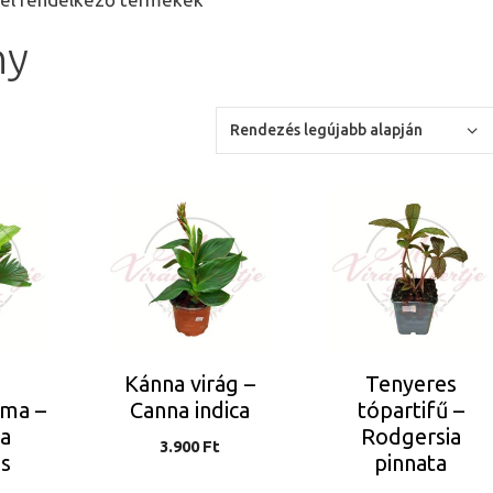
ny
Kánna virág –
Tenyeres
lma –
Canna indica
tópartifű –
na
Rodgersia
3.900
Ft
is
pinnata