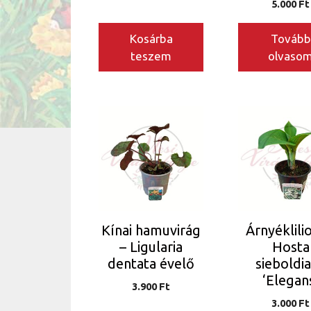
5.000
Ft
Kosárba
Tovább
teszem
olvaso
Kínai hamuvirág
Árnyéklili
– Ligularia
Hosta
dentata évelő
sieboldi
‘Elegan
3.900
Ft
3.000
Ft