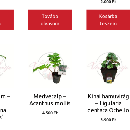
2.000
Ft
Tovább
Kosárba
m
olvasom
teszem
om –
Medvetalp –
Kínai hamuvirág
Acanthus mollis
– Ligularia
ana
dentata Othello
4.500
Ft
s’
3.900
Ft