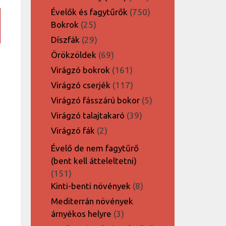
termék
750
Évelők és fagytűrők
750
25
termék
Bokrok
25
termék
29
Díszfák
29
termék
69
Örökzöldek
69
termék
161
Virágzó bokrok
161
termék
117
Virágzó cserjék
117
termék
5
Virágzó fásszárú bokor
5
termék
39
Virágzó talajtakaró
39
termék
2
Virágzó fák
2
termék
Évelő de nem fagytűrő
(bent kell átteleltetni)
151
151
termék
8
Kinti-benti növények
8
termék
Mediterrán növények
3
árnyékos helyre
3
termék