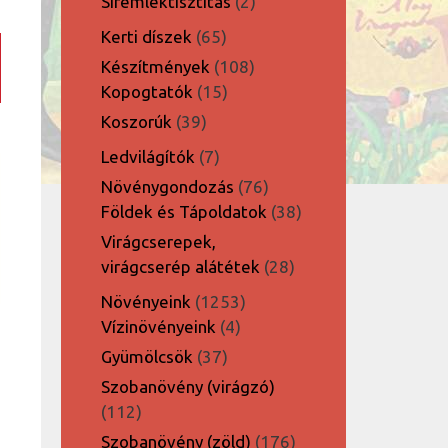
2
Síremléktisztítás
2
termék
65
Kerti díszek
65
termék
108
Készítmények
108
15
termék
Kopogtatók
15
termék
39
Koszorúk
39
termék
7
Ledvilágítók
7
termék
76
Növénygondozás
76
termék
38
Földek és Tápoldatok
38
termék
Virágcserepek,
28
virágcserép alátétek
28
termék
1253
Növényeink
1253
4
termék
Vízinövényeink
4
termék
37
Gyümölcsök
37
termék
Szobanövény (virágzó)
112
112
termék
176
Szobanövény (zöld)
176