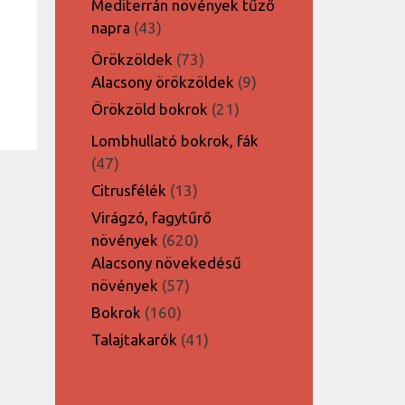
Mediterrán növények tűző
43
napra
43
termék
73
Örökzöldek
73
termék
9
Alacsony örökzöldek
9
termék
21
Örökzöld bokrok
21
termék
Lombhullató bokrok, fák
47
47
termék
13
Citrusfélék
13
termék
Virágzó, fagytűrő
620
növények
620
termék
Alacsony növekedésű
57
növények
57
termék
160
Bokrok
160
termék
41
Talajtakarók
41
termék