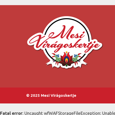
© 2025 Mesi Virágoskertje
Fatal error
: Uncaught wfWAFStorageFileException: Unable 