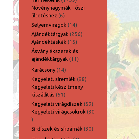
termék
Növényhagymák - őszi
6
ültetéshez
6
termék
14
Selyemvirágok
14
termék
256
Ajándéktárgyak
256
15
termék
Ajándéktáskák
15
termék
Ásvány ékszerek és
11
ajándéktárgyak
11
termék
14
Karácsony
14
termék
98
Kegyelet, síremlék
98
termék
Kegyeleti készítmény
51
kiszállítás
51
termék
59
Kegyeleti virágdíszek
59
termék
Kegyeleti virágcsokrok
30
30
termék
30
Sírdíszek és sírpárnák
30
termék