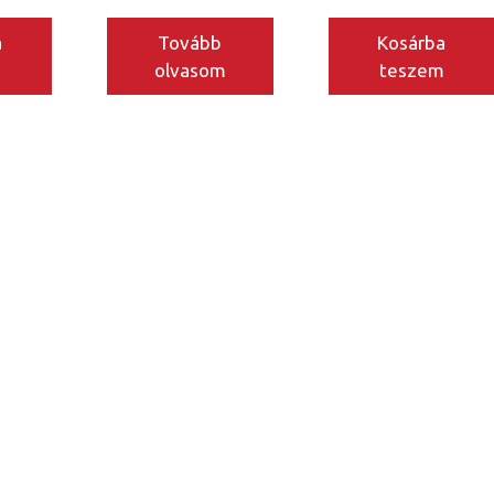
a
Tovább
Kosárba
m
olvasom
teszem