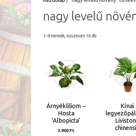
nagy levelű növé
Sorted
1–9 termék, összesen 10 db
by
latest
Árnyékliliom –
Kínai
Hosta
legyezőpá
‘Albopicta’
Livisto
chinens
3.900
Ft