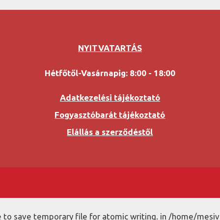
NYITVATARTÁS
Hétfőtől-Vasárnapig: 8:00 - 18:00
Adatkezelési tájékoztató
Fogyasztóbarát tájékoztató
Elállás a szerződéstől
to save temporary file for atomic writing. in /home/mesiv