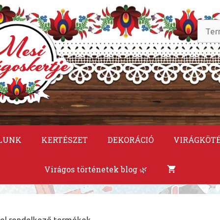
Keres
a
követ
LUNK
KERTÉSZET
DEKORÁCIÓ
VIRÁGKÖT
Virágos történetek blog 🌿
vel rendelkező termékek