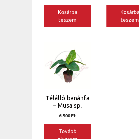
Kosárba
Kosárb
teszem
tesze
Télálló banánfa
– Musa sp.
6.500
Ft
Tovább
olvasom