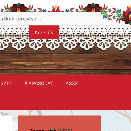
és
kezőre:
Keresés
ÉSZET
KAPCSOLAT
ÁSZF
1759
Termékeink
1759