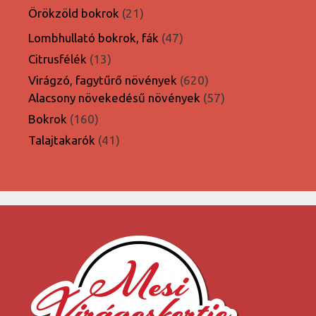
termék
21
Örökzöld bokrok
21
termék
47
Lombhullató bokrok, fák
47
termék
13
Citrusfélék
13
termék
620
Virágzó, fagytűrő növények
620
termék
57
Alacsony növekedésű növények
57
termék
160
Bokrok
160
termék
41
Talajtakarók
41
termék