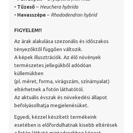
•
Tűzeső
–
Heuchera hybrida
•
Havasszépe
–
Rhododendron hybrid
FIGYELEM!!
Az árak alakulása szezonális és időszakos
tényezőktől függően változik.
A képek illusztrációk. Az élő növények
természetes jellegükből adódóan
küllemükben
(pl. méret, forma, virágszám, színárnyalat)
eltérhetnek a fotón láthatótól.
Az aktuális évszak és növekedési állapot
befolyásolhatja megjelenésüket.
Egyedi, kézzel készített termékeink
esetében is előfordulhatnak kisebb eltérések
a fotón látható mintadarabhoz képest.