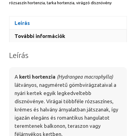
rózsaszín hortenzia
,
tarka hortenzia
,
virágzó dísznövény
Hydrangea
macrophylla
mix
Leírás
mennyiség
További információk
Leírás
A
kerti hortenzia
(Hydrangea macrophylla)
látványos, nagyméretű gömbvirágzataival a
nyári kertek egyik legkedveltebb
dísznövénye. Virágai többféle rózsaszínes,
krémes és halvány árnyalatban játszanak, így
igazán elegáns és romantikus hangulatot
teremtenek balkonon, teraszon vagy
félárnyékos kertben.