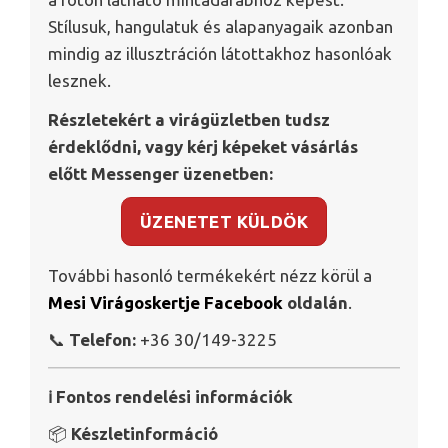
Stílusuk, hangulatuk és alapanyagaik azonban
mindig az illusztráción látottakhoz hasonlóak
lesznek.
Részletekért a virágüzletben tudsz
érdeklődni, vagy kérj képeket vásárlás
előtt Messenger üzenetben:
ÜZENETET KÜLDÖK
További hasonló termékekért nézz körül a
Mesi Virágoskertje Facebook
oldalán
.
📞
Telefon:
+36 30/149-3225
ℹ️ Fontos rendelési információk
📦
Készletinformáció