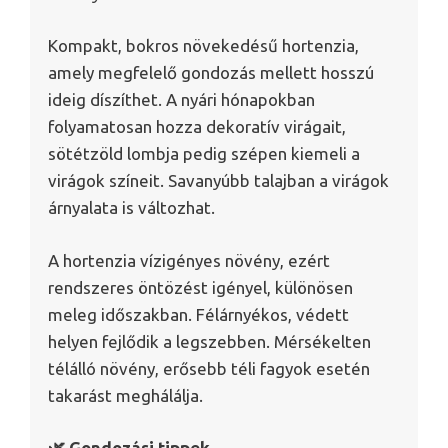
Kompakt, bokros növekedésű hortenzia,
amely megfelelő gondozás mellett hosszú
ideig díszíthet. A nyári hónapokban
folyamatosan hozza dekoratív virágait,
sötétzöld lombja pedig szépen kiemeli a
virágok színeit. Savanyúbb talajban a virágok
árnyalata is változhat.
A hortenzia vízigényes növény, ezért
rendszeres öntözést igényel, különösen
meleg időszakban. Félárnyékos, védett
helyen fejlődik a legszebben. Mérsékelten
télálló növény, erősebb téli fagyok esetén
takarást meghálálja.
🌿 Gondozási tippek