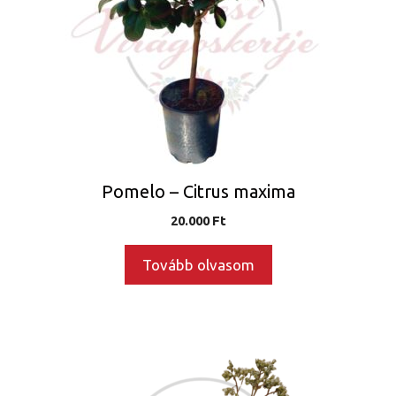
Pomelo – Citrus maxima
20.000
Ft
Tovább olvasom
Ennek
a
terméknek