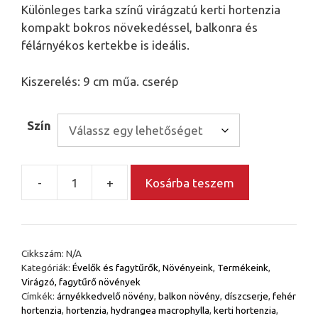
Különleges tarka színű virágzatú kerti hortenzia
kompakt bokros növekedéssel, balkonra és
félárnyékos kertekbe is ideális.
Kiszerelés: 9 cm műa. cserép
Szín
-
+
Kosárba teszem
Kerti
hortenzia
válogatás
9
Cikkszám:
N/A
cm-
Kategóriák:
Évelők és fagytűrők
,
Növényeink
,
Termékeink
,
es
Virágzó, fagytűrő növények
cserépben
Címkék:
árnyékkedvelő növény
,
balkon növény
,
díszcserje
,
fehér
hortenzia
,
hortenzia
,
hydrangea macrophylla
,
kerti hortenzia
,
–