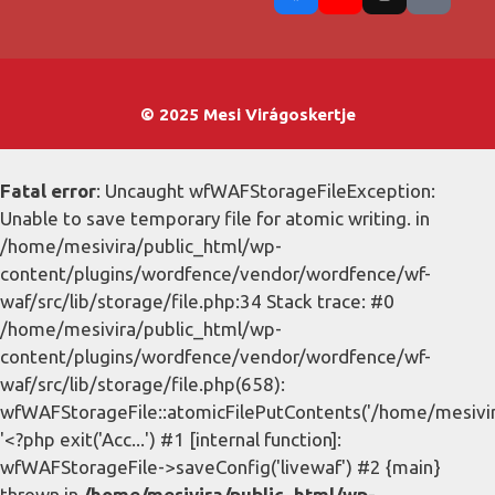
© 2025 Mesi Virágoskertje
Fatal error
: Uncaught wfWAFStorageFileException:
Unable to save temporary file for atomic writing. in
/home/mesivira/public_html/wp-
content/plugins/wordfence/vendor/wordfence/wf-
waf/src/lib/storage/file.php:34 Stack trace: #0
/home/mesivira/public_html/wp-
content/plugins/wordfence/vendor/wordfence/wf-
waf/src/lib/storage/file.php(658):
wfWAFStorageFile::atomicFilePutContents('/home/mesivira/
'<?php exit('Acc...') #1 [internal function]:
wfWAFStorageFile->saveConfig('livewaf') #2 {main}
thrown in
/home/mesivira/public_html/wp-