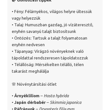
• Fény: Félárnyékos, világos helyre ültessük
vagy helyezzük
• Talaj: Humuszban gazdag, jó vízáteresztő,
enyhén savanyú talajt biztosítsunk
• Öntözés: Tartsuk a talajt folyamatosan
enyhén nedvesen
• Tápanyag: Virágzó növényeknek való
tápoldattal rendszeresen tápoldatozzuk
• Télállóság: Mérsékelten télálló, télen
takarást meghálálja
🌸 Növénytársítási ötlet
•
Árnyékliliom
–
Hosta hybrida
•
Japán dérbabér
–
Skimmia japonica
•
Páfrányok
–
Dryopteris filix-mas