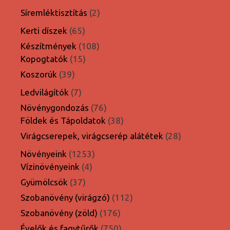
termék
2
Síremléktisztítás
2
termék
65
Kerti díszek
65
termék
108
Készítmények
108
15
termék
Kopogtatók
15
termék
39
Koszorúk
39
termék
7
Ledvilágítók
7
termék
76
Növénygondozás
76
termék
38
Földek és Tápoldatok
38
termék
28
Virágcserepek, virágcserép alátétek
28
termék
1253
Növényeink
1253
4
termék
Vízinövényeink
4
termék
37
Gyümölcsök
37
termék
112
Szobanövény (virágzó)
112
termék
176
Szobanövény (zöld)
176
termék
750
Évelők és fagytűrők
750