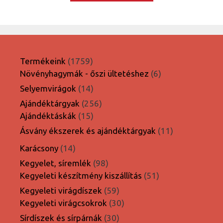
1759
Termékeink
1759
termék
6
Növényhagymák - őszi ültetéshez
6
termék
14
Selyemvirágok
14
termék
256
Ajándéktárgyak
256
15
termék
Ajándéktáskák
15
termék
11
Ásvány ékszerek és ajándéktárgyak
11
termék
14
Karácsony
14
termék
98
Kegyelet, síremlék
98
termék
51
Kegyeleti készítmény kiszállítás
51
termék
59
Kegyeleti virágdíszek
59
termék
30
Kegyeleti virágcsokrok
30
termék
30
Sírdíszek és sírpárnák
30