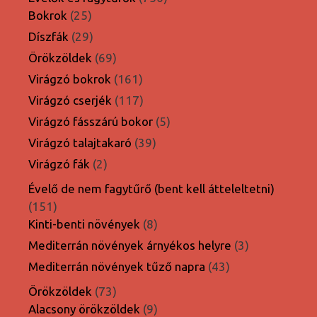
25
termék
Bokrok
25
termék
29
Díszfák
29
termék
69
Örökzöldek
69
termék
161
Virágzó bokrok
161
termék
117
Virágzó cserjék
117
termék
5
Virágzó fásszárú bokor
5
termék
39
Virágzó talajtakaró
39
termék
2
Virágzó fák
2
termék
Évelő de nem fagytűrő (bent kell átteleltetni)
151
151
termék
8
Kinti-benti növények
8
termék
3
Mediterrán növények árnyékos helyre
3
termék
43
Mediterrán növények tűző napra
43
termék
73
Örökzöldek
73
termék
9
Alacsony örökzöldek
9