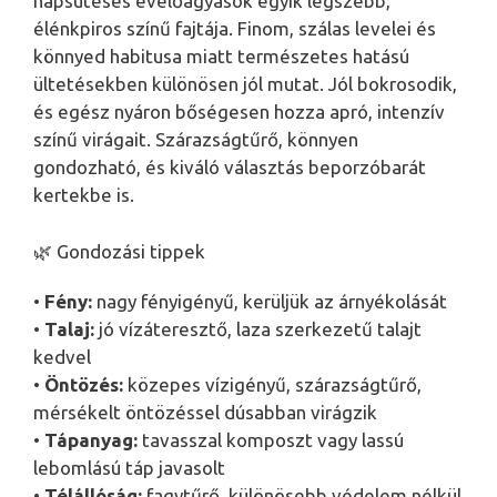
napsütéses évelőágyások egyik legszebb,
élénkpiros színű fajtája. Finom, szálas levelei és
könnyed habitusa miatt természetes hatású
ültetésekben különösen jól mutat. Jól bokrosodik,
és egész nyáron bőségesen hozza apró, intenzív
színű virágait. Szárazságtűrő, könnyen
gondozható, és kiváló választás beporzóbarát
kertekbe is.
🌿 Gondozási tippek
•
Fény:
nagy fényigényű, kerüljük az árnyékolását
•
Talaj:
jó vízáteresztő, laza szerkezetű talajt
kedvel
•
Öntözés:
közepes vízigényű, szárazságtűrő,
mérsékelt öntözéssel dúsabban virágzik
•
Tápanyag:
tavasszal komposzt vagy lassú
lebomlású táp javasolt
•
Télállóság:
fagytűrő, különösebb védelem nélkül