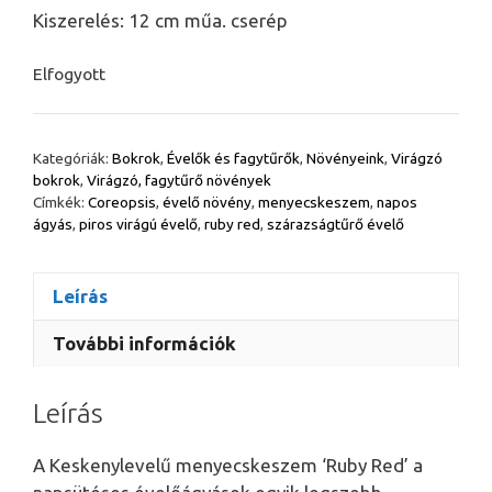
Kiszerelés: 12 cm műa. cserép
Elfogyott
Kategóriák:
Bokrok
,
Évelők és fagytűrők
,
Növényeink
,
Virágzó
bokrok
,
Virágzó, fagytűrő növények
Címkék:
Coreopsis
,
évelő növény
,
menyecskeszem
,
napos
ágyás
,
piros virágú évelő
,
ruby red
,
szárazságtűrő évelő
Leírás
További információk
Leírás
A Keskenylevelű menyecskeszem ‘Ruby Red’ a