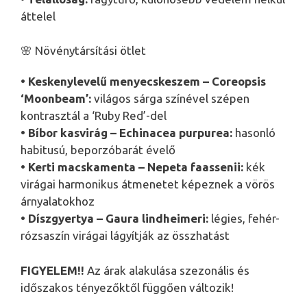
áttelel
🌸 Növénytársítási ötlet
• Keskenylevelű menyecskeszem – Coreopsis
‘Moonbeam’:
világos sárga színével szépen
kontrasztál a ‘Ruby Red’-del
• Bíbor kasvirág – Echinacea purpurea:
hasonló
habitusú, beporzóbarát évelő
• Kerti macskamenta – Nepeta faassenii:
kék
virágai harmonikus átmenetet képeznek a vörös
árnyalatokhoz
• Díszgyertya – Gaura lindheimeri:
légies, fehér-
rózsaszín virágai lágyítják az összhatást
FIGYELEM!!
Az árak alakulása szezonális és
időszakos tényezőktől függően változik!