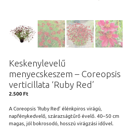
Keskenylevelű
menyecskeszem – Coreopsis
verticillata ‘Ruby Red’
2.500
Ft
A Coreopsis ‘Ruby Red’ élénkpiros virágú,
napfénykedvelő, szárazságtűrő évelő. 40–50 cm
magas, jól bokrosodó, hosszú virágzási idővel.