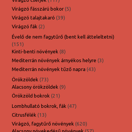
termék
5
Virágzó fásszárú bokor
5
termék
39
Virágzó talajtakaró
39
termék
2
Virágzó fák
2
termék
Évelő de nem fagytűrő (bent kell átteleltetni)
151
151
termék
8
Kinti-benti növények
8
termék
3
Mediterrán növények árnyékos helyre
3
termék
43
Mediterrán növények tűző napra
43
termék
73
Örökzöldek
73
termék
9
Alacsony örökzöldek
9
termék
21
Örökzöld bokrok
21
termék
47
Lombhullató bokrok, fák
47
termék
13
Citrusfélék
13
termék
620
Virágzó, fagytűrő növények
620
termék
57
Alacsony növekedésű növények
57