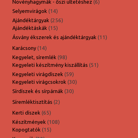
termék
6
Növényhagymák - őszi ültetéshez
6
termék
14
Selyemvirágok
14
termék
256
Ajándéktárgyak
256
15
termék
Ajándéktáskák
15
termék
11
Ásvány ékszerek és ajándéktárgyak
11
termék
14
Karácsony
14
termék
98
Kegyelet, síremlék
98
termék
51
Kegyeleti készítmény kiszállítás
51
termék
59
Kegyeleti virágdíszek
59
termék
30
Kegyeleti virágcsokrok
30
termék
30
Sírdíszek és sírpárnák
30
termék
2
Síremléktisztítás
2
termék
65
Kerti díszek
65
termék
108
Készítmények
108
15
termék
Kopogtatók
15
termék