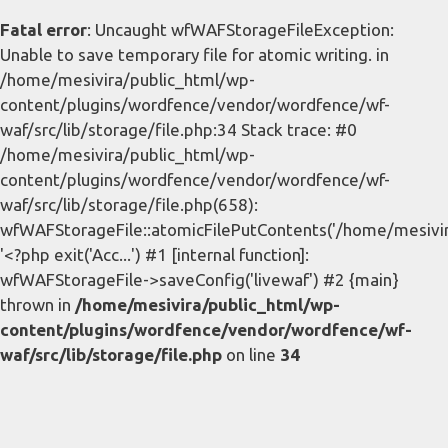
Fatal error
: Uncaught wfWAFStorageFileException:
Unable to save temporary file for atomic writing. in
/home/mesivira/public_html/wp-
content/plugins/wordfence/vendor/wordfence/wf-
waf/src/lib/storage/file.php:34 Stack trace: #0
/home/mesivira/public_html/wp-
content/plugins/wordfence/vendor/wordfence/wf-
waf/src/lib/storage/file.php(658):
wfWAFStorageFile::atomicFilePutContents('/home/mesivira/
'<?php exit('Acc...') #1 [internal function]:
wfWAFStorageFile->saveConfig('livewaf') #2 {main}
thrown in
/home/mesivira/public_html/wp-
content/plugins/wordfence/vendor/wordfence/wf-
waf/src/lib/storage/file.php
on line
34