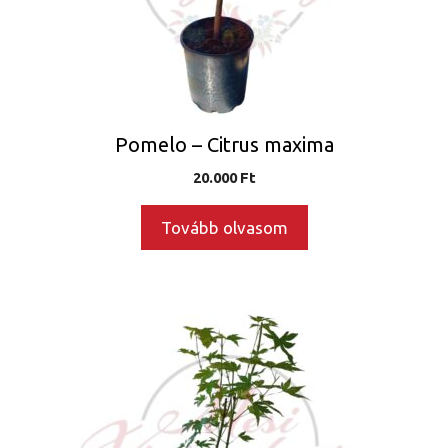
Pomelo – Citrus maxima
20.000
Ft
Tovább olvasom
Ennek
a
terméknek
több
variációja
van.