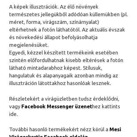
A képek illusztrációk. Az élő növények
természetes jellegükből adódóan küllemükben (pl.
méret, forma, virágszám, színárnyalat)
eltérhetnek a fotón láthatótól. Az aktuális évszak
és növekedési állapot befolyásolhatja
megjelenésüket.
Egyedi, kézzel készített termékeink esetében
szintén előfordulhatnak kisebb eltérések a fotón
látható mintadarabhoz képest. Stílusuk,
hangulatuk és alapanyagaik azonban mindig az
illusztráción látottakhoz hasonlóak lesznek.
Részletekért a virágüzletben tudsz érdeklődni,
vagy
Facebook Messenger üzenet
hez kattints
ide.
További hasonló termékekért nézz körül a
Mesi
Virágoskertje Facebook oldalán
.