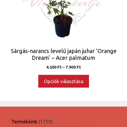
A
változatok
a
termékoldalon
választhatók
ki
Sárgás-narancs levelű japán juhar ‘Orange
Dream’ – Acer palmatum
Ártartomány:
4.500
Ft
–
7.900
Ft
4.500 Ft
-
Opciók választása
7.900 Ft
1759
Termékeink
1759