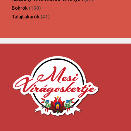
termék
160
Bokrok
160
termék
41
Talajtakarók
41
termék