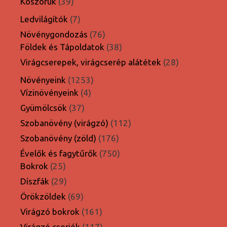
39
Koszorúk
39
termék
7
Ledvilágítók
7
termék
76
Növénygondozás
76
termék
38
Földek és Tápoldatok
38
termék
28
Virágcserepek, virágcserép alátétek
28
termék
1253
Növényeink
1253
4
termék
Vízinövényeink
4
termék
37
Gyümölcsök
37
termék
112
Szobanövény (virágzó)
112
termék
176
Szobanövény (zöld)
176
termék
750
Évelők és fagytűrők
750
25
termék
Bokrok
25
termék
29
Díszfák
29
termék
69
Örökzöldek
69
termék
161
Virágzó bokrok
161
termék
117
Virágzó cserjék
117