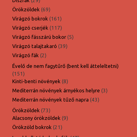
Díszfák
29
termék
69
Örökzöldek
69
termék
161
Virágzó bokrok
161
termék
117
Virágzó cserjék
117
termék
5
Virágzó fásszárú bokor
5
termék
39
Virágzó talajtakaró
39
termék
2
Virágzó fák
2
termék
Évelő de nem fagytűrő (bent kell átteleltetni)
151
151
termék
8
Kinti-benti növények
8
termék
3
Mediterrán növények árnyékos helyre
3
termék
43
Mediterrán növények tűző napra
43
termék
73
Örökzöldek
73
termék
9
Alacsony örökzöldek
9
termék
21
Örökzöld bokrok
21
termék