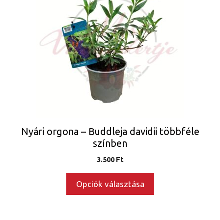
terméknek
több
variációja
van.
A
változatok
a
termékoldalon
választhatók
ki
Nyári orgona – Buddleja davidii többféle
színben
3.500
Ft
Opciók választása