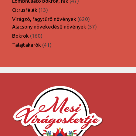
47
Lombhullató bokrok, fák
47
termék
13
Citrusfélék
13
termék
620
Virágzó, fagytűrő növények
620
termék
57
Alacsony növekedésű növények
57
termék
160
Bokrok
160
termék
41
Talajtakarók
41
termék