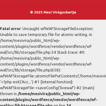
© 2025 Mesi Virágoskertje
Fatal error
: Uncaught wfWAFStorageFileException:
Unable to save temporary file for atomic writing. in
/home/mesivira/public_html/wp-
content/plugins/wordfence/vendor/wordfence/wf-
waf/src/lib/storage/file.php:34 Stack trace: #0
/home/mesivira/public_html/wp-
content/plugins/wordfence/vendor/wordfence/wf-
waf/src/lib/storage/file.php(658):
wfWAFStorageFile::atomicFilePutContents('/home/mesivira/
'<?php exit('Acc...') #1 [internal function]:
wfWAFStorageFile->saveConfig('livewaf') #2 {main}
thrown in
/home/mesivira/public_html/wp-
content/plugins/wordfence/vendor/wordfence/wf-
waf/src/lib/storage/file.php
on line
34