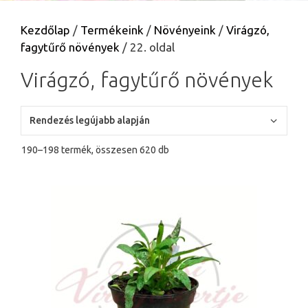
Kezdőlap
/
Termékeink
/
Növényeink
/
Virágzó,
fagytűrő növények
/ 22. oldal
Virágzó, fagytűrő növények
Sorted
190–198 termék, összesen 620 db
by
latest