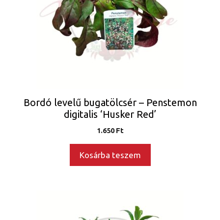
Bordó levelű bugatölcsér – Penstemon
digitalis ‘Husker Red’
1.650
Ft
Kosárba teszem
Ennek
a