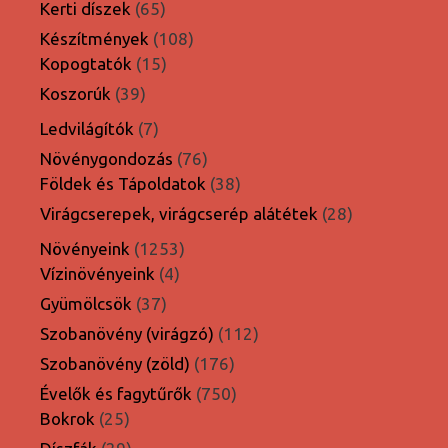
65
Kerti díszek
65
termék
108
Készítmények
108
15
termék
Kopogtatók
15
termék
39
Koszorúk
39
termék
7
Ledvilágítók
7
termék
76
Növénygondozás
76
termék
38
Földek és Tápoldatok
38
termék
28
Virágcserepek, virágcserép alátétek
28
termék
1253
Növényeink
1253
4
termék
Vízinövényeink
4
termék
37
Gyümölcsök
37
termék
112
Szobanövény (virágzó)
112
termék
176
Szobanövény (zöld)
176
termék
750
Évelők és fagytűrők
750
25
termék
Bokrok
25
termék
29