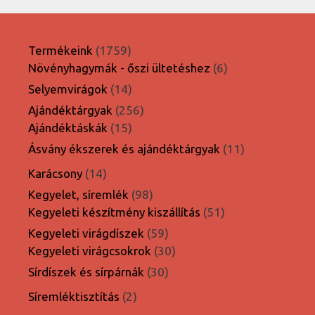
1759
Termékeink
1759
termék
6
Növényhagymák - őszi ültetéshez
6
termék
14
Selyemvirágok
14
termék
256
Ajándéktárgyak
256
15
termék
Ajándéktáskák
15
termék
11
Ásvány ékszerek és ajándéktárgyak
11
termék
14
Karácsony
14
termék
98
Kegyelet, síremlék
98
termék
51
Kegyeleti készítmény kiszállítás
51
termék
59
Kegyeleti virágdíszek
59
termék
30
Kegyeleti virágcsokrok
30
termék
30
Sírdíszek és sírpárnák
30
termék
2
Síremléktisztítás
2
termék