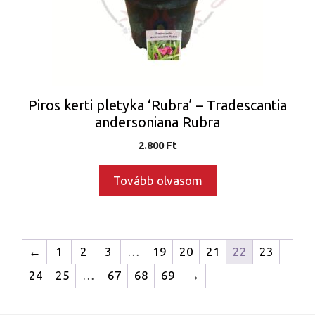
Piros kerti pletyka ‘Rubra’ – Tradescantia
andersoniana Rubra
2.800
Ft
Tovább olvasom
←
1
2
3
…
19
20
21
22
23
24
25
…
67
68
69
→