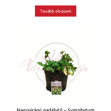
Tovább olvasom
Nagyvirágú nadálytő – Symphytum