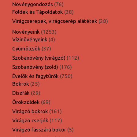
termék
76
Növénygondozás
76
termék
38
Földek és Tápoldatok
38
termék
28
Virágcserepek, virágcserép alátétek
28
termék
1253
Növényeink
1253
4
termék
Vízinövényeink
4
termék
37
Gyümölcsök
37
termék
112
Szobanövény (virágzó)
112
termék
176
Szobanövény (zöld)
176
termék
750
Évelők és fagytűrők
750
25
termék
Bokrok
25
termék
29
Díszfák
29
termék
69
Örökzöldek
69
termék
161
Virágzó bokrok
161
termék
117
Virágzó cserjék
117
termék
5
Virágzó fásszárú bokor
5
termék