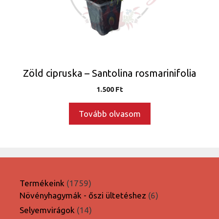
Zöld cipruska – Santolina rosmarinifolia
1.500
Ft
Tovább olvasom
1759
Termékeink
1759
termék
6
Növényhagymák - őszi ültetéshez
6
termék
14
Selyemvirágok
14