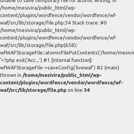
Unable to save temporary file for atomic writing. in
/home/mesivira/public_html/wp-
content/plugins/wordfence/vendor/wordfence/wf-
waf/src/lib/storage/file.php:34 Stack trace: #0
/home/mesivira/public_html/wp-
content/plugins/wordfence/vendor/wordfence/wf-
waf/src/lib/storage/file.php(658):
wfWAFStorageFile::atomicFilePutContents('/home/mesivira/
'<?php exit('Acc...') #1 [internal function]:
wfWAFStorageFile->saveConfig('livewaf') #2 {main}
thrown in
/home/mesivira/public_html/wp-
content/plugins/wordfence/vendor/wordfence/wf-
waf/src/lib/storage/file.php
on line
34