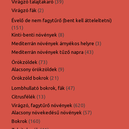
39
Virágzó talajtakaró
39
termék
2
Virágzó fák
2
termék
Évelő de nem fagytűrő (bent kell átteleltetni)
151
151
termék
8
Kinti-benti növények
8
termék
3
Mediterrán növények árnyékos helyre
3
termék
43
Mediterrán növények tűző napra
43
termék
73
Örökzöldek
73
termék
9
Alacsony örökzöldek
9
termék
21
Örökzöld bokrok
21
termék
47
Lombhullató bokrok, fák
47
termék
13
Citrusfélék
13
termék
620
Virágzó, fagytűrő növények
620
termék
57
Alacsony növekedésű növények
57
termék
160
Bokrok
160
termék