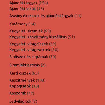
termék
256
Ajándéktárgyak
256
15
termék
Ajándéktáskák
15
termék
11
Ásvány ékszerek és ajándéktárgyak
11
termék
14
Karácsony
14
termék
98
Kegyelet, síremlék
98
termék
51
Kegyeleti készítmény kiszállítás
51
termék
59
Kegyeleti virágdíszek
59
termék
30
Kegyeleti virágcsokrok
30
termék
30
Sírdíszek és sírpárnák
30
termék
2
Síremléktisztítás
2
termék
65
Kerti díszek
65
termék
108
Készítmények
108
15
termék
Kopogtatók
15
termék
39
Koszorúk
39
termék
7
Ledvilágítók
7