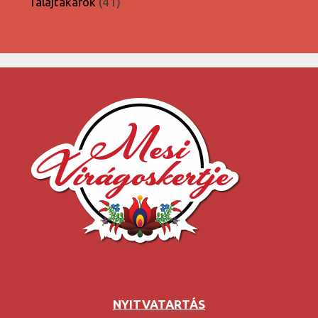
41
Talajtakarók
41
termék
NYITVATARTÁS