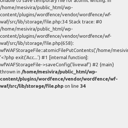
Unable to save temporary file for atomic writing. in
/home/mesivira/public_html/wp-
content/plugins/wordfence/vendor/wordfence/wf-
waf/src/lib/storage/file.php:34 Stack trace: #0
/home/mesivira/public_html/wp-
content/plugins/wordfence/vendor/wordfence/wf-
waf/src/lib/storage/file.php(658):
wfWAFStorageFile::atomicFilePutContents('/home/mesivira/
'<?php exit('Acc...') #1 [internal function]:
wfWAFStorageFile->saveConfig('livewaf') #2 {main}
thrown in
/home/mesivira/public_html/wp-
content/plugins/wordfence/vendor/wordfence/wf-
waf/src/lib/storage/file.php
on line
34