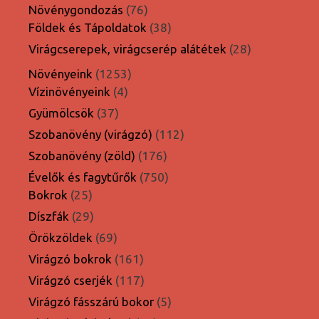
termék
76
Növénygondozás
76
termék
38
Földek és Tápoldatok
38
termék
28
Virágcserepek, virágcserép alátétek
28
termék
1253
Növényeink
1253
4
termék
Vízinövényeink
4
termék
37
Gyümölcsök
37
termék
112
Szobanövény (virágzó)
112
termék
176
Szobanövény (zöld)
176
termék
750
Évelők és fagytűrők
750
25
termék
Bokrok
25
termék
29
Díszfák
29
termék
69
Örökzöldek
69
termék
161
Virágzó bokrok
161
termék
117
Virágzó cserjék
117
termék
5
Virágzó fásszárú bokor
5
termék