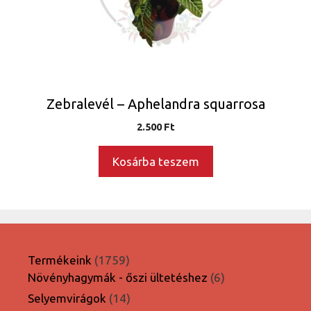
Zebralevél – Aphelandra squarrosa
2.500
Ft
Kosárba teszem
1759
Termékeink
1759
termék
6
Növényhagymák - őszi ültetéshez
6
termék
14
Selyemvirágok
14