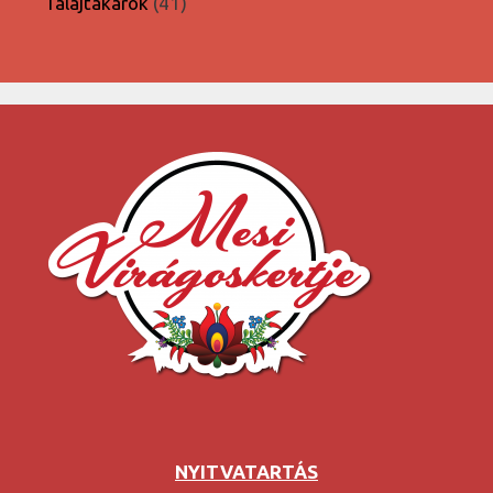
41
Talajtakarók
41
termék
NYITVATARTÁS