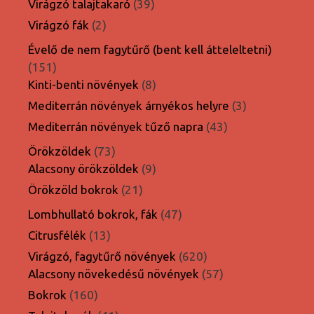
39
Virágzó talajtakaró
39
termék
2
Virágzó fák
2
termék
Évelő de nem fagytűrő (bent kell átteleltetni)
151
151
termék
8
Kinti-benti növények
8
termék
3
Mediterrán növények árnyékos helyre
3
termék
43
Mediterrán növények tűző napra
43
termék
73
Örökzöldek
73
termék
9
Alacsony örökzöldek
9
termék
21
Örökzöld bokrok
21
termék
47
Lombhullató bokrok, fák
47
termék
13
Citrusfélék
13
termék
620
Virágzó, fagytűrő növények
620
termék
57
Alacsony növekedésű növények
57
termék
160
Bokrok
160
termék