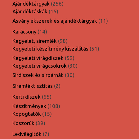
termék
256
Ajándéktárgyak
256
15
termék
Ajándéktáskák
15
termék
11
Ásvány ékszerek és ajándéktárgyak
11
termék
14
Karácsony
14
termék
98
Kegyelet, síremlék
98
termék
51
Kegyeleti készítmény kiszállítás
51
termék
59
Kegyeleti virágdíszek
59
termék
30
Kegyeleti virágcsokrok
30
termék
30
Sírdíszek és sírpárnák
30
termék
2
Síremléktisztítás
2
termék
65
Kerti díszek
65
termék
108
Készítmények
108
15
termék
Kopogtatók
15
termék
39
Koszorúk
39
termék
7
Ledvilágítók
7