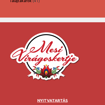
41
Talajtakarók
41
termék
NYITVATARTÁS