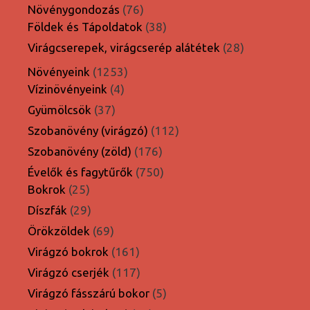
termék
76
Növénygondozás
76
termék
38
Földek és Tápoldatok
38
termék
28
Virágcserepek, virágcserép alátétek
28
termék
1253
Növényeink
1253
4
termék
Vízinövényeink
4
termék
37
Gyümölcsök
37
termék
112
Szobanövény (virágzó)
112
termék
176
Szobanövény (zöld)
176
termék
750
Évelők és fagytűrők
750
25
termék
Bokrok
25
termék
29
Díszfák
29
termék
69
Örökzöldek
69
termék
161
Virágzó bokrok
161
termék
117
Virágzó cserjék
117
termék
5
Virágzó fásszárú bokor
5
termék