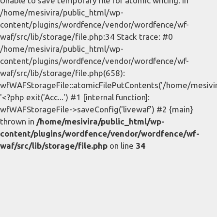
Unable to save temporary file for atomic writing. in
/home/mesivira/public_html/wp-
content/plugins/wordfence/vendor/wordfence/wf-
waf/src/lib/storage/file.php:34 Stack trace: #0
/home/mesivira/public_html/wp-
content/plugins/wordfence/vendor/wordfence/wf-
waf/src/lib/storage/file.php(658):
wfWAFStorageFile::atomicFilePutContents('/home/mesivira/
'<?php exit('Acc...') #1 [internal function]:
wfWAFStorageFile->saveConfig('livewaf') #2 {main}
thrown in
/home/mesivira/public_html/wp-
content/plugins/wordfence/vendor/wordfence/wf-
waf/src/lib/storage/file.php
on line
34