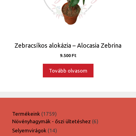
Zebracsíkos alokázia – Alocasia Zebrina
9.500
Ft
Tovább olvasom
1759
Termékeink
1759
termék
6
Növényhagymák - őszi ültetéshez
6
termék
14
Selyemvirágok
14