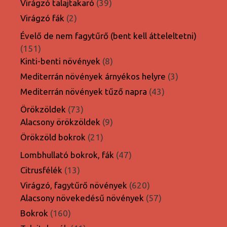
39
Virágzó talajtakaró
39
termék
2
Virágzó fák
2
termék
Évelő de nem fagytűrő (bent kell átteleltetni)
151
151
termék
8
Kinti-benti növények
8
termék
3
Mediterrán növények árnyékos helyre
3
termék
43
Mediterrán növények tűző napra
43
termék
73
Örökzöldek
73
termék
9
Alacsony örökzöldek
9
termék
21
Örökzöld bokrok
21
termék
47
Lombhullató bokrok, fák
47
termék
13
Citrusfélék
13
termék
620
Virágzó, fagytűrő növények
620
termék
57
Alacsony növekedésű növények
57
termék
160
Bokrok
160
termék