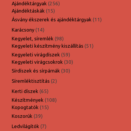
termék
256
Ajándéktárgyak
256
15
termék
Ajándéktáskák
15
termék
11
Ásvány ékszerek és ajándéktárgyak
11
termék
14
Karácsony
14
termék
98
Kegyelet, síremlék
98
termék
51
Kegyeleti készítmény kiszállítás
51
termék
59
Kegyeleti virágdíszek
59
termék
30
Kegyeleti virágcsokrok
30
termék
30
Sírdíszek és sírpárnák
30
termék
2
Síremléktisztítás
2
termék
65
Kerti díszek
65
termék
108
Készítmények
108
15
termék
Kopogtatók
15
termék
39
Koszorúk
39
termék
7
Ledvilágítók
7