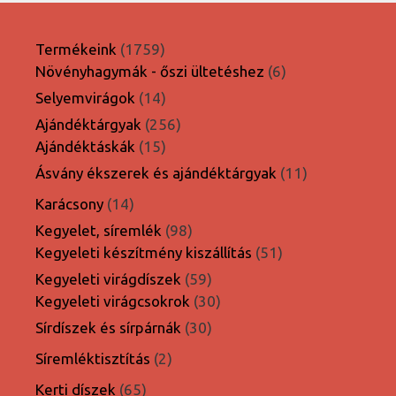
1759
Termékeink
1759
termék
6
Növényhagymák - őszi ültetéshez
6
termék
14
Selyemvirágok
14
termék
256
Ajándéktárgyak
256
15
termék
Ajándéktáskák
15
termék
11
Ásvány ékszerek és ajándéktárgyak
11
termék
14
Karácsony
14
termék
98
Kegyelet, síremlék
98
termék
51
Kegyeleti készítmény kiszállítás
51
termék
59
Kegyeleti virágdíszek
59
termék
30
Kegyeleti virágcsokrok
30
termék
30
Sírdíszek és sírpárnák
30
termék
2
Síremléktisztítás
2
termék
65
Kerti díszek
65