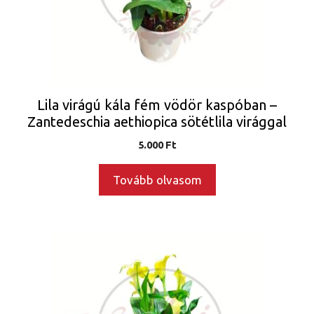
Lila virágú kála fém vödör kaspóban –
Zantedeschia aethiopica sötétlila virággal
5.000
Ft
Tovább olvasom