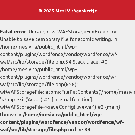
© 2025 Mesi Virágoskertje
Fatal error
: Uncaught wfWAFStorageFileException:
Unable to save temporary file for atomic writing. in
/home/mesivira/public_html/wp-
content/plugins/wordfence/vendor/wordfence/wf-
waf/src/lib/storage/file.php:34 Stack trace: #0
/home/mesivira/public_html/wp-
content/plugins/wordfence/vendor/wordfence/wf-
waf/src/lib/storage/file.php(658):
wfWAFStorageFile::atomicFilePutContents('/home/mesivira/
'<?php exit('Acc...') #1 [internal function]:
wfWAFStorageFile->saveConfig('livewaf') #2 {main}
thrown in
/home/mesivira/public_html/wp-
content/plugins/wordfence/vendor/wordfence/wf-
waf/src/lib/storage/file.php
on line
34