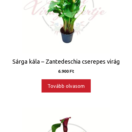
Sárga kála – Zantedeschia cserepes virág
6.900
Ft
Tovább olvasom
Ennek
a
terméknek