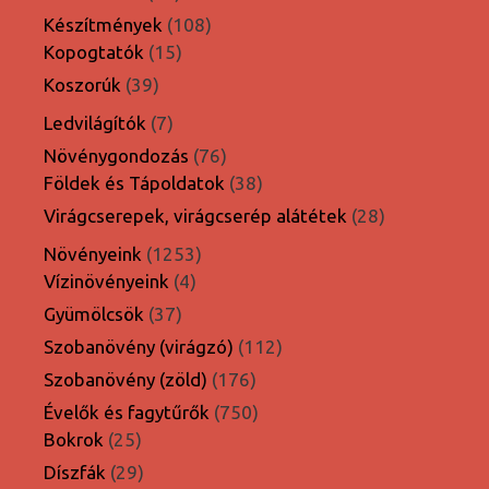
termék
108
Készítmények
108
15
termék
Kopogtatók
15
termék
39
Koszorúk
39
termék
7
Ledvilágítók
7
termék
76
Növénygondozás
76
termék
38
Földek és Tápoldatok
38
termék
28
Virágcserepek, virágcserép alátétek
28
termék
1253
Növényeink
1253
4
termék
Vízinövényeink
4
termék
37
Gyümölcsök
37
termék
112
Szobanövény (virágzó)
112
termék
176
Szobanövény (zöld)
176
termék
750
Évelők és fagytűrők
750
25
termék
Bokrok
25
termék
29
Díszfák
29