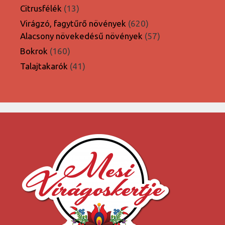
termék
13
Citrusfélék
13
termék
620
Virágzó, fagytűrő növények
620
termék
57
Alacsony növekedésű növények
57
termék
160
Bokrok
160
termék
41
Talajtakarók
41
termék