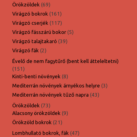
termék
69
Örökzöldek
69
termék
161
Virágzó bokrok
161
termék
117
Virágzó cserjék
117
termék
5
Virágzó fásszárú bokor
5
termék
39
Virágzó talajtakaró
39
termék
2
Virágzó fák
2
termék
Évelő de nem fagytűrő (bent kell átteleltetni)
151
151
termék
8
Kinti-benti növények
8
termék
3
Mediterrán növények árnyékos helyre
3
termék
43
Mediterrán növények tűző napra
43
termék
73
Örökzöldek
73
termék
9
Alacsony örökzöldek
9
termék
21
Örökzöld bokrok
21
termék
47
Lombhullató bokrok, fák
47