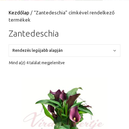
Kezdőlap
/ “Zantedeschia” címkével rendelkező
termékek
Zantedeschia
Sorted
Mind a(z) 4 találat megjelenítve
by
latest