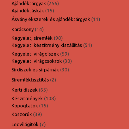
termék
256
Ajándéktárgyak
256
15
termék
Ajándéktáskák
15
termék
11
Ásvány ékszerek és ajándéktárgyak
11
termék
14
Karácsony
14
termék
98
Kegyelet, síremlék
98
termék
51
Kegyeleti készítmény kiszállítás
51
termék
59
Kegyeleti virágdíszek
59
termék
30
Kegyeleti virágcsokrok
30
termék
30
Sírdíszek és sírpárnák
30
termék
2
Síremléktisztítás
2
termék
65
Kerti díszek
65
termék
108
Készítmények
108
15
termék
Kopogtatók
15
termék
39
Koszorúk
39
termék
7
Ledvilágítók
7