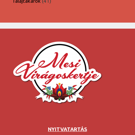
41
Talajtakarók
41
termék
NYITVATARTÁS