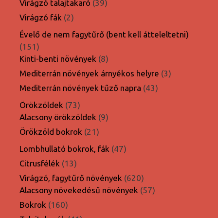
39
Virágzó talajtakaró
39
termék
2
Virágzó fák
2
termék
Évelő de nem fagytűrő (bent kell átteleltetni)
151
151
termék
8
Kinti-benti növények
8
termék
3
Mediterrán növények árnyékos helyre
3
termék
43
Mediterrán növények tűző napra
43
termék
73
Örökzöldek
73
termék
9
Alacsony örökzöldek
9
termék
21
Örökzöld bokrok
21
termék
47
Lombhullató bokrok, fák
47
termék
13
Citrusfélék
13
termék
620
Virágzó, fagytűrő növények
620
termék
57
Alacsony növekedésű növények
57
termék
160
Bokrok
160
termék