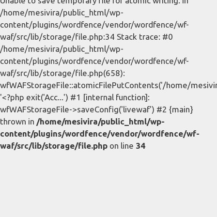
Unable to save temporary file for atomic writing. in
/home/mesivira/public_html/wp-
content/plugins/wordfence/vendor/wordfence/wf-
waf/src/lib/storage/file.php:34 Stack trace: #0
/home/mesivira/public_html/wp-
content/plugins/wordfence/vendor/wordfence/wf-
waf/src/lib/storage/file.php(658):
wfWAFStorageFile::atomicFilePutContents('/home/mesivira/
'<?php exit('Acc...') #1 [internal function]:
wfWAFStorageFile->saveConfig('livewaf') #2 {main}
thrown in
/home/mesivira/public_html/wp-
content/plugins/wordfence/vendor/wordfence/wf-
waf/src/lib/storage/file.php
on line
34