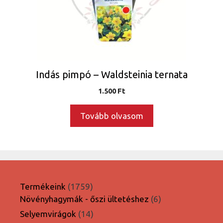
Indás pimpó – Waldsteinia ternata
1.500
Ft
Tovább olvasom
1759
Termékeink
1759
termék
6
Növényhagymák - őszi ültetéshez
6
termék
14
Selyemvirágok
14