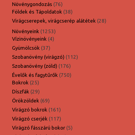
termék
76
Növénygondozás
76
termék
38
Földek és Tápoldatok
38
termék
28
Virágcserepek, virágcserép alátétek
28
termék
1253
Növényeink
1253
4
termék
Vízinövényeink
4
termék
37
Gyümölcsök
37
termék
112
Szobanövény (virágzó)
112
termék
176
Szobanövény (zöld)
176
termék
750
Évelők és fagytűrők
750
25
termék
Bokrok
25
termék
29
Díszfák
29
termék
69
Örökzöldek
69
termék
161
Virágzó bokrok
161
termék
117
Virágzó cserjék
117
termék
5
Virágzó fásszárú bokor
5
termék