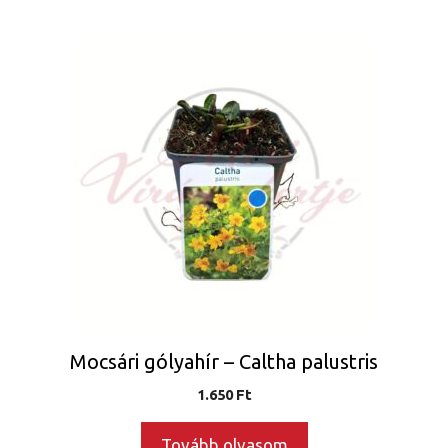
Mocsári gólyahír – Caltha palustris
1.650
Ft
Tovább olvasom