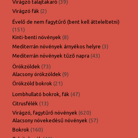
39
Virágzó talajtakaró
39
termék
2
Virágzó fák
2
termék
Évelő de nem fagytűrő (bent kell átteleltetni)
151
151
termék
8
Kinti-benti növények
8
termék
3
Mediterrán növények árnyékos helyre
3
termék
43
Mediterrán növények tűző napra
43
termék
73
Örökzöldek
73
termék
9
Alacsony örökzöldek
9
termék
21
Örökzöld bokrok
21
termék
47
Lombhullató bokrok, fák
47
termék
13
Citrusfélék
13
termék
620
Virágzó, fagytűrő növények
620
termék
57
Alacsony növekedésű növények
57
termék
160
Bokrok
160
termék