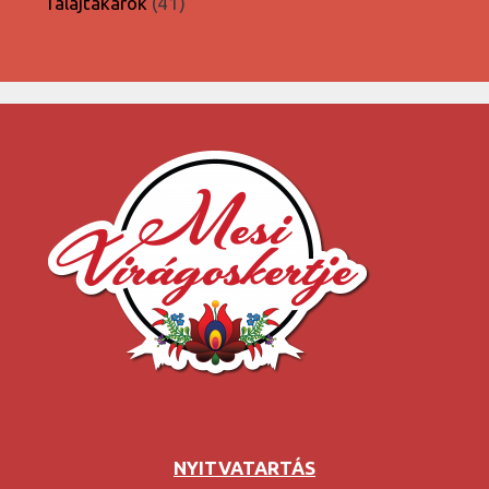
41
Talajtakarók
41
termék
NYITVATARTÁS