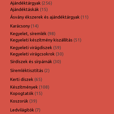
termék
256
Ajándéktárgyak
256
15
termék
Ajándéktáskák
15
termék
11
Ásvány ékszerek és ajándéktárgyak
11
termék
14
Karácsony
14
termék
98
Kegyelet, síremlék
98
termék
51
Kegyeleti készítmény kiszállítás
51
termék
59
Kegyeleti virágdíszek
59
termék
30
Kegyeleti virágcsokrok
30
termék
30
Sírdíszek és sírpárnák
30
termék
2
Síremléktisztítás
2
termék
65
Kerti díszek
65
termék
108
Készítmények
108
15
termék
Kopogtatók
15
termék
39
Koszorúk
39
termék
7
Ledvilágítók
7