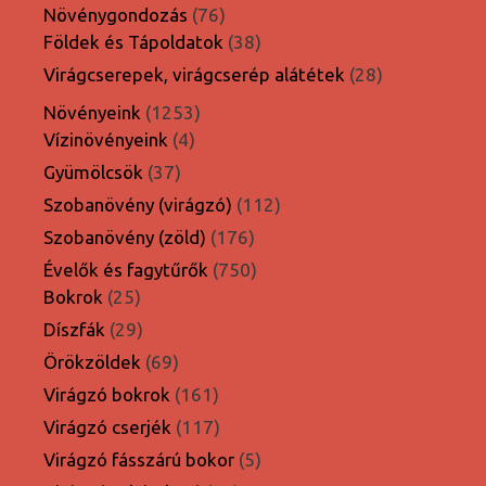
termék
76
Növénygondozás
76
termék
38
Földek és Tápoldatok
38
termék
28
Virágcserepek, virágcserép alátétek
28
termék
1253
Növényeink
1253
4
termék
Vízinövényeink
4
termék
37
Gyümölcsök
37
termék
112
Szobanövény (virágzó)
112
termék
176
Szobanövény (zöld)
176
termék
750
Évelők és fagytűrők
750
25
termék
Bokrok
25
termék
29
Díszfák
29
termék
69
Örökzöldek
69
termék
161
Virágzó bokrok
161
termék
117
Virágzó cserjék
117
termék
5
Virágzó fásszárú bokor
5
termék