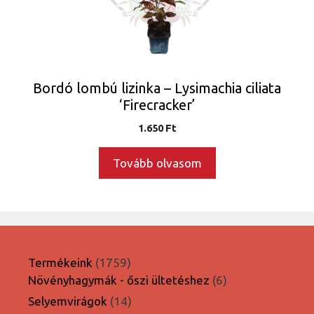
Bordó lombú lizinka – Lysimachia ciliata
‘Firecracker’
1.650
Ft
Tovább olvasom
1759
Termékeink
1759
termék
6
Növényhagymák - őszi ültetéshez
6
termék
14
Selyemvirágok
14