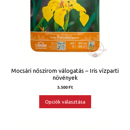
több
variációja
van.
A
változatok
a
termékoldalon
választhatók
ki
Mocsári nőszirom válogatás – Iris vízparti
növények
5.500
Ft
Opciók választása
Ennek