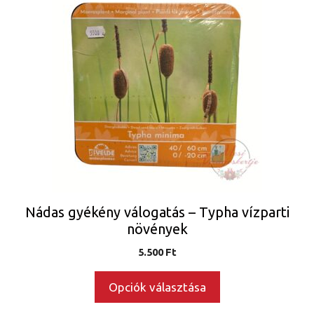
a
terméknek
több
variációja
van.
A
változatok
a
termékoldalon
választhatók
ki
Nádas gyékény válogatás – Typha vízparti
növények
5.500
Ft
Opciók választása