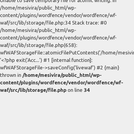
Unable to save temporary file for atomic writing. in
/home/mesivira/public_html/wp-
content/plugins/wordfence/vendor/wordfence/wf-
waf/src/lib/storage/file.php:34 Stack trace: #0
/home/mesivira/public_html/wp-
content/plugins/wordfence/vendor/wordfence/wf-
waf/src/lib/storage/file.php(658):
wfWAFStorageFile::atomicFilePutContents('/home/mesivira/
'<?php exit('Acc...') #1 [internal function]:
wfWAFStorageFile->saveConfig('livewaf') #2 {main}
thrown in
/home/mesivira/public_html/wp-
content/plugins/wordfence/vendor/wordfence/wf-
waf/src/lib/storage/file.php
on line
34