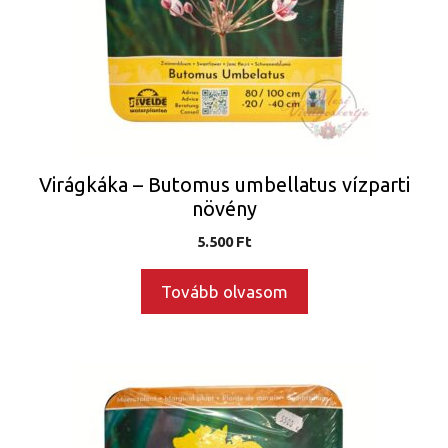
Virágkáka – Butomus umbellatus vízparti
növény
5.500
Ft
Tovább olvasom
Ennek
a
terméknek