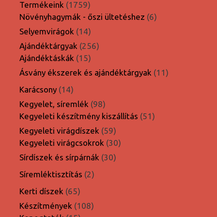
1759
Termékeink
1759
termék
6
Növényhagymák - őszi ültetéshez
6
termék
14
Selyemvirágok
14
termék
256
Ajándéktárgyak
256
15
termék
Ajándéktáskák
15
termék
11
Ásvány ékszerek és ajándéktárgyak
11
termék
14
Karácsony
14
termék
98
Kegyelet, síremlék
98
termék
51
Kegyeleti készítmény kiszállítás
51
termék
59
Kegyeleti virágdíszek
59
termék
30
Kegyeleti virágcsokrok
30
termék
30
Sírdíszek és sírpárnák
30
termék
2
Síremléktisztítás
2
termék
65
Kerti díszek
65
termék
108
Készítmények
108