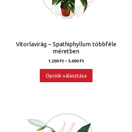
változatok
a
termékoldalon
választhatók
ki
Vitorlavirág – Spathiphyllum többféle
méretben
Ártartomány:
1.200
Ft
–
5.000
Ft
1.200 Ft
-
Opciók választása
5.000 Ft