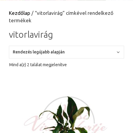
Kezdőlap
/ “vitorlavirág” címkével rendelkező
termékek
vitorlavirág
Sorted
Mind a(z) 2 találat megjelenítve
by
latest
Ennek
a
terméknek
több
variációja
van.
A