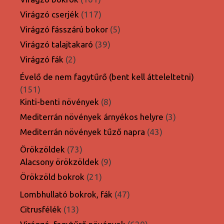
termék
117
Virágzó cserjék
117
termék
5
Virágzó fásszárú bokor
5
termék
39
Virágzó talajtakaró
39
termék
2
Virágzó fák
2
termék
Évelő de nem fagytűrő (bent kell átteleltetni)
151
151
termék
8
Kinti-benti növények
8
termék
3
Mediterrán növények árnyékos helyre
3
termék
43
Mediterrán növények tűző napra
43
termék
73
Örökzöldek
73
termék
9
Alacsony örökzöldek
9
termék
21
Örökzöld bokrok
21
termék
47
Lombhullató bokrok, fák
47
termék
13
Citrusfélék
13
termék
620