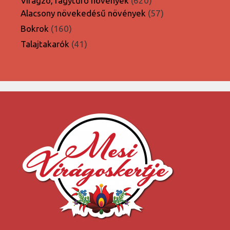
Virágzó, fagytűrő növények
620
termék
57
Alacsony növekedésű növények
57
termék
160
Bokrok
160
termék
41
Talajtakarók
41
termék