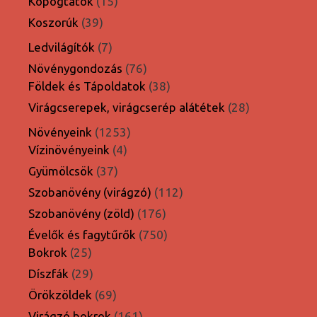
15
termék
Kopogtatók
15
termék
39
Koszorúk
39
termék
7
Ledvilágítók
7
termék
76
Növénygondozás
76
termék
38
Földek és Tápoldatok
38
termék
28
Virágcserepek, virágcserép alátétek
28
termék
1253
Növényeink
1253
4
termék
Vízinövényeink
4
termék
37
Gyümölcsök
37
termék
112
Szobanövény (virágzó)
112
termék
176
Szobanövény (zöld)
176
termék
750
Évelők és fagytűrők
750
25
termék
Bokrok
25
termék
29
Díszfák
29
termék
69
Örökzöldek
69
termék
161
Virágzó bokrok
161