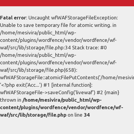
Fatal error
: Uncaught wfWAFStorageFileException:
Unable to save temporary file for atomic writing. in
/home/mesivira/public_html/wp-
content/plugins/wordfence/vendor/wordfence/wf-
waf/src/lib/storage/file.php:34 Stack trace: #0
/home/mesivira/public_html/wp-
content/plugins/wordfence/vendor/wordfence/wf-
waf/src/lib/storage/file.php(658):
wfWAFStorageFile::atomicFilePutContents('/home/mesivira/
'<?php exit('Acc...') #1 [internal function]:
wfWAFStorageFile->saveConfig('livewaf') #2 {main}
thrown in
/home/mesivira/public_html/wp-
content/plugins/wordfence/vendor/wordfence/wf-
waf/src/lib/storage/file.php
on line
34