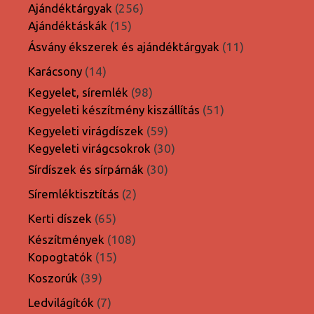
termék
256
Ajándéktárgyak
256
15
termék
Ajándéktáskák
15
termék
11
Ásvány ékszerek és ajándéktárgyak
11
termék
14
Karácsony
14
termék
98
Kegyelet, síremlék
98
termék
51
Kegyeleti készítmény kiszállítás
51
termék
59
Kegyeleti virágdíszek
59
termék
30
Kegyeleti virágcsokrok
30
termék
30
Sírdíszek és sírpárnák
30
termék
2
Síremléktisztítás
2
termék
65
Kerti díszek
65
termék
108
Készítmények
108
15
termék
Kopogtatók
15
termék
39
Koszorúk
39
termék
7
Ledvilágítók
7