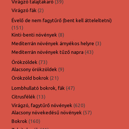
39
Virágzó talajtakaró
39
termék
2
Virágzó fák
2
termék
Évelő de nem fagytűrő (bent kell átteleltetni)
151
151
termék
8
Kinti-benti növények
8
termék
3
Mediterrán növények árnyékos helyre
3
termék
43
Mediterrán növények tűző napra
43
termék
73
Örökzöldek
73
termék
9
Alacsony örökzöldek
9
termék
21
Örökzöld bokrok
21
termék
47
Lombhullató bokrok, fák
47
termék
13
Citrusfélék
13
termék
620
Virágzó, fagytűrő növények
620
termék
57
Alacsony növekedésű növények
57
termék
160
Bokrok
160
termék