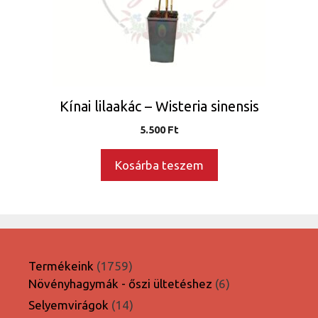
Kínai lilaakác – Wisteria sinensis
5.500
Ft
Kosárba teszem
1759
Termékeink
1759
termék
6
Növényhagymák - őszi ültetéshez
6
termék
14
Selyemvirágok
14