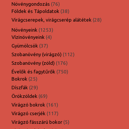
termék
76
Növénygondozás
76
termék
38
Földek és Tápoldatok
38
termék
28
Virágcserepek, virágcserép alátétek
28
termék
1253
Növényeink
1253
4
termék
Vízinövényeink
4
termék
37
Gyümölcsök
37
termék
112
Szobanövény (virágzó)
112
termék
176
Szobanövény (zöld)
176
termék
750
Évelők és fagytűrők
750
25
termék
Bokrok
25
termék
29
Díszfák
29
termék
69
Örökzöldek
69
termék
161
Virágzó bokrok
161
termék
117
Virágzó cserjék
117
termék
5
Virágzó fásszárú bokor
5
termék