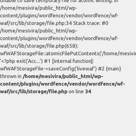
Unable to save temporary file for atomic writing. in
/home/mesivira/public_html/wp-
content/plugins/wordfence/vendor/wordfence/wf-
waf/src/lib/storage/file.php:34 Stack trace: #0
/home/mesivira/public_html/wp-
content/plugins/wordfence/vendor/wordfence/wf-
waf/src/lib/storage/file.php(658):
wfWAFStorageFile::atomicFilePutContents('/home/mesivira/
'<?php exit('Acc...') #1 [internal function]:
wfWAFStorageFile->saveConfig('livewaf') #2 {main}
thrown in
/home/mesivira/public_html/wp-
content/plugins/wordfence/vendor/wordfence/wf-
waf/src/lib/storage/file.php
on line
34