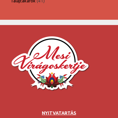
41
Talajtakarók
41
termék
NYITVATARTÁS