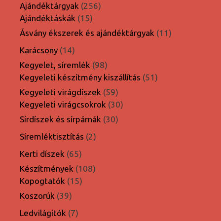
termék
256
Ajándéktárgyak
256
15
termék
Ajándéktáskák
15
termék
11
Ásvány ékszerek és ajándéktárgyak
11
termék
14
Karácsony
14
termék
98
Kegyelet, síremlék
98
termék
51
Kegyeleti készítmény kiszállítás
51
termék
59
Kegyeleti virágdíszek
59
termék
30
Kegyeleti virágcsokrok
30
termék
30
Sírdíszek és sírpárnák
30
termék
2
Síremléktisztítás
2
termék
65
Kerti díszek
65
termék
108
Készítmények
108
15
termék
Kopogtatók
15
termék
39
Koszorúk
39
termék
7
Ledvilágítók
7