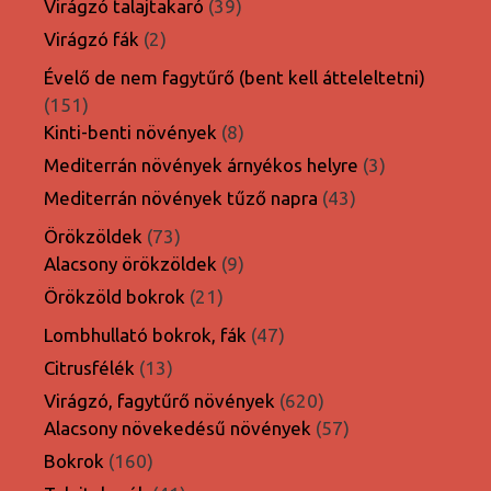
39
Virágzó talajtakaró
39
termék
2
Virágzó fák
2
termék
Évelő de nem fagytűrő (bent kell átteleltetni)
151
151
termék
8
Kinti-benti növények
8
termék
3
Mediterrán növények árnyékos helyre
3
termék
43
Mediterrán növények tűző napra
43
termék
73
Örökzöldek
73
termék
9
Alacsony örökzöldek
9
termék
21
Örökzöld bokrok
21
termék
47
Lombhullató bokrok, fák
47
termék
13
Citrusfélék
13
termék
620
Virágzó, fagytűrő növények
620
termék
57
Alacsony növekedésű növények
57
termék
160
Bokrok
160
termék