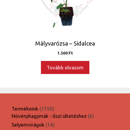
Mályvarózsa – Sidalcea
1.500
Ft
Tovább olvasom
1759
Termékeink
1759
termék
6
Növényhagymák - őszi ültetéshez
6
termék
14
Selyemvirágok
14