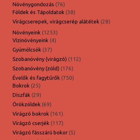
termék
76
Növénygondozás
76
termék
38
Földek és Tápoldatok
38
termék
28
Virágcserepek, virágcserép alátétek
28
termék
1253
Növényeink
1253
4
termék
Vízinövényeink
4
termék
37
Gyümölcsök
37
termék
112
Szobanövény (virágzó)
112
termék
176
Szobanövény (zöld)
176
termék
750
Évelők és fagytűrők
750
25
termék
Bokrok
25
termék
29
Díszfák
29
termék
69
Örökzöldek
69
termék
161
Virágzó bokrok
161
termék
117
Virágzó cserjék
117
termék
5
Virágzó fásszárú bokor
5
termék