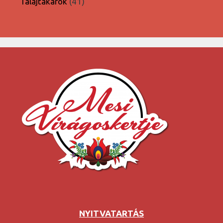
41
Talajtakarók
41
termék
NYITVATARTÁS