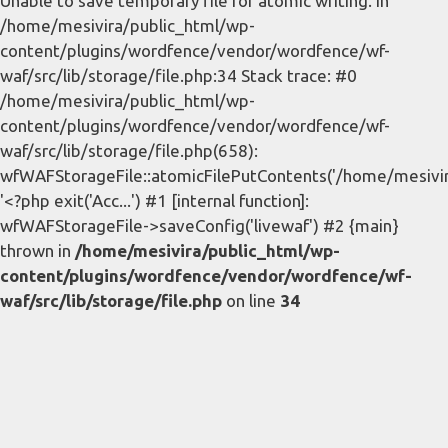
Unable to save temporary file for atomic writing. in
/home/mesivira/public_html/wp-
content/plugins/wordfence/vendor/wordfence/wf-
waf/src/lib/storage/file.php:34 Stack trace: #0
/home/mesivira/public_html/wp-
content/plugins/wordfence/vendor/wordfence/wf-
waf/src/lib/storage/file.php(658):
wfWAFStorageFile::atomicFilePutContents('/home/mesivira/
'<?php exit('Acc...') #1 [internal function]:
wfWAFStorageFile->saveConfig('livewaf') #2 {main}
thrown in
/home/mesivira/public_html/wp-
content/plugins/wordfence/vendor/wordfence/wf-
waf/src/lib/storage/file.php
on line
34