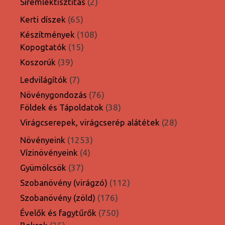
2
Síremléktisztítás
2
termék
65
Kerti díszek
65
termék
108
Készítmények
108
15
termék
Kopogtatók
15
termék
39
Koszorúk
39
termék
7
Ledvilágítók
7
termék
76
Növénygondozás
76
termék
38
Földek és Tápoldatok
38
termék
28
Virágcserepek, virágcserép alátétek
28
termék
1253
Növényeink
1253
4
termék
Vízinövényeink
4
termék
37
Gyümölcsök
37
termék
112
Szobanövény (virágzó)
112
termék
176
Szobanövény (zöld)
176
termék
750
Évelők és fagytűrők
750
25
termék