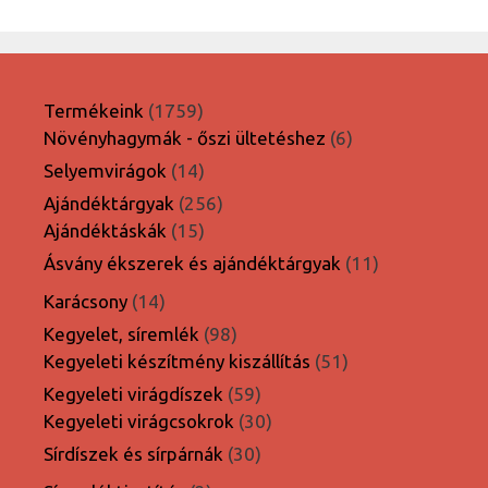
1759
Termékeink
1759
termék
6
Növényhagymák - őszi ültetéshez
6
termék
14
Selyemvirágok
14
termék
256
Ajándéktárgyak
256
15
termék
Ajándéktáskák
15
termék
11
Ásvány ékszerek és ajándéktárgyak
11
termék
14
Karácsony
14
termék
98
Kegyelet, síremlék
98
termék
51
Kegyeleti készítmény kiszállítás
51
termék
59
Kegyeleti virágdíszek
59
termék
30
Kegyeleti virágcsokrok
30
termék
30
Sírdíszek és sírpárnák
30
termék