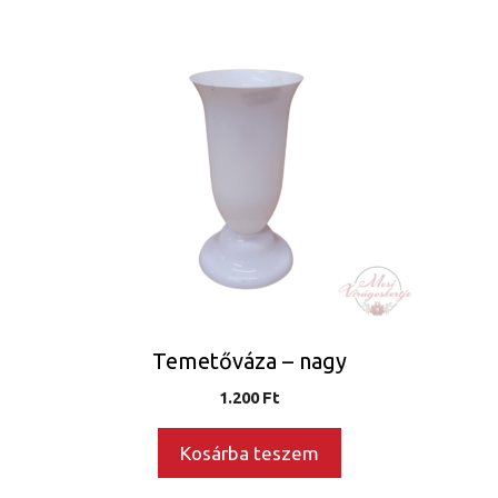
Temetőváza – nagy
1.200
Ft
Kosárba teszem