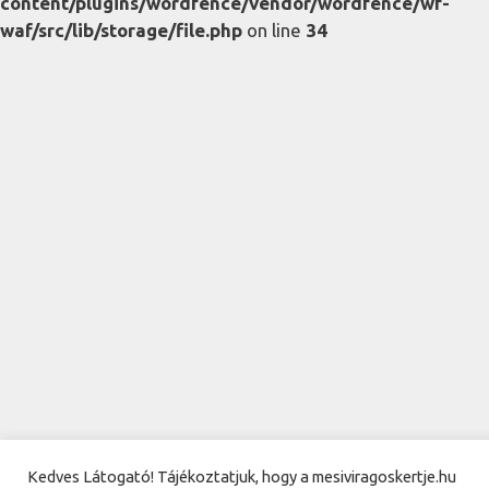
content/plugins/wordfence/vendor/wordfence/wf-
waf/src/lib/storage/file.php
on line
34
Kedves Látogató! Tájékoztatjuk, hogy a mesiviragoskertje.hu