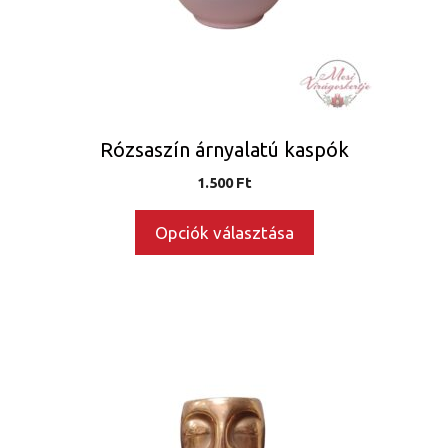
változatok
a
termékoldalon
választhatók
ki
Rózsaszín árnyalatú kaspók
1.500
Ft
Opciók választása