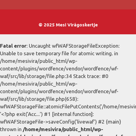
© 2025 Mesi Virágoskertje
Fatal error
: Uncaught wfWAFStorageFileException:
Unable to save temporary file for atomic writing. in
/home/mesivira/public_html/wp-
content/plugins/wordfence/vendor/wordfence/wf-
waf/src/lib/storage/file.php:34 Stack trace: #0
/home/mesivira/public_html/wp-
content/plugins/wordfence/vendor/wordfence/wf-
waf/src/lib/storage/file.php(658):
wfWAFStorageFile::atomicFilePutContents('/home/mesivira/
'<?php exit('Acc...') #1 [internal function]:
wfWAFStorageFile->saveConfig('livewaf') #2 {main}
thrown in
/home/mesivira/public_html/wp-