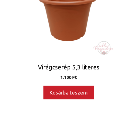
Virágcserép 5,3 literes
1.100
Ft
Kosárba teszem
Ennek
a
terméknek