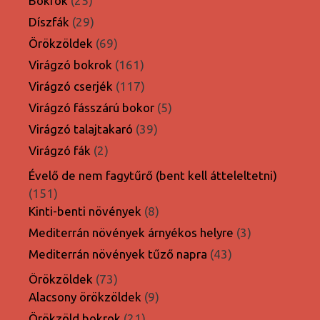
Bokrok
25
termék
29
Díszfák
29
termék
69
Örökzöldek
69
termék
161
Virágzó bokrok
161
termék
117
Virágzó cserjék
117
termék
5
Virágzó fásszárú bokor
5
termék
39
Virágzó talajtakaró
39
termék
2
Virágzó fák
2
termék
Évelő de nem fagytűrő (bent kell átteleltetni)
151
151
termék
8
Kinti-benti növények
8
termék
3
Mediterrán növények árnyékos helyre
3
termék
43
Mediterrán növények tűző napra
43
termék
73
Örökzöldek
73
termék
9
Alacsony örökzöldek
9
termék
21
Örökzöld bokrok
21