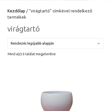
Kezdőlap
/ “virágtartó” címkével rendelkező
termékek
virágtartó
Sorted
Mind a(z) 6 találat megjelenítve
by
latest
Ennek
a
terméknek
több
variációja
van.
A