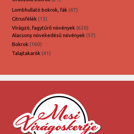
termék
47
Lombhullató bokrok, fák
47
termék
13
Citrusfélék
13
termék
620
Virágzó, fagytűrő növények
620
termék
57
Alacsony növekedésű növények
57
termék
160
Bokrok
160
termék
41
Talajtakarók
41
termék