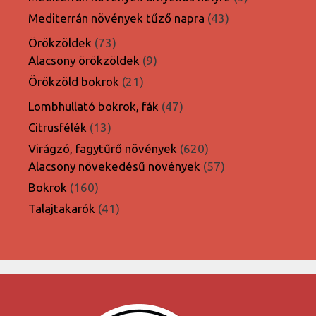
termék
43
Mediterrán növények tűző napra
43
termék
73
Örökzöldek
73
termék
9
Alacsony örökzöldek
9
termék
21
Örökzöld bokrok
21
termék
47
Lombhullató bokrok, fák
47
termék
13
Citrusfélék
13
termék
620
Virágzó, fagytűrő növények
620
termék
57
Alacsony növekedésű növények
57
termék
160
Bokrok
160
termék
41
Talajtakarók
41
termék