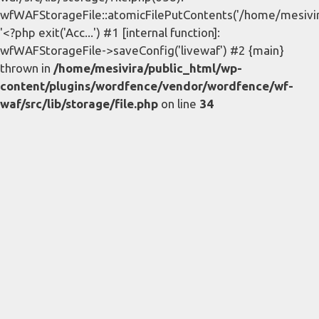
wfWAFStorageFile::atomicFilePutContents('/home/mesivira/
'<?php exit('Acc...') #1 [internal function]:
wfWAFStorageFile->saveConfig('livewaf') #2 {main}
thrown in
/home/mesivira/public_html/wp-
content/plugins/wordfence/vendor/wordfence/wf-
waf/src/lib/storage/file.php
on line
34