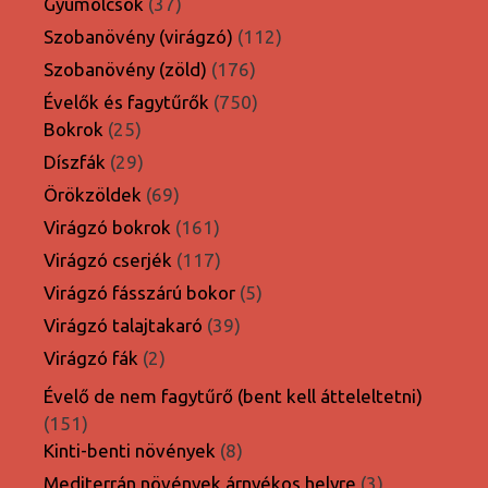
37
Gyümölcsök
37
termék
112
Szobanövény (virágzó)
112
termék
176
Szobanövény (zöld)
176
termék
750
Évelők és fagytűrők
750
25
termék
Bokrok
25
termék
29
Díszfák
29
termék
69
Örökzöldek
69
termék
161
Virágzó bokrok
161
termék
117
Virágzó cserjék
117
termék
5
Virágzó fásszárú bokor
5
termék
39
Virágzó talajtakaró
39
termék
2
Virágzó fák
2
termék
Évelő de nem fagytűrő (bent kell átteleltetni)
151
151
termék
8
Kinti-benti növények
8
termék
3
Mediterrán növények árnyékos helyre
3