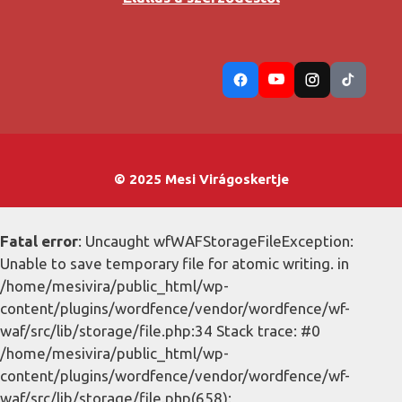
© 2025 Mesi Virágoskertje
Fatal error
: Uncaught wfWAFStorageFileException:
Unable to save temporary file for atomic writing. in
/home/mesivira/public_html/wp-
content/plugins/wordfence/vendor/wordfence/wf-
waf/src/lib/storage/file.php:34 Stack trace: #0
/home/mesivira/public_html/wp-
content/plugins/wordfence/vendor/wordfence/wf-
waf/src/lib/storage/file.php(658):