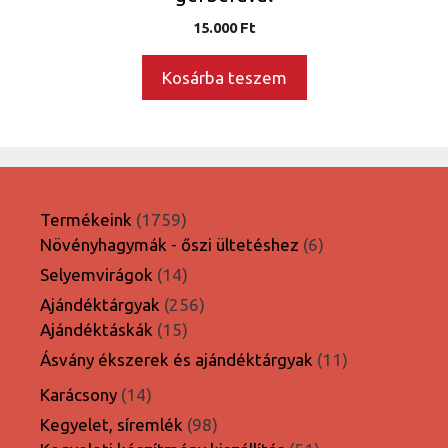
15.000
Ft
Kosárba teszem
1759
Termékeink
1759
termék
6
Növényhagymák - őszi ültetéshez
6
termék
14
Selyemvirágok
14
termék
256
Ajándéktárgyak
256
15
termék
Ajándéktáskák
15
termék
11
Ásvány ékszerek és ajándéktárgyak
11
termék
14
Karácsony
14
termék
98
Kegyelet, síremlék
98