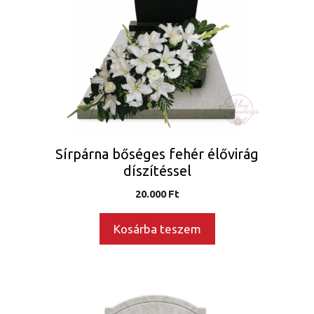
Sírpárna bőséges fehér élővirág
díszítéssel
20.000
Ft
Kosárba teszem