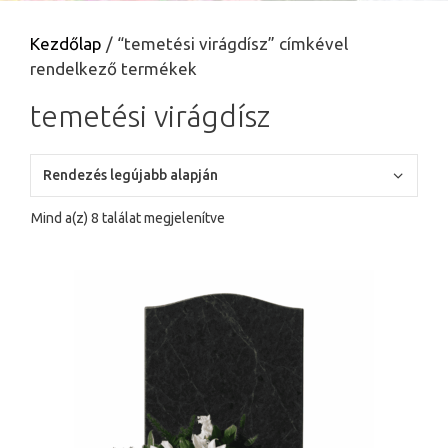
Kezdőlap
/ “temetési virágdísz” címkével
rendelkező termékek
temetési virágdísz
Sorted
Mind a(z) 8 találat megjelenítve
by
latest