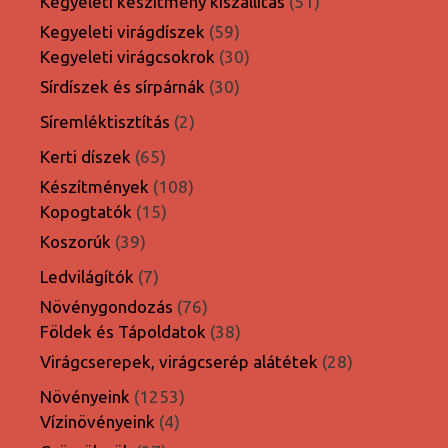
termék
51
Kegyeleti készítmény kiszállítás
51
termék
59
Kegyeleti virágdíszek
59
termék
30
Kegyeleti virágcsokrok
30
termék
30
Sírdíszek és sírpárnák
30
termék
2
Síremléktisztítás
2
termék
65
Kerti díszek
65
termék
108
Készítmények
108
15
termék
Kopogtatók
15
termék
39
Koszorúk
39
termék
7
Ledvilágítók
7
termék
76
Növénygondozás
76
termék
38
Földek és Tápoldatok
38
termék
28
Virágcserepek, virágcserép alátétek
28
termék
1253
Növényeink
1253
4
termék
Vízinövényeink
4
termék