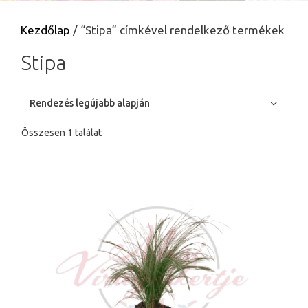
Kezdőlap
/ “Stipa” címkével rendelkező termékek
Stipa
Összesen 1 találat
Ennek
a
terméknek
több
variációja
van.
A
változatok