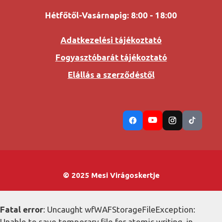
Hétfőtől-Vasárnapig: 8:00 - 18:00
Adatkezelési tájékoztató
Fogyasztóbarát tájékoztató
Elállás a szerződéstől
© 2025 Mesi Virágoskertje
Fatal error
: Uncaught wfWAFStorageFileException:
Unable to save temporary file for atomic writing. in