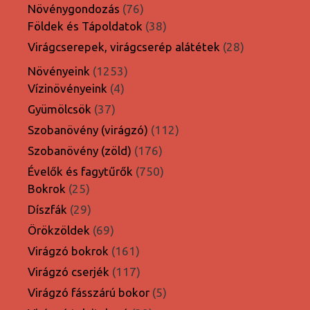
termék
76
Növénygondozás
76
termék
38
Földek és Tápoldatok
38
termék
28
Virágcserepek, virágcserép alátétek
28
termék
1253
Növényeink
1253
4
termék
Vízinövényeink
4
termék
37
Gyümölcsök
37
termék
112
Szobanövény (virágzó)
112
termék
176
Szobanövény (zöld)
176
termék
750
Évelők és fagytűrők
750
25
termék
Bokrok
25
termék
29
Díszfák
29
termék
69
Örökzöldek
69
termék
161
Virágzó bokrok
161
termék
117
Virágzó cserjék
117
termék
5
Virágzó fásszárú bokor
5
termék