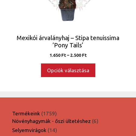
a
termékoldalon
választhatók
ki
Mexikói árvalányhaj – Stipa tenuissima
‘Pony Tails’
Ártartomány:
1.650
Ft
–
2.500
Ft
1.650 Ft
-
Opciók választása
2.500 Ft
1759
Termékeink
1759
termék
6
Növényhagymák - őszi ültetéshez
6
termék
14
Selyemvirágok
14