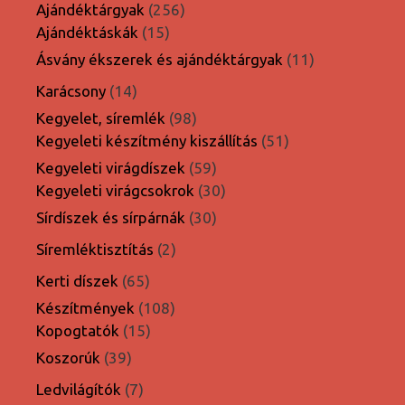
termék
256
Ajándéktárgyak
256
15
termék
Ajándéktáskák
15
termék
11
Ásvány ékszerek és ajándéktárgyak
11
termék
14
Karácsony
14
termék
98
Kegyelet, síremlék
98
termék
51
Kegyeleti készítmény kiszállítás
51
termék
59
Kegyeleti virágdíszek
59
termék
30
Kegyeleti virágcsokrok
30
termék
30
Sírdíszek és sírpárnák
30
termék
2
Síremléktisztítás
2
termék
65
Kerti díszek
65
termék
108
Készítmények
108
15
termék
Kopogtatók
15
termék
39
Koszorúk
39
termék
7
Ledvilágítók
7