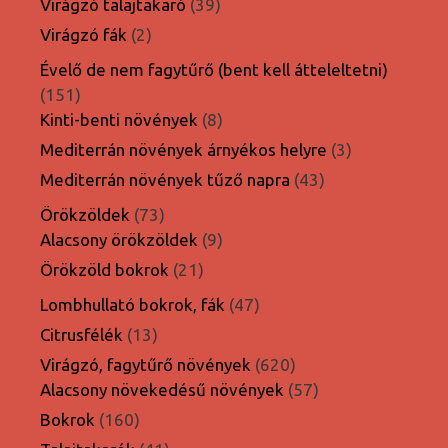
39
Virágzó talajtakaró
39
termék
2
Virágzó fák
2
termék
Évelő de nem fagytűrő (bent kell átteleltetni)
151
151
termék
8
Kinti-benti növények
8
termék
3
Mediterrán növények árnyékos helyre
3
termék
43
Mediterrán növények tűző napra
43
termék
73
Örökzöldek
73
termék
9
Alacsony örökzöldek
9
termék
21
Örökzöld bokrok
21
termék
47
Lombhullató bokrok, fák
47
termék
13
Citrusfélék
13
termék
620
Virágzó, fagytűrő növények
620
termék
57
Alacsony növekedésű növények
57
termék
160
Bokrok
160
termék