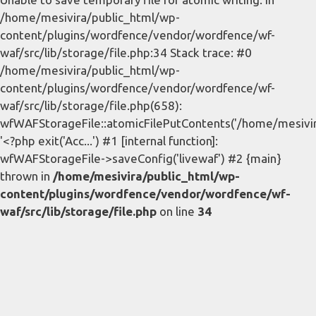
/home/mesivira/public_html/wp-
content/plugins/wordfence/vendor/wordfence/wf-
waf/src/lib/storage/file.php:34 Stack trace: #0
/home/mesivira/public_html/wp-
content/plugins/wordfence/vendor/wordfence/wf-
waf/src/lib/storage/file.php(658):
wfWAFStorageFile::atomicFilePutContents('/home/mesivira/
'<?php exit('Acc...') #1 [internal function]:
wfWAFStorageFile->saveConfig('livewaf') #2 {main}
thrown in
/home/mesivira/public_html/wp-
content/plugins/wordfence/vendor/wordfence/wf-
waf/src/lib/storage/file.php
on line
34