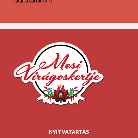
41
Talajtakarók
41
termék
NYITVATARTÁS