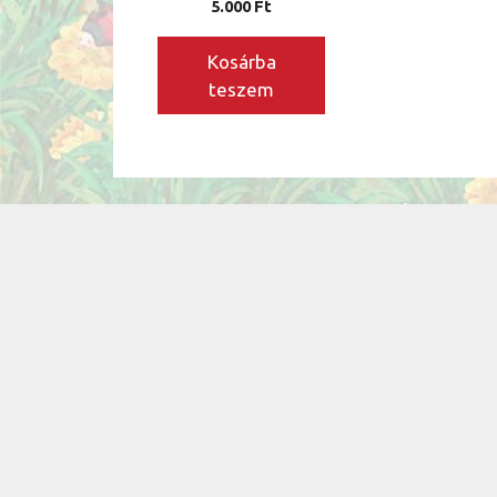
5.000
Ft
Kosárba
teszem