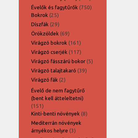
termék
750
Évelők és fagytűrők
750
25
termék
Bokrok
25
termék
29
Díszfák
29
termék
69
Örökzöldek
69
termék
161
Virágzó bokrok
161
termék
117
Virágzó cserjék
117
termék
5
Virágzó fásszárú bokor
5
termék
39
Virágzó talajtakaró
39
termék
2
Virágzó fák
2
termék
Évelő de nem fagytűrő
(bent kell átteleltetni)
151
151
termék
8
Kinti-benti növények
8
termék
Mediterrán növények
3
árnyékos helyre
3
termék