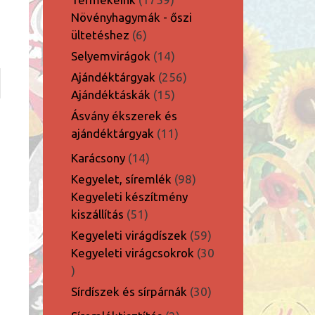
termék
Növényhagymák - őszi
6
ültetéshez
6
termék
14
Selyemvirágok
14
termék
256
Ajándéktárgyak
256
15
termék
Ajándéktáskák
15
termék
Ásvány ékszerek és
11
ajándéktárgyak
11
termék
14
Karácsony
14
termék
98
Kegyelet, síremlék
98
termék
Kegyeleti készítmény
51
kiszállítás
51
termék
59
Kegyeleti virágdíszek
59
termék
Kegyeleti virágcsokrok
30
30
termék
30
Sírdíszek és sírpárnák
30
termék