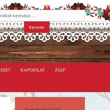
és
kezőre:
Keresés
ÉSZET
KAPCSOLAT
ÁSZF
1759
Termékeink
1759