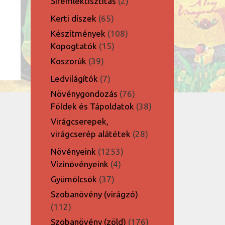
2
Síremléktisztítás
2
termék
65
Kerti díszek
65
termék
108
Készítmények
108
15
termék
Kopogtatók
15
termék
39
Koszorúk
39
termék
7
Ledvilágítók
7
termék
76
Növénygondozás
76
termék
38
Földek és Tápoldatok
38
termék
Virágcserepek,
28
virágcserép alátétek
28
termék
1253
Növényeink
1253
4
termék
Vízinövényeink
4
termék
37
Gyümölcsök
37
termék
Szobanövény (virágzó)
112
112
termék
176
Szobanövény (zöld)
176