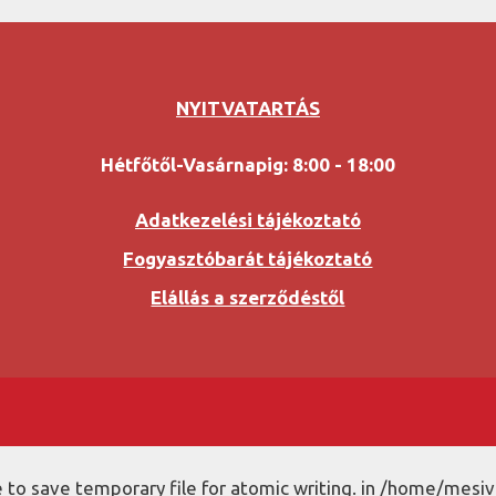
NYITVATARTÁS
Hétfőtől-Vasárnapig: 8:00 - 18:00
Adatkezelési tájékoztató
Fogyasztóbarát tájékoztató
Elállás a szerződéstől
to save temporary file for atomic writing. in /home/mesiv