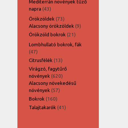
Mediterrán növények tűző
43
napra
43
termék
73
Örökzöldek
73
termék
9
Alacsony örökzöldek
9
termék
21
Örökzöld bokrok
21
termék
Lombhullató bokrok, fák
47
47
termék
13
Citrusfélék
13
termék
Virágzó, fagytűrő
620
növények
620
termék
Alacsony növekedésű
57
növények
57
termék
160
Bokrok
160
termék
41
Talajtakarók
41
termék