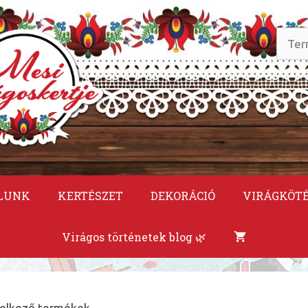
Keres
a
követ
LUNK
KERTÉSZET
DEKORÁCIÓ
VIRÁGKÖT
Virágos történetek blog 🌿
delkező termékek