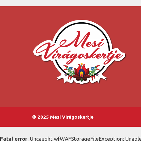
© 2025 Mesi Virágoskertje
Fatal error
: Uncaught wfWAFStorageFileException: Unable 