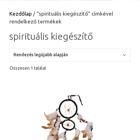
Kezdőlap
/ “spirituális kiegészítő” címkével
rendelkező termékek
spirituális kiegészítő
Összesen 1 találat
Ennek
a
terméknek
több
variációja
van.
A