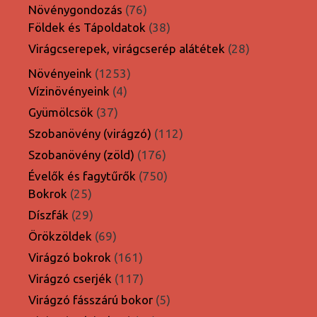
termék
76
Növénygondozás
76
termék
38
Földek és Tápoldatok
38
termék
28
Virágcserepek, virágcserép alátétek
28
termék
1253
Növényeink
1253
4
termék
Vízinövényeink
4
termék
37
Gyümölcsök
37
termék
112
Szobanövény (virágzó)
112
termék
176
Szobanövény (zöld)
176
termék
750
Évelők és fagytűrők
750
25
termék
Bokrok
25
termék
29
Díszfák
29
termék
69
Örökzöldek
69
termék
161
Virágzó bokrok
161
termék
117
Virágzó cserjék
117
termék
5
Virágzó fásszárú bokor
5
termék