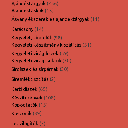
termék
256
Ajándéktárgyak
256
15
termék
Ajándéktáskák
15
termék
11
Ásvány ékszerek és ajándéktárgyak
11
termék
14
Karácsony
14
termék
98
Kegyelet, síremlék
98
termék
51
Kegyeleti készítmény kiszállítás
51
termék
59
Kegyeleti virágdíszek
59
termék
30
Kegyeleti virágcsokrok
30
termék
30
Sírdíszek és sírpárnák
30
termék
2
Síremléktisztítás
2
termék
65
Kerti díszek
65
termék
108
Készítmények
108
15
termék
Kopogtatók
15
termék
39
Koszorúk
39
termék
7
Ledvilágítók
7