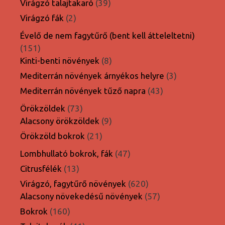
39
Virágzó talajtakaró
39
termék
2
Virágzó fák
2
termék
Évelő de nem fagytűrő (bent kell átteleltetni)
151
151
termék
8
Kinti-benti növények
8
termék
3
Mediterrán növények árnyékos helyre
3
termék
43
Mediterrán növények tűző napra
43
termék
73
Örökzöldek
73
termék
9
Alacsony örökzöldek
9
termék
21
Örökzöld bokrok
21
termék
47
Lombhullató bokrok, fák
47
termék
13
Citrusfélék
13
termék
620
Virágzó, fagytűrő növények
620
termék
57
Alacsony növekedésű növények
57
termék
160
Bokrok
160
termék