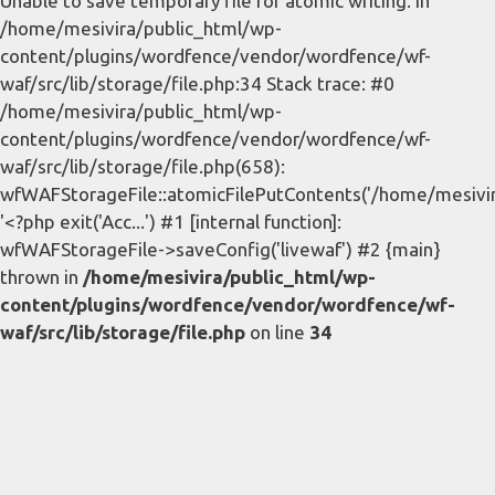
Unable to save temporary file for atomic writing. in
/home/mesivira/public_html/wp-
content/plugins/wordfence/vendor/wordfence/wf-
waf/src/lib/storage/file.php:34 Stack trace: #0
/home/mesivira/public_html/wp-
content/plugins/wordfence/vendor/wordfence/wf-
waf/src/lib/storage/file.php(658):
wfWAFStorageFile::atomicFilePutContents('/home/mesivira/
'<?php exit('Acc...') #1 [internal function]:
wfWAFStorageFile->saveConfig('livewaf') #2 {main}
thrown in
/home/mesivira/public_html/wp-
content/plugins/wordfence/vendor/wordfence/wf-
waf/src/lib/storage/file.php
on line
34