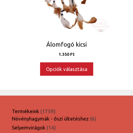
változatok
a
termékoldalon
választhatók
ki
Álomfogó kicsi
1.350
Ft
Opciók választása
1759
Termékeink
1759
termék
6
Növényhagymák - őszi ültetéshez
6
termék
14
Selyemvirágok
14