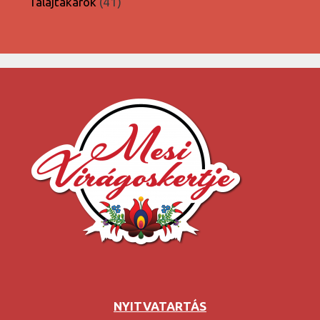
41
Talajtakarók
41
termék
NYITVATARTÁS