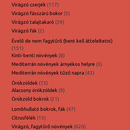
termék
117
Virágzó cserjék
117
termék
5
Virágzó fásszárú bokor
5
termék
39
Virágzó talajtakaró
39
termék
2
Virágzó fák
2
termék
Évelő de nem fagytűrő (bent kell átteleltetni)
151
151
termék
8
Kinti-benti növények
8
termék
3
Mediterrán növények árnyékos helyre
3
termék
43
Mediterrán növények tűző napra
43
termék
73
Örökzöldek
73
termék
9
Alacsony örökzöldek
9
termék
21
Örökzöld bokrok
21
termék
47
Lombhullató bokrok, fák
47
termék
13
Citrusfélék
13
termék
620
Virágzó, fagytűrő növények
620