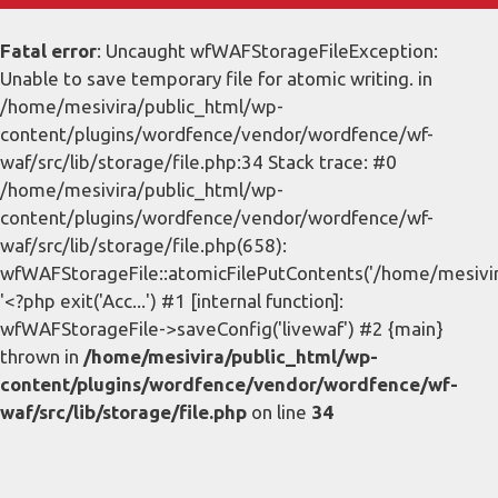
Fatal error
: Uncaught wfWAFStorageFileException:
Unable to save temporary file for atomic writing. in
/home/mesivira/public_html/wp-
content/plugins/wordfence/vendor/wordfence/wf-
waf/src/lib/storage/file.php:34 Stack trace: #0
/home/mesivira/public_html/wp-
content/plugins/wordfence/vendor/wordfence/wf-
waf/src/lib/storage/file.php(658):
wfWAFStorageFile::atomicFilePutContents('/home/mesivira/
'<?php exit('Acc...') #1 [internal function]:
wfWAFStorageFile->saveConfig('livewaf') #2 {main}
thrown in
/home/mesivira/public_html/wp-
content/plugins/wordfence/vendor/wordfence/wf-
waf/src/lib/storage/file.php
on line
34