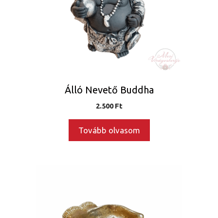
Álló Nevető Buddha
2.500
Ft
Tovább olvasom
Ennek
a
terméknek
több