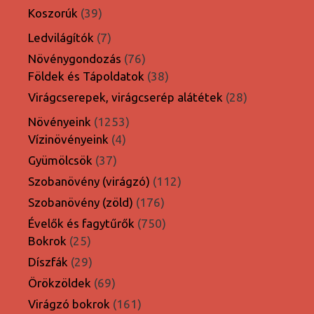
termék
39
Koszorúk
39
termék
7
Ledvilágítók
7
termék
76
Növénygondozás
76
termék
38
Földek és Tápoldatok
38
termék
28
Virágcserepek, virágcserép alátétek
28
termék
1253
Növényeink
1253
4
termék
Vízinövényeink
4
termék
37
Gyümölcsök
37
termék
112
Szobanövény (virágzó)
112
termék
176
Szobanövény (zöld)
176
termék
750
Évelők és fagytűrők
750
25
termék
Bokrok
25
termék
29
Díszfák
29
termék
69
Örökzöldek
69
termék
161
Virágzó bokrok
161