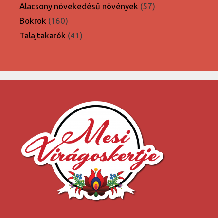
termék
57
Alacsony növekedésű növények
57
termék
160
Bokrok
160
termék
41
Talajtakarók
41
termék