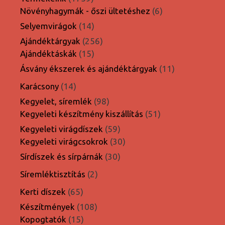
termék
6
Növényhagymák - őszi ültetéshez
6
termék
14
Selyemvirágok
14
termék
256
Ajándéktárgyak
256
15
termék
Ajándéktáskák
15
termék
11
Ásvány ékszerek és ajándéktárgyak
11
termék
14
Karácsony
14
termék
98
Kegyelet, síremlék
98
termék
51
Kegyeleti készítmény kiszállítás
51
termék
59
Kegyeleti virágdíszek
59
termék
30
Kegyeleti virágcsokrok
30
termék
30
Sírdíszek és sírpárnák
30
termék
2
Síremléktisztítás
2
termék
65
Kerti díszek
65
termék
108
Készítmények
108
15
termék
Kopogtatók
15