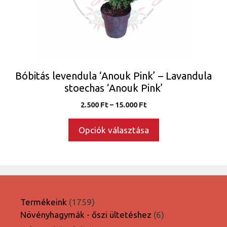
változatok
a
termékoldalon
választhatók
ki
Bóbitás levendula ‘Anouk Pink’ – Lavandula
stoechas ‘Anouk Pink’
Ártartomány:
2.500
Ft
–
15.000
Ft
2.500 Ft
-
Opciók választása
15.000 Ft
1759
Termékeink
1759
termék
6
Növényhagymák - őszi ültetéshez
6
termék