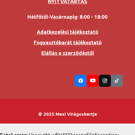
NYITVATARTÁS
Hétfőtől-Vasárnapig: 8:00 - 18:00
Adatkezelési tájékoztató
Fogyasztóbarát tájékoztató
Elállás a szerződéstől
© 2025 Mesi Virágoskertje
Fatal error
: Uncaught wfWAFStorageFileException: