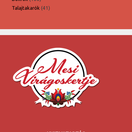
termék
41
Talajtakarók
41
termék