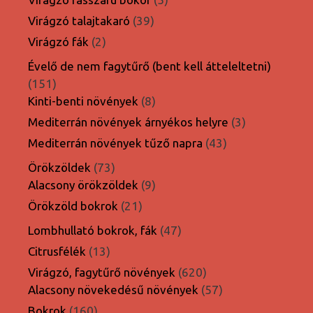
termék
39
Virágzó talajtakaró
39
termék
2
Virágzó fák
2
termék
Évelő de nem fagytűrő (bent kell átteleltetni)
151
151
termék
8
Kinti-benti növények
8
termék
3
Mediterrán növények árnyékos helyre
3
termék
43
Mediterrán növények tűző napra
43
termék
73
Örökzöldek
73
termék
9
Alacsony örökzöldek
9
termék
21
Örökzöld bokrok
21
termék
47
Lombhullató bokrok, fák
47
termék
13
Citrusfélék
13
termék
620
Virágzó, fagytűrő növények
620
termék
57
Alacsony növekedésű növények
57
termék
160
Bokrok
160