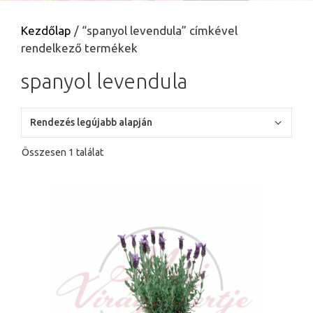
Kezdőlap
/ “spanyol levendula” címkével
rendelkező termékek
spanyol levendula
Összesen 1 találat
Ennek
a
terméknek
több
variációja
van.
A