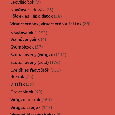
7
Ledvilágítók
7
termék
76
Növénygondozás
76
termék
38
Földek és Tápoldatok
38
termék
28
Virágcserepek, virágcserép alátétek
28
termék
1253
Növényeink
1253
4
termék
Vízinövényeink
4
termék
37
Gyümölcsök
37
termék
112
Szobanövény (virágzó)
112
termék
176
Szobanövény (zöld)
176
termék
750
Évelők és fagytűrők
750
25
termék
Bokrok
25
termék
29
Díszfák
29
termék
69
Örökzöldek
69
termék
161
Virágzó bokrok
161
termék
117
Virágzó cserjék
117
termék
5
Virágzó fásszárú bokor
5