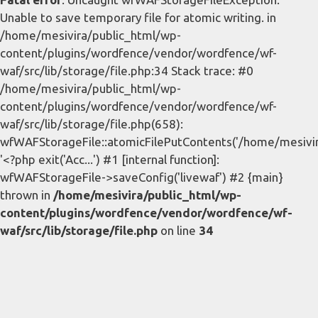
Unable to save temporary file for atomic writing. in
/home/mesivira/public_html/wp-
content/plugins/wordfence/vendor/wordfence/wf-
waf/src/lib/storage/file.php:34 Stack trace: #0
/home/mesivira/public_html/wp-
content/plugins/wordfence/vendor/wordfence/wf-
waf/src/lib/storage/file.php(658):
wfWAFStorageFile::atomicFilePutContents('/home/mesivira/
'<?php exit('Acc...') #1 [internal function]:
wfWAFStorageFile->saveConfig('livewaf') #2 {main}
thrown in
/home/mesivira/public_html/wp-
content/plugins/wordfence/vendor/wordfence/wf-
waf/src/lib/storage/file.php
on line
34