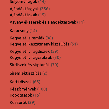
14
Selyemvirágok
14
termék
256
Ajándéktárgyak
256
15
termék
Ajándéktáskák
15
termék
11
Ásvány ékszerek és ajándéktárgyak
11
termék
14
Karácsony
14
termék
98
Kegyelet, síremlék
98
termék
51
Kegyeleti készítmény kiszállítás
51
termék
59
Kegyeleti virágdíszek
59
termék
30
Kegyeleti virágcsokrok
30
termék
30
Sírdíszek és sírpárnák
30
termék
2
Síremléktisztítás
2
termék
65
Kerti díszek
65
termék
108
Készítmények
108
15
termék
Kopogtatók
15
termék
39
Koszorúk
39
termék