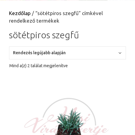
Kezdőlap
/ “sötétpiros szegfű” címkével
rendelkező termékek
sötétpiros szegfű
Sorted
Mind a(z) 2 találat megjelenítve
by
latest