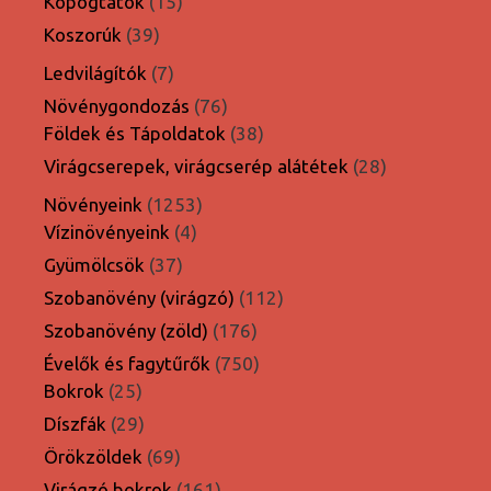
15
termék
Kopogtatók
15
termék
39
Koszorúk
39
termék
7
Ledvilágítók
7
termék
76
Növénygondozás
76
termék
38
Földek és Tápoldatok
38
termék
28
Virágcserepek, virágcserép alátétek
28
termék
1253
Növényeink
1253
4
termék
Vízinövényeink
4
termék
37
Gyümölcsök
37
termék
112
Szobanövény (virágzó)
112
termék
176
Szobanövény (zöld)
176
termék
750
Évelők és fagytűrők
750
25
termék
Bokrok
25
termék
29
Díszfák
29
termék
69
Örökzöldek
69
termék
161
Virágzó bokrok
161