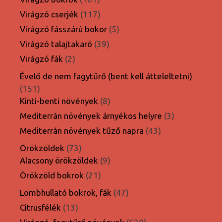
termék
117
Virágzó cserjék
117
termék
5
Virágzó fásszárú bokor
5
termék
39
Virágzó talajtakaró
39
termék
2
Virágzó fák
2
termék
Évelő de nem fagytűrő (bent kell átteleltetni)
151
151
termék
8
Kinti-benti növények
8
termék
3
Mediterrán növények árnyékos helyre
3
termék
43
Mediterrán növények tűző napra
43
termék
73
Örökzöldek
73
termék
9
Alacsony örökzöldek
9
termék
21
Örökzöld bokrok
21
termék
47
Lombhullató bokrok, fák
47
termék
13
Citrusfélék
13
termék
620