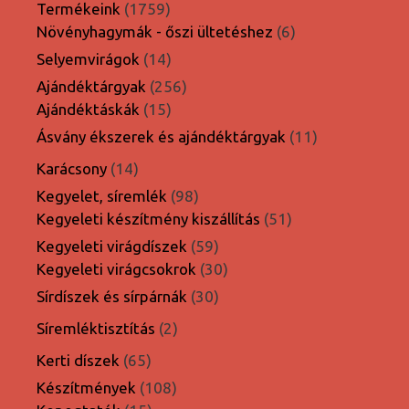
1759
Termékeink
1759
termék
6
Növényhagymák - őszi ültetéshez
6
termék
14
Selyemvirágok
14
termék
256
Ajándéktárgyak
256
15
termék
Ajándéktáskák
15
termék
11
Ásvány ékszerek és ajándéktárgyak
11
termék
14
Karácsony
14
termék
98
Kegyelet, síremlék
98
termék
51
Kegyeleti készítmény kiszállítás
51
termék
59
Kegyeleti virágdíszek
59
termék
30
Kegyeleti virágcsokrok
30
termék
30
Sírdíszek és sírpárnák
30
termék
2
Síremléktisztítás
2
termék
65
Kerti díszek
65
termék
108
Készítmények
108