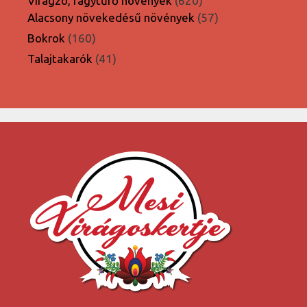
Virágzó, fagytűrő növények
620
termék
57
Alacsony növekedésű növények
57
termék
160
Bokrok
160
termék
41
Talajtakarók
41
termék