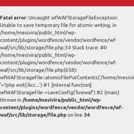
Fatal error
: Uncaught wfWAFStorageFileException:
Unable to save temporary file for atomic writing. in
/home/mesivira/public_html/wp-
content/plugins/wordfence/vendor/wordfence/wf-
waf/src/lib/storage/file.php:34 Stack trace: #0
/home/mesivira/public_html/wp-
content/plugins/wordfence/vendor/wordfence/wf-
waf/src/lib/storage/file.php(658):
wfWAFStorageFile::atomicFilePutContents('/home/mesivira/
'<?php exit('Acc...') #1 [internal function]:
wfWAFStorageFile->saveConfig('livewaf') #2 {main}
thrown in
/home/mesivira/public_html/wp-
content/plugins/wordfence/vendor/wordfence/wf-
waf/src/lib/storage/file.php
on line
34