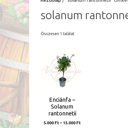
solanum rantonne
Összesen 1 találat
Ennek
a
terméknek
több
variációja
van.
A
Enciánfa –
változatok
Solanum
a
rantonnetii
termékoldalon
Ártartomány:
5.000
Ft
–
15.000
Ft
választhatók