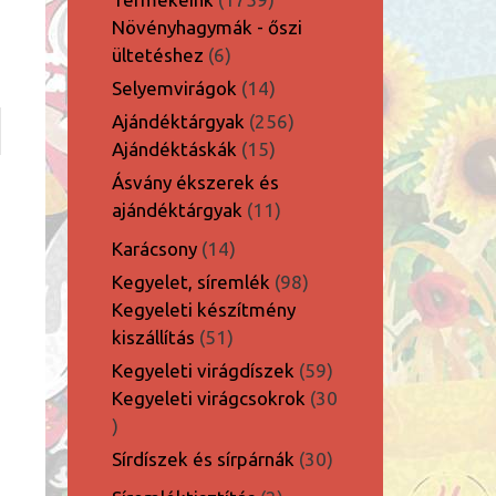
termék
Növényhagymák - őszi
6
ültetéshez
6
termék
14
Selyemvirágok
14
termék
256
Ajándéktárgyak
256
15
termék
Ajándéktáskák
15
termék
Ásvány ékszerek és
11
ajándéktárgyak
11
termék
14
Karácsony
14
termék
98
Kegyelet, síremlék
98
termék
Kegyeleti készítmény
51
kiszállítás
51
termék
59
Kegyeleti virágdíszek
59
termék
Kegyeleti virágcsokrok
30
30
termék
30
Sírdíszek és sírpárnák
30
termék