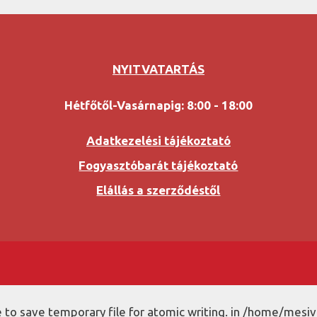
NYITVATARTÁS
Hétfőtől-Vasárnapig: 8:00 - 18:00
Adatkezelési tájékoztató
Fogyasztóbarát tájékoztató
Elállás a szerződéstől
to save temporary file for atomic writing. in /home/mesiv