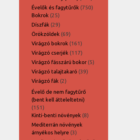
termék
750
Évelők és fagytűrők
750
25
termék
Bokrok
25
termék
29
Díszfák
29
termék
69
Örökzöldek
69
termék
161
Virágzó bokrok
161
termék
117
Virágzó cserjék
117
termék
5
Virágzó fásszárú bokor
5
termék
39
Virágzó talajtakaró
39
termék
2
Virágzó fák
2
termék
Évelő de nem fagytűrő
(bent kell átteleltetni)
151
151
termék
8
Kinti-benti növények
8
termék
Mediterrán növények
3
árnyékos helyre
3
termék