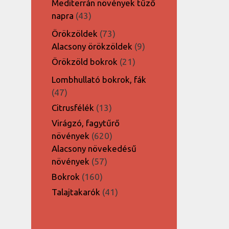
Mediterrán növények tűző
43
napra
43
termék
73
Örökzöldek
73
termék
9
Alacsony örökzöldek
9
termék
21
Örökzöld bokrok
21
termék
Lombhullató bokrok, fák
47
47
termék
13
Citrusfélék
13
termék
Virágzó, fagytűrő
620
növények
620
termék
Alacsony növekedésű
57
növények
57
termék
160
Bokrok
160
termék
41
Talajtakarók
41
termék