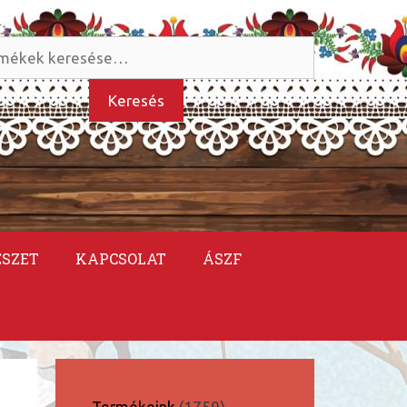
és
kezőre:
Keresés
ÉSZET
KAPCSOLAT
ÁSZF
1759
Termékeink
1759