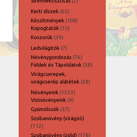
2
Síremléktisztítás
2
termék
65
Kerti díszek
65
termék
108
Készítmények
108
15
termék
Kopogtatók
15
termék
39
Koszorúk
39
termék
7
Ledvilágítók
7
termék
76
Növénygondozás
76
termék
38
Földek és Tápoldatok
38
termék
Virágcserepek,
28
virágcserép alátétek
28
termék
1253
Növényeink
1253
4
termék
Vízinövényeink
4
termék
37
Gyümölcsök
37
termék
Szobanövény (virágzó)
112
112
termék
176
Szobanövény (zöld)
176