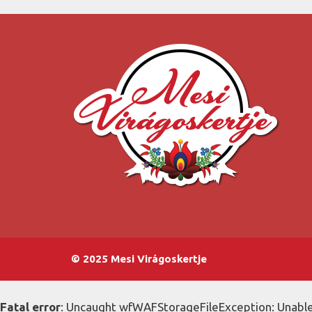
© 2025 Mesi Virágoskertje
Fatal error
: Uncaught wfWAFStorageFileException: Unable 