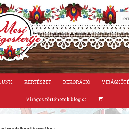
Keres
a
követ
LUNK
KERTÉSZET
DEKORÁCIÓ
VIRÁGKÖT
Virágos történetek blog 🌿
ével rendelkező termékek