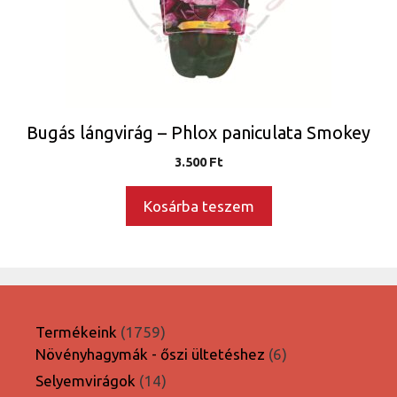
Bugás lángvirág – Phlox paniculata Smokey
3.500
Ft
Kosárba teszem
1759
Termékeink
1759
termék
6
Növényhagymák - őszi ültetéshez
6
termék
14
Selyemvirágok
14