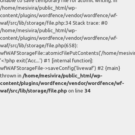
Unable to save temporary file for atomic writing. in
/home/mesivira/public_html/wp-
content/plugins/wordfence/vendor/wordfence/wf-
waf/src/lib/storage/file.php:34 Stack trace: #0
/home/mesivira/public_html/wp-
content/plugins/wordfence/vendor/wordfence/wf-
waf/src/lib/storage/file.php(658):
wfWAFStorageFile::atomicFilePutContents('/home/mesivira/
'<?php exit('Acc...') #1 [internal function]:
wfWAFStorageFile->saveConfig('livewaf') #2 {main}
thrown in
/home/mesivira/public_html/wp-
content/plugins/wordfence/vendor/wordfence/wf-
waf/src/lib/storage/file.php
on line
34