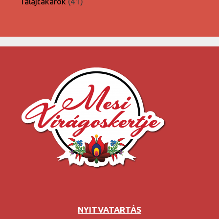
41
Talajtakarók
41
termék
NYITVATARTÁS