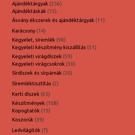
termék
256
Ajándéktárgyak
256
15
termék
Ajándéktáskák
15
termék
11
Ásvány ékszerek és ajándéktárgyak
11
termék
14
Karácsony
14
termék
98
Kegyelet, síremlék
98
termék
51
Kegyeleti készítmény kiszállítás
51
termék
59
Kegyeleti virágdíszek
59
termék
30
Kegyeleti virágcsokrok
30
termék
30
Sírdíszek és sírpárnák
30
termék
2
Síremléktisztítás
2
termék
65
Kerti díszek
65
termék
108
Készítmények
108
15
termék
Kopogtatók
15
termék
39
Koszorúk
39
termék
7
Ledvilágítók
7