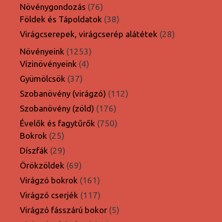
termék
76
Növénygondozás
76
termék
38
Földek és Tápoldatok
38
termék
28
Virágcserepek, virágcserép alátétek
28
termék
1253
Növényeink
1253
4
termék
Vízinövényeink
4
termék
37
Gyümölcsök
37
termék
112
Szobanövény (virágzó)
112
termék
176
Szobanövény (zöld)
176
termék
750
Évelők és fagytűrők
750
25
termék
Bokrok
25
termék
29
Díszfák
29
termék
69
Örökzöldek
69
termék
161
Virágzó bokrok
161
termék
117
Virágzó cserjék
117
termék
5
Virágzó fásszárú bokor
5
termék