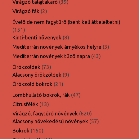
39
Virágzó talajtakaró
39
termék
2
Virágzó fák
2
termék
Évelő de nem fagytűrő (bent kell átteleltetni)
151
151
termék
8
Kinti-benti növények
8
termék
3
Mediterrán növények árnyékos helyre
3
termék
43
Mediterrán növények tűző napra
43
termék
73
Örökzöldek
73
termék
9
Alacsony örökzöldek
9
termék
21
Örökzöld bokrok
21
termék
47
Lombhullató bokrok, fák
47
termék
13
Citrusfélék
13
termék
620
Virágzó, fagytűrő növények
620
termék
57
Alacsony növekedésű növények
57
termék
160
Bokrok
160
termék