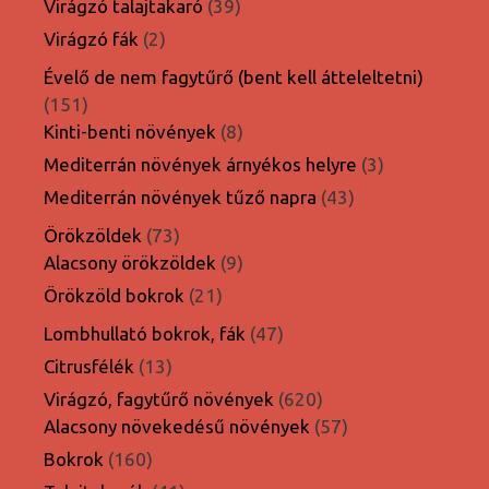
39
Virágzó talajtakaró
39
termék
2
Virágzó fák
2
termék
Évelő de nem fagytűrő (bent kell átteleltetni)
151
151
termék
8
Kinti-benti növények
8
termék
3
Mediterrán növények árnyékos helyre
3
termék
43
Mediterrán növények tűző napra
43
termék
73
Örökzöldek
73
termék
9
Alacsony örökzöldek
9
termék
21
Örökzöld bokrok
21
termék
47
Lombhullató bokrok, fák
47
termék
13
Citrusfélék
13
termék
620
Virágzó, fagytűrő növények
620
termék
57
Alacsony növekedésű növények
57
termék
160
Bokrok
160
termék