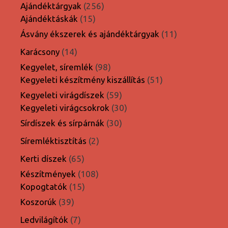
termék
256
Ajándéktárgyak
256
15
termék
Ajándéktáskák
15
termék
11
Ásvány ékszerek és ajándéktárgyak
11
termék
14
Karácsony
14
termék
98
Kegyelet, síremlék
98
termék
51
Kegyeleti készítmény kiszállítás
51
termék
59
Kegyeleti virágdíszek
59
termék
30
Kegyeleti virágcsokrok
30
termék
30
Sírdíszek és sírpárnák
30
termék
2
Síremléktisztítás
2
termék
65
Kerti díszek
65
termék
108
Készítmények
108
15
termék
Kopogtatók
15
termék
39
Koszorúk
39
termék
7
Ledvilágítók
7