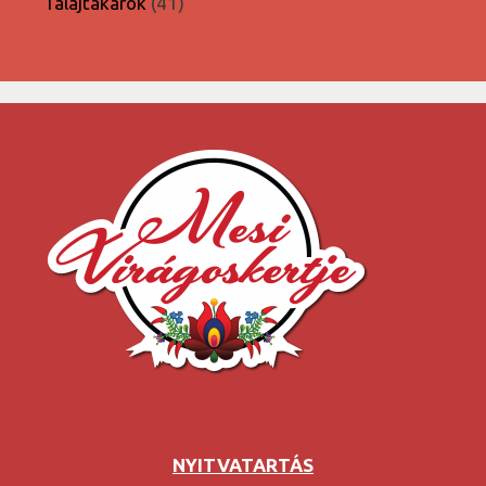
41
Talajtakarók
41
termék
NYITVATARTÁS