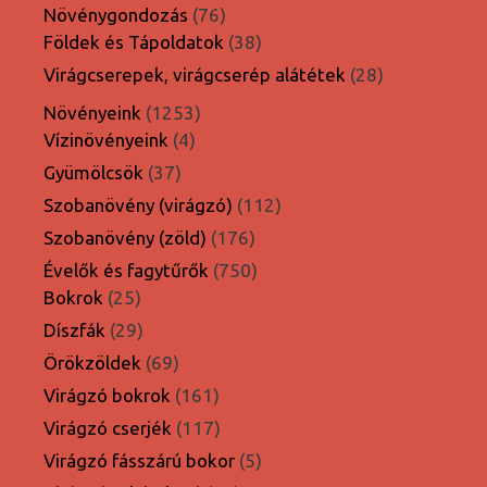
termék
76
Növénygondozás
76
termék
38
Földek és Tápoldatok
38
termék
28
Virágcserepek, virágcserép alátétek
28
termék
1253
Növényeink
1253
4
termék
Vízinövényeink
4
termék
37
Gyümölcsök
37
termék
112
Szobanövény (virágzó)
112
termék
176
Szobanövény (zöld)
176
termék
750
Évelők és fagytűrők
750
25
termék
Bokrok
25
termék
29
Díszfák
29
termék
69
Örökzöldek
69
termék
161
Virágzó bokrok
161
termék
117
Virágzó cserjék
117
termék
5
Virágzó fásszárú bokor
5
termék