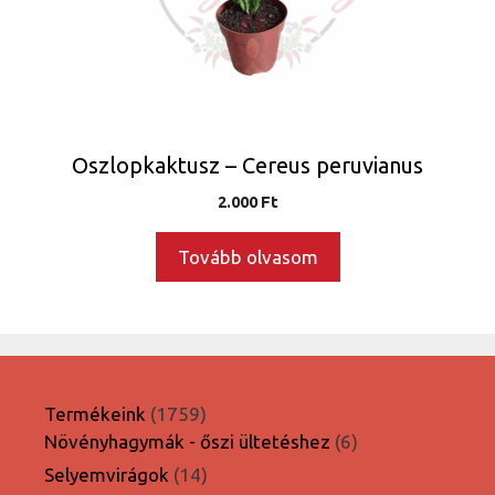
Oszlopkaktusz – Cereus peruvianus
2.000
Ft
Tovább olvasom
1759
Termékeink
1759
termék
6
Növényhagymák - őszi ültetéshez
6
termék
14
Selyemvirágok
14