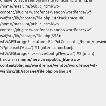
Unable to save temporary file for atomic writing. in
/home/mesivira/public_html/wp-
content/plugins/wordfence/vendor/wordfence/wf-
waf/src/lib/storage/file.php:34 Stack trace: #0
/home/mesivira/public_html/wp-
content/plugins/wordfence/vendor/wordfence/wf-
waf/src/lib/storage/file.php(658):
wfWAFStorageFile::atomicFilePutContents('/home/mesivira/
'<?php exit('Acc...') #1 [internal function]:
wfWAFStorageFile->saveConfig('livewaf') #2 {main}
thrown in
/home/mesivira/public_html/wp-
content/plugins/wordfence/vendor/wordfence/wf-
waf/src/lib/storage/file.php
on line
34