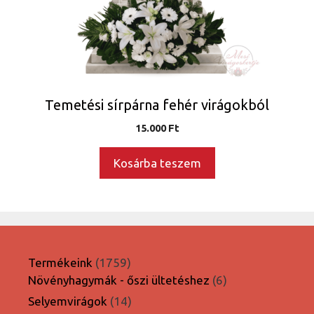
Temetési sírpárna fehér virágokból
15.000
Ft
Kosárba teszem
1759
Termékeink
1759
termék
6
Növényhagymák - őszi ültetéshez
6
termék
14
Selyemvirágok
14