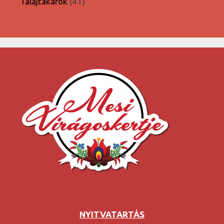
41
Talajtakarók
41
termék
NYITVATARTÁS