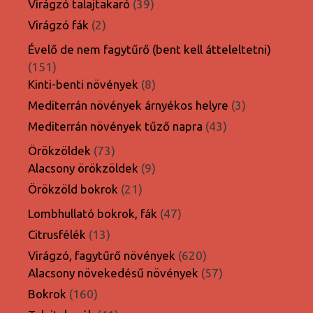
39
Virágzó talajtakaró
39
termék
2
Virágzó fák
2
termék
Évelő de nem fagytűrő (bent kell átteleltetni)
151
151
termék
8
Kinti-benti növények
8
termék
3
Mediterrán növények árnyékos helyre
3
termék
43
Mediterrán növények tűző napra
43
termék
73
Örökzöldek
73
termék
9
Alacsony örökzöldek
9
termék
21
Örökzöld bokrok
21
termék
47
Lombhullató bokrok, fák
47
termék
13
Citrusfélék
13
termék
620
Virágzó, fagytűrő növények
620
termék
57
Alacsony növekedésű növények
57
termék
160
Bokrok
160
termék