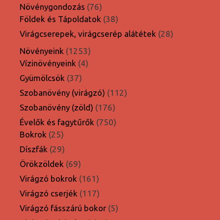
termék
76
Növénygondozás
76
termék
38
Földek és Tápoldatok
38
termék
28
Virágcserepek, virágcserép alátétek
28
termék
1253
Növényeink
1253
4
termék
Vízinövényeink
4
termék
37
Gyümölcsök
37
termék
112
Szobanövény (virágzó)
112
termék
176
Szobanövény (zöld)
176
termék
750
Évelők és fagytűrők
750
25
termék
Bokrok
25
termék
29
Díszfák
29
termék
69
Örökzöldek
69
termék
161
Virágzó bokrok
161
termék
117
Virágzó cserjék
117
termék
5
Virágzó fásszárú bokor
5
termék