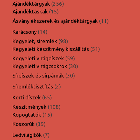
termék
256
Ajándéktárgyak
256
15
termék
Ajándéktáskák
15
termék
11
Ásvány ékszerek és ajándéktárgyak
11
termék
14
Karácsony
14
termék
98
Kegyelet, síremlék
98
termék
51
Kegyeleti készítmény kiszállítás
51
termék
59
Kegyeleti virágdíszek
59
termék
30
Kegyeleti virágcsokrok
30
termék
30
Sírdíszek és sírpárnák
30
termék
2
Síremléktisztítás
2
termék
65
Kerti díszek
65
termék
108
Készítmények
108
15
termék
Kopogtatók
15
termék
39
Koszorúk
39
termék
7
Ledvilágítók
7