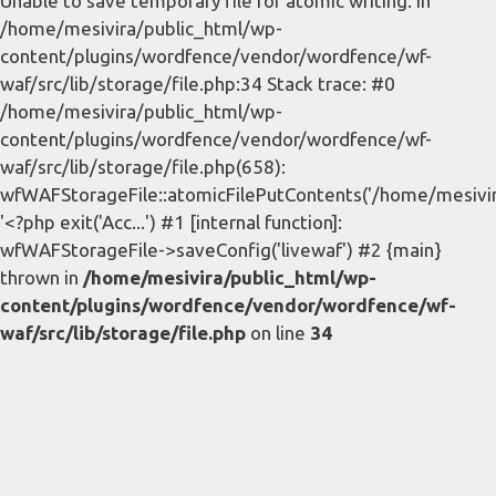
Unable to save temporary file for atomic writing. in
/home/mesivira/public_html/wp-
content/plugins/wordfence/vendor/wordfence/wf-
waf/src/lib/storage/file.php:34 Stack trace: #0
/home/mesivira/public_html/wp-
content/plugins/wordfence/vendor/wordfence/wf-
waf/src/lib/storage/file.php(658):
wfWAFStorageFile::atomicFilePutContents('/home/mesivira/
'<?php exit('Acc...') #1 [internal function]:
wfWAFStorageFile->saveConfig('livewaf') #2 {main}
thrown in
/home/mesivira/public_html/wp-
content/plugins/wordfence/vendor/wordfence/wf-
waf/src/lib/storage/file.php
on line
34