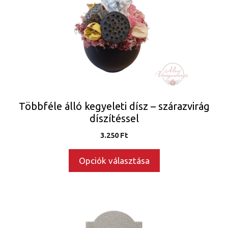
van.
A
változatok
a
termékoldalon
választhatók
ki
Többféle álló kegyeleti dísz – szárazvirág
díszítéssel
3.250
Ft
Opciók választása