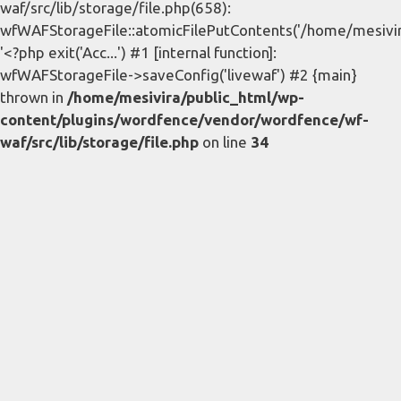
waf/src/lib/storage/file.php(658):
wfWAFStorageFile::atomicFilePutContents('/home/mesivira/
'<?php exit('Acc...') #1 [internal function]:
wfWAFStorageFile->saveConfig('livewaf') #2 {main}
thrown in
/home/mesivira/public_html/wp-
content/plugins/wordfence/vendor/wordfence/wf-
waf/src/lib/storage/file.php
on line
34