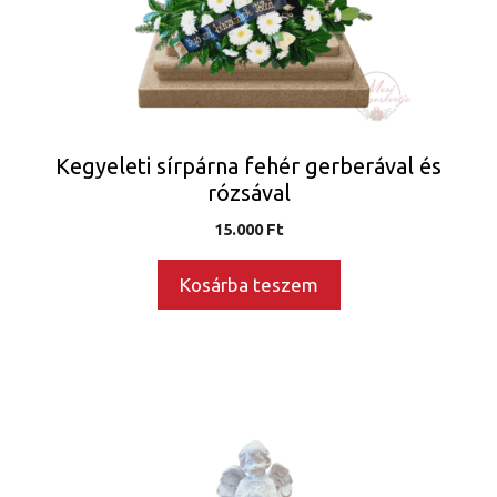
Kegyeleti sírpárna fehér gerberával és
rózsával
15.000
Ft
Kosárba teszem
Ennek
a
terméknek
több
variációja