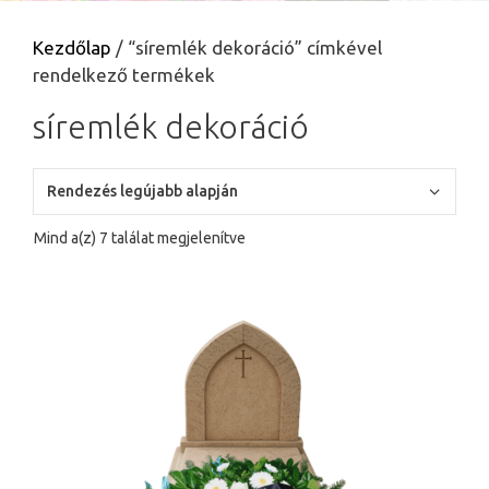
Kezdőlap
/ “síremlék dekoráció” címkével
rendelkező termékek
síremlék dekoráció
Sorted
Mind a(z) 7 találat megjelenítve
by
latest