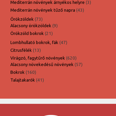
termék
3
Mediterrán növények árnyékos helyre
3
termék
43
Mediterrán növények tűző napra
43
termék
73
Örökzöldek
73
termék
9
Alacsony örökzöldek
9
termék
21
Örökzöld bokrok
21
termék
47
Lombhullató bokrok, fák
47
termék
13
Citrusfélék
13
termék
620
Virágzó, fagytűrő növények
620
termék
57
Alacsony növekedésű növények
57
termék
160
Bokrok
160
termék
41
Talajtakarók
41
termék