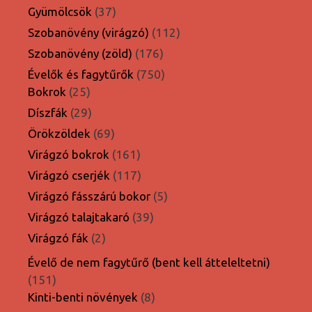
termék
37
Gyümölcsök
37
termék
112
Szobanövény (virágzó)
112
termék
176
Szobanövény (zöld)
176
termék
750
Évelők és fagytűrők
750
25
termék
Bokrok
25
termék
29
Díszfák
29
termék
69
Örökzöldek
69
termék
161
Virágzó bokrok
161
termék
117
Virágzó cserjék
117
termék
5
Virágzó fásszárú bokor
5
termék
39
Virágzó talajtakaró
39
termék
2
Virágzó fák
2
termék
Évelő de nem fagytűrő (bent kell átteleltetni)
151
151
termék
8
Kinti-benti növények
8