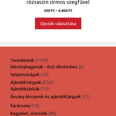
rózsaszín cirmos szegfűvel
Ártartomány:
300
Ft
–
6.800
Ft
300 Ft
-
Opciók választása
6.800 Ft
1759
Termékeink
1759
termék
6
Növényhagymák - őszi ültetéshez
6
termék
14
Selyemvirágok
14
termék
256
Ajándéktárgyak
256
15
termék
Ajándéktáskák
15
termék
11
Ásvány ékszerek és ajándéktárgyak
11
termék
14
Karácsony
14
termék
98
Kegyelet, síremlék
98