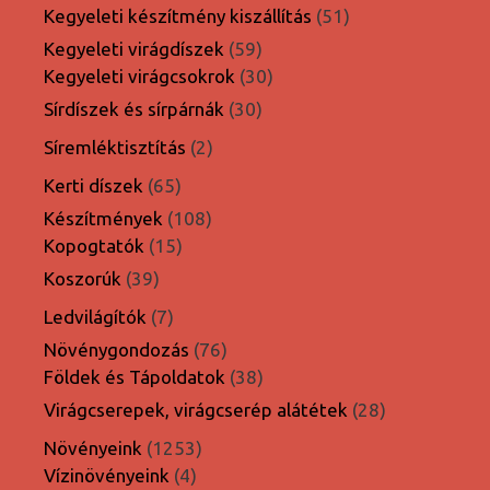
termék
51
Kegyeleti készítmény kiszállítás
51
termék
59
Kegyeleti virágdíszek
59
termék
30
Kegyeleti virágcsokrok
30
termék
30
Sírdíszek és sírpárnák
30
termék
2
Síremléktisztítás
2
termék
65
Kerti díszek
65
termék
108
Készítmények
108
15
termék
Kopogtatók
15
termék
39
Koszorúk
39
termék
7
Ledvilágítók
7
termék
76
Növénygondozás
76
termék
38
Földek és Tápoldatok
38
termék
28
Virágcserepek, virágcserép alátétek
28
termék
1253
Növényeink
1253
4
termék
Vízinövényeink
4