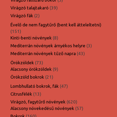
termék
39
Virágzó talajtakaró
39
termék
2
Virágzó fák
2
termék
Évelő de nem fagytűrő (bent kell átteleltetni)
151
151
termék
8
Kinti-benti növények
8
termék
3
Mediterrán növények árnyékos helyre
3
termék
43
Mediterrán növények tűző napra
43
termék
73
Örökzöldek
73
termék
9
Alacsony örökzöldek
9
termék
21
Örökzöld bokrok
21
termék
47
Lombhullató bokrok, fák
47
termék
13
Citrusfélék
13
termék
620
Virágzó, fagytűrő növények
620
termék
57
Alacsony növekedésű növények
57
termék
160
Bokrok
160