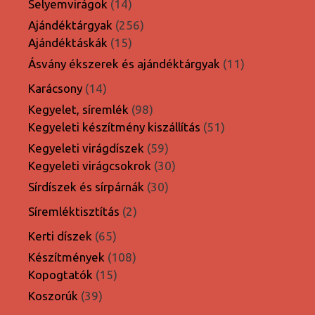
14
Selyemvirágok
14
termék
256
Ajándéktárgyak
256
15
termék
Ajándéktáskák
15
termék
11
Ásvány ékszerek és ajándéktárgyak
11
termék
14
Karácsony
14
termék
98
Kegyelet, síremlék
98
termék
51
Kegyeleti készítmény kiszállítás
51
termék
59
Kegyeleti virágdíszek
59
termék
30
Kegyeleti virágcsokrok
30
termék
30
Sírdíszek és sírpárnák
30
termék
2
Síremléktisztítás
2
termék
65
Kerti díszek
65
termék
108
Készítmények
108
15
termék
Kopogtatók
15
termék
39
Koszorúk
39
termék