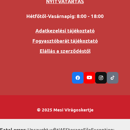
NYITVATARTÁS
Hétfőtől-Vasárnapig: 8:00 - 18:00
Adatkezelési tájékoztató
Fogyasztóbarát tájékoztató
Elállás a szerződéstől
© 2025 Mesi Virágoskertje
Fatal error
: Uncaught wfWAFStorageFileException: