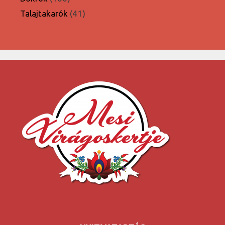
termék
41
Talajtakarók
41
termék