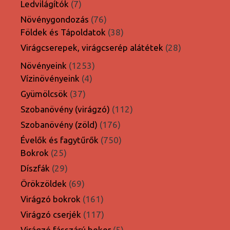
7
Ledvilágítók
7
termék
76
Növénygondozás
76
termék
38
Földek és Tápoldatok
38
termék
28
Virágcserepek, virágcserép alátétek
28
termék
1253
Növényeink
1253
4
termék
Vízinövényeink
4
termék
37
Gyümölcsök
37
termék
112
Szobanövény (virágzó)
112
termék
176
Szobanövény (zöld)
176
termék
750
Évelők és fagytűrők
750
25
termék
Bokrok
25
termék
29
Díszfák
29
termék
69
Örökzöldek
69
termék
161
Virágzó bokrok
161
termék
117
Virágzó cserjék
117
termék
5
Virágzó fásszárú bokor
5