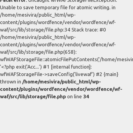
Unable to save temporary file for atomic writing. in
/home/mesivira/public_html/wp-
content/plugins/wordfence/vendor/wordfence/wf-
waf/src/lib/storage/file.php:34 Stack trace: #0
/home/mesivira/public_html/wp-
content/plugins/wordfence/vendor/wordfence/wf-
waf/src/lib/storage/file.php(658):
wfWAFStorageFile::atomicFilePutContents('/home/mesivira/
'<?php exit('Acc...') #1 [internal function]:
wfWAFStorageFile->saveConfig('livewaf') #2 {main}
thrown in
/home/mesivira/public_html/wp-
content/plugins/wordfence/vendor/wordfence/wf-
waf/src/lib/storage/file.php
on line
34