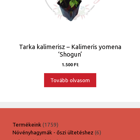
Tarka kalimerisz – Kalimeris yomena
‘Shogun’
1.500
Ft
Tovább olvasom
1759
Termékeink
1759
termék
6
Növényhagymák - őszi ültetéshez
6
termék