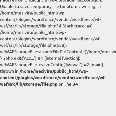
Unable to save temporary file for atomic writing. in
/home/mesivira/public_html/wp-
content/plugins/wordfence/vendor/wordfence/wf-
waf/src/lib/storage/file.php:34 Stack trace: #0
/home/mesivira/public_html/wp-
content/plugins/wordfence/vendor/wordfence/wf-
waf/src/lib/storage/file.php(658):
wfWAFStorageFile::atomicFilePutContents('/home/mesivira/
'<?php exit('Acc...') #1 [internal function]:
wfWAFStorageFile->saveConfig('livewaf') #2 {main}
thrown in
/home/mesivira/public_html/wp-
content/plugins/wordfence/vendor/wordfence/wf-
waf/src/lib/storage/file.php
on line
34