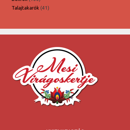
termék
41
Talajtakarók
41
termék