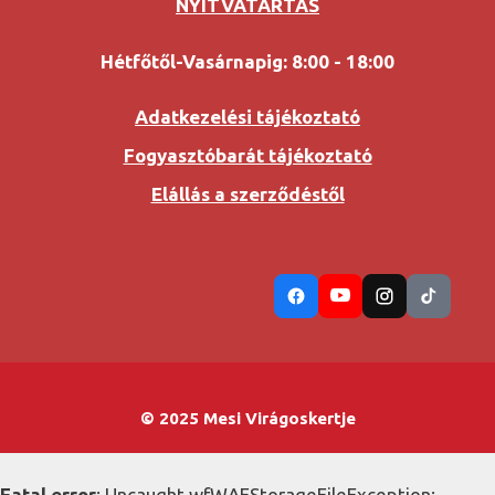
NYITVATARTÁS
Hétfőtől-Vasárnapig: 8:00 - 18:00
Adatkezelési tájékoztató
Fogyasztóbarát tájékoztató
Elállás a szerződéstől
© 2025 Mesi Virágoskertje
Fatal error
: Uncaught wfWAFStorageFileException: