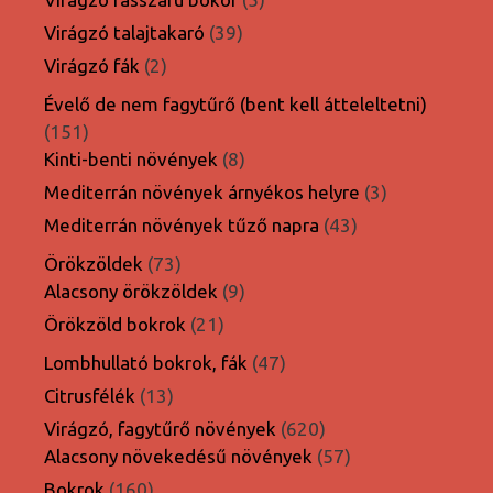
termék
39
Virágzó talajtakaró
39
termék
2
Virágzó fák
2
termék
Évelő de nem fagytűrő (bent kell átteleltetni)
151
151
termék
8
Kinti-benti növények
8
termék
3
Mediterrán növények árnyékos helyre
3
termék
43
Mediterrán növények tűző napra
43
termék
73
Örökzöldek
73
termék
9
Alacsony örökzöldek
9
termék
21
Örökzöld bokrok
21
termék
47
Lombhullató bokrok, fák
47
termék
13
Citrusfélék
13
termék
620
Virágzó, fagytűrő növények
620
termék
57
Alacsony növekedésű növények
57
termék
160
Bokrok
160