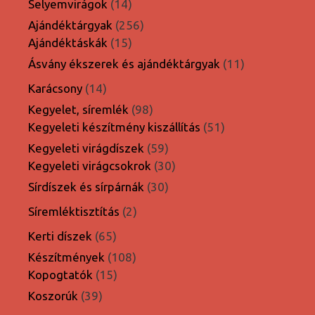
14
Selyemvirágok
14
termék
256
Ajándéktárgyak
256
15
termék
Ajándéktáskák
15
termék
11
Ásvány ékszerek és ajándéktárgyak
11
termék
14
Karácsony
14
termék
98
Kegyelet, síremlék
98
termék
51
Kegyeleti készítmény kiszállítás
51
termék
59
Kegyeleti virágdíszek
59
termék
30
Kegyeleti virágcsokrok
30
termék
30
Sírdíszek és sírpárnák
30
termék
2
Síremléktisztítás
2
termék
65
Kerti díszek
65
termék
108
Készítmények
108
15
termék
Kopogtatók
15
termék
39
Koszorúk
39
termék