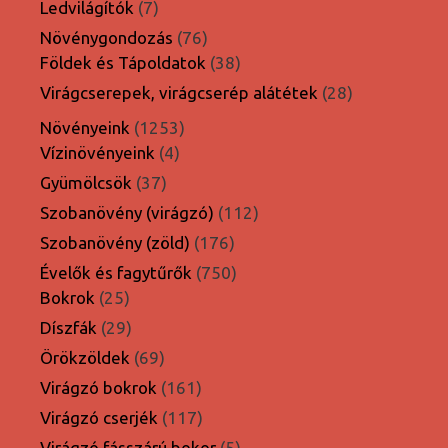
7
Ledvilágítók
7
termék
76
Növénygondozás
76
termék
38
Földek és Tápoldatok
38
termék
28
Virágcserepek, virágcserép alátétek
28
termék
1253
Növényeink
1253
4
termék
Vízinövényeink
4
termék
37
Gyümölcsök
37
termék
112
Szobanövény (virágzó)
112
termék
176
Szobanövény (zöld)
176
termék
750
Évelők és fagytűrők
750
25
termék
Bokrok
25
termék
29
Díszfák
29
termék
69
Örökzöldek
69
termék
161
Virágzó bokrok
161
termék
117
Virágzó cserjék
117
termék
5
Virágzó fásszárú bokor
5