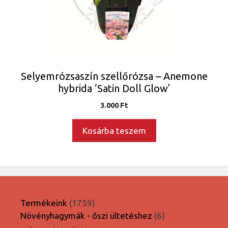
Selyemrózsaszín szellőrózsa – Anemone
hybrida ‘Satin Doll Glow’
3.000
Ft
Kosárba teszem
1759
Termékeink
1759
termék
6
Növényhagymák - őszi ültetéshez
6
termék