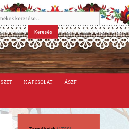
és
kezőre:
Keresés
ÉSZET
KAPCSOLAT
ÁSZF
1759
Termékeink
1759