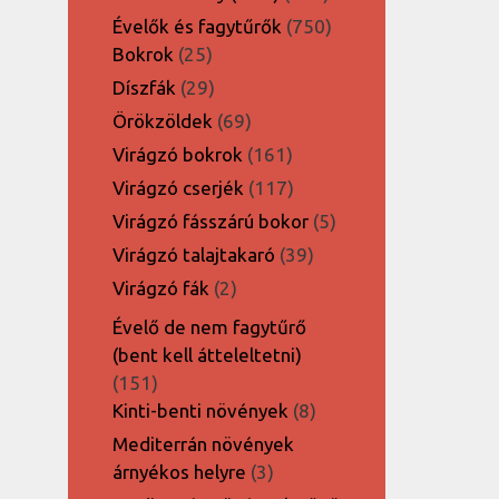
termék
750
Évelők és fagytűrők
750
25
termék
Bokrok
25
termék
29
Díszfák
29
termék
69
Örökzöldek
69
termék
161
Virágzó bokrok
161
termék
117
Virágzó cserjék
117
termék
5
Virágzó fásszárú bokor
5
termék
39
Virágzó talajtakaró
39
termék
2
Virágzó fák
2
termék
Évelő de nem fagytűrő
(bent kell átteleltetni)
151
151
termék
8
Kinti-benti növények
8
termék
Mediterrán növények
3
árnyékos helyre
3
termék