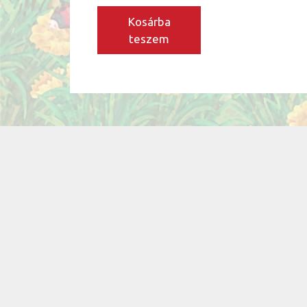
Kosárba
teszem