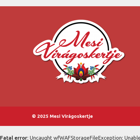
© 2025 Mesi Virágoskertje
Fatal error
: Uncaught wfWAFStorageFileException: Unable 