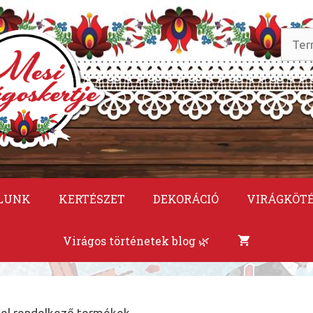
Keres
a
követ
LUNK
KERTÉSZET
DEKORÁCIÓ
VIRÁGKÖT
Virágos történetek blog 🌿
vel rendelkező termékek