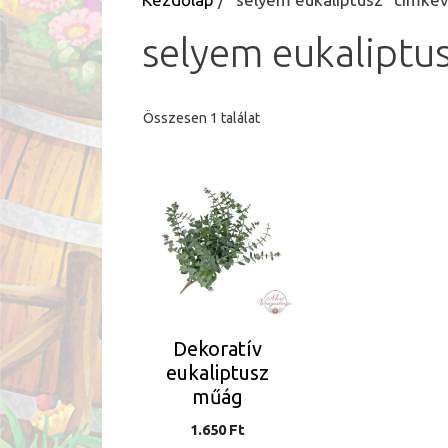
selyem eukaliptu
Összesen 1 találat
Dekoratív
eukaliptusz
műág
1.650
Ft