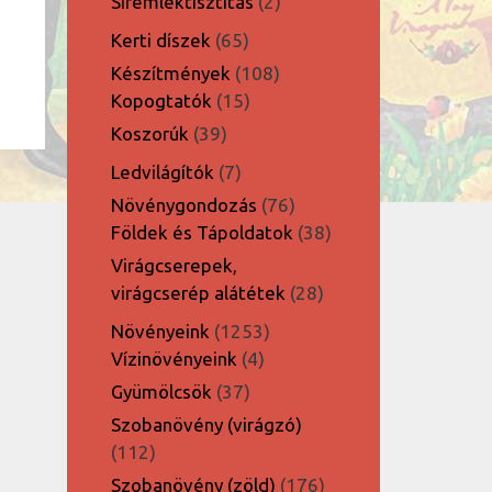
2
Síremléktisztítás
2
termék
65
Kerti díszek
65
termék
108
Készítmények
108
15
termék
Kopogtatók
15
termék
39
Koszorúk
39
termék
7
Ledvilágítók
7
termék
76
Növénygondozás
76
termék
38
Földek és Tápoldatok
38
termék
Virágcserepek,
28
virágcserép alátétek
28
termék
1253
Növényeink
1253
4
termék
Vízinövényeink
4
termék
37
Gyümölcsök
37
termék
Szobanövény (virágzó)
112
112
termék
176
Szobanövény (zöld)
176