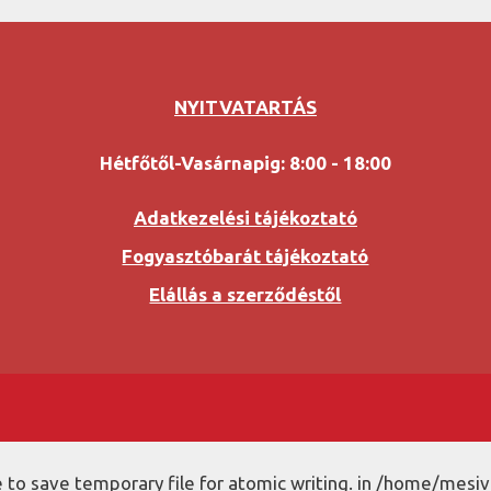
NYITVATARTÁS
Hétfőtől-Vasárnapig: 8:00 - 18:00
Adatkezelési tájékoztató
Fogyasztóbarát tájékoztató
Elállás a szerződéstől
to save temporary file for atomic writing. in /home/mesiv