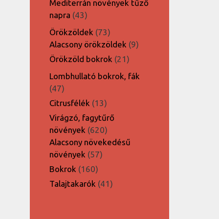
Mediterrán növények tűző
43
napra
43
termék
73
Örökzöldek
73
termék
9
Alacsony örökzöldek
9
termék
21
Örökzöld bokrok
21
termék
Lombhullató bokrok, fák
47
47
termék
13
Citrusfélék
13
termék
Virágzó, fagytűrő
620
növények
620
termék
Alacsony növekedésű
57
növények
57
termék
160
Bokrok
160
termék
41
Talajtakarók
41
termék