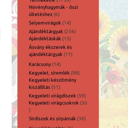
termék
Növényhagymák - őszi
6
ültetéshez
6
termék
14
Selyemvirágok
14
termék
256
Ajándéktárgyak
256
15
termék
Ajándéktáskák
15
termék
Ásvány ékszerek és
11
ajándéktárgyak
11
termék
14
Karácsony
14
termék
98
Kegyelet, síremlék
98
termék
Kegyeleti készítmény
51
kiszállítás
51
termék
59
Kegyeleti virágdíszek
59
termék
Kegyeleti virágcsokrok
30
30
termék
30
Sírdíszek és sírpárnák
30
termék