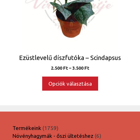
A
változatok
a
termékoldalon
választhatók
ki
Ezüstlevelű díszfutóka – Scindapsus
Ártartomány:
2.500
Ft
–
3.500
Ft
2.500 Ft
-
Opciók választása
3.500 Ft
1759
Termékeink
1759
termék
6
Növényhagymák - őszi ültetéshez
6