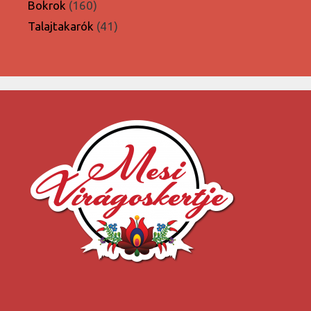
termék
160
Bokrok
160
termék
41
Talajtakarók
41
termék