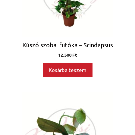
Kúszó szobai futóka – Scindapsus
12.500
Ft
Kosárba teszem
Ennek
a
terméknek
több
variációja
van.