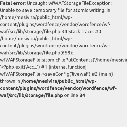
Fatal error
: Uncaught wfWAFStorageFileException:
Unable to save temporary file for atomic writing. in
/home/mesivira/public_html/wp-
content/plugins/wordfence/vendor/wordfence/wf-
waf/src/lib/storage/file.php:34 Stack trace: #0
/home/mesivira/public_html/wp-
content/plugins/wordfence/vendor/wordfence/wf-
waf/src/lib/storage/file.php(658):
wfWAFStorageFile::atomicFilePutContents('/home/mesivira/
'<?php exit('Acc...') #1 [internal function]:
wfWAFStorageFile->saveConfig('livewaf') #2 {main}
thrown in
/home/mesivira/public_html/wp-
content/plugins/wordfence/vendor/wordfence/wf-
waf/src/lib/storage/file.php
on line
34