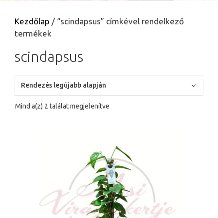
Kezdőlap
/ “scindapsus” címkével rendelkező
termékek
scindapsus
Sorted
Mind a(z) 2 találat megjelenítve
by
latest