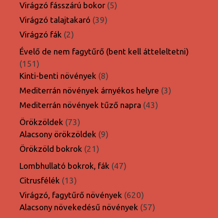
termék
5
Virágzó fásszárú bokor
5
termék
39
Virágzó talajtakaró
39
termék
2
Virágzó fák
2
termék
Évelő de nem fagytűrő (bent kell átteleltetni)
151
151
termék
8
Kinti-benti növények
8
termék
3
Mediterrán növények árnyékos helyre
3
termék
43
Mediterrán növények tűző napra
43
termék
73
Örökzöldek
73
termék
9
Alacsony örökzöldek
9
termék
21
Örökzöld bokrok
21
termék
47
Lombhullató bokrok, fák
47
termék
13
Citrusfélék
13
termék
620
Virágzó, fagytűrő növények
620
termék
57
Alacsony növekedésű növények
57