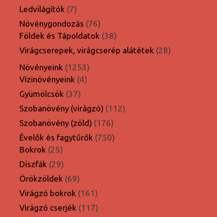
termék
7
Ledvilágítók
7
termék
76
Növénygondozás
76
termék
38
Földek és Tápoldatok
38
termék
28
Virágcserepek, virágcserép alátétek
28
termék
1253
Növényeink
1253
4
termék
Vízinövényeink
4
termék
37
Gyümölcsök
37
termék
112
Szobanövény (virágzó)
112
termék
176
Szobanövény (zöld)
176
termék
750
Évelők és fagytűrők
750
25
termék
Bokrok
25
termék
29
Díszfák
29
termék
69
Örökzöldek
69
termék
161
Virágzó bokrok
161
termék
117
Virágzó cserjék
117