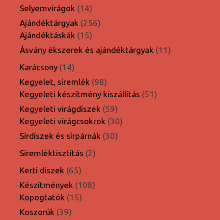
termék
14
Selyemvirágok
14
termék
256
Ajándéktárgyak
256
15
termék
Ajándéktáskák
15
termék
11
Ásvány ékszerek és ajándéktárgyak
11
termék
14
Karácsony
14
termék
98
Kegyelet, síremlék
98
termék
51
Kegyeleti készítmény kiszállítás
51
termék
59
Kegyeleti virágdíszek
59
termék
30
Kegyeleti virágcsokrok
30
termék
30
Sírdíszek és sírpárnák
30
termék
2
Síremléktisztítás
2
termék
65
Kerti díszek
65
termék
108
Készítmények
108
15
termék
Kopogtatók
15
termék
39
Koszorúk
39