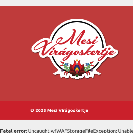
© 2025 Mesi Virágoskertje
Fatal error
: Uncaught wfWAFStorageFileException: Unable 