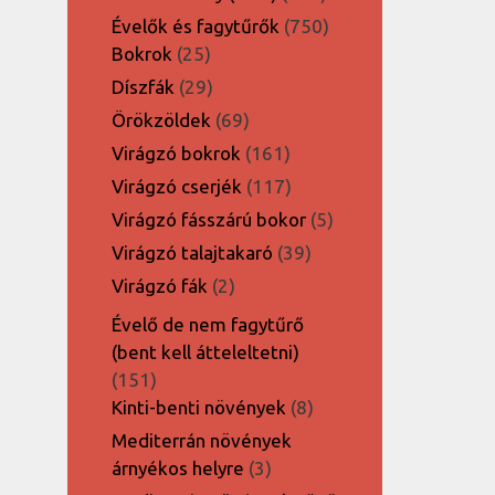
termék
750
Évelők és fagytűrők
750
25
termék
Bokrok
25
termék
29
Díszfák
29
termék
69
Örökzöldek
69
termék
161
Virágzó bokrok
161
termék
117
Virágzó cserjék
117
termék
5
Virágzó fásszárú bokor
5
termék
39
Virágzó talajtakaró
39
termék
2
Virágzó fák
2
termék
Évelő de nem fagytűrő
(bent kell átteleltetni)
151
151
termék
8
Kinti-benti növények
8
termék
Mediterrán növények
3
árnyékos helyre
3
termék