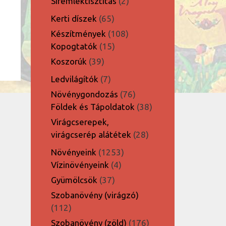
2
Síremléktisztítás
2
termék
65
Kerti díszek
65
termék
108
Készítmények
108
15
termék
Kopogtatók
15
termék
39
Koszorúk
39
termék
7
Ledvilágítók
7
termék
76
Növénygondozás
76
termék
38
Földek és Tápoldatok
38
termék
Virágcserepek,
28
virágcserép alátétek
28
termék
1253
Növényeink
1253
4
termék
Vízinövényeink
4
termék
37
Gyümölcsök
37
termék
Szobanövény (virágzó)
112
112
termék
176
Szobanövény (zöld)
176