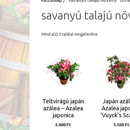
savanyú talajú n
Sorted
Mind a(z) 3 találat megjelenítve
by
latest
Teltvirágú japán
Japán azál
azálea – Azalea
Azalea jap
japonica
‘Vuyck’s Sc
5.000
Ft
5.500
Ft