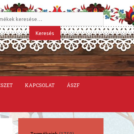
és
kezőre:
Keresés
ÉSZET
KAPCSOLAT
ÁSZF
1759
Termékeink
1759