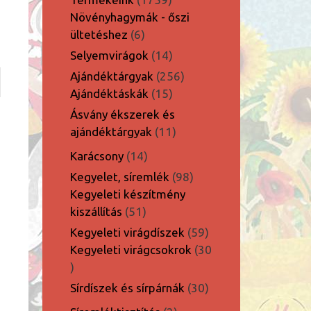
termék
Növényhagymák - őszi
6
ültetéshez
6
termék
14
Selyemvirágok
14
termék
256
Ajándéktárgyak
256
15
termék
Ajándéktáskák
15
termék
Ásvány ékszerek és
11
ajándéktárgyak
11
termék
14
Karácsony
14
termék
98
Kegyelet, síremlék
98
termék
Kegyeleti készítmény
51
kiszállítás
51
termék
59
Kegyeleti virágdíszek
59
termék
Kegyeleti virágcsokrok
30
30
termék
30
Sírdíszek és sírpárnák
30
termék