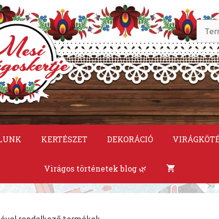
Keres
a
követ
LUNK
KERTÉSZET
DEKORÁCIÓ
VIRÁGKÖT
Virágos történetek blog 🌿
mkével rendelkező termékek