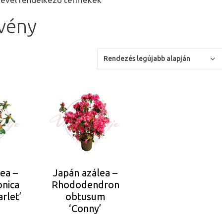
övény
ea –
Japán azálea –
onica
Rhododendron
arlet’
obtusum
‘Conny’