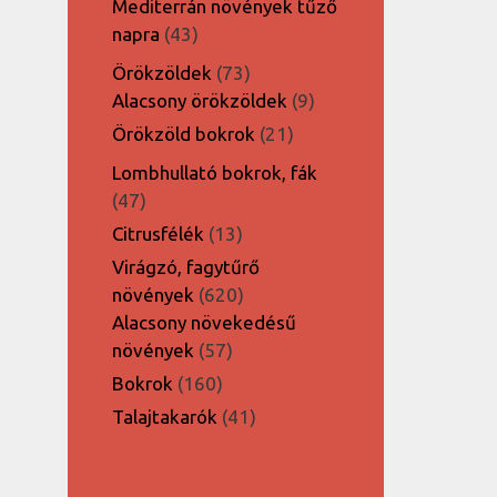
Mediterrán növények tűző
43
napra
43
termék
73
Örökzöldek
73
termék
9
Alacsony örökzöldek
9
termék
21
Örökzöld bokrok
21
termék
Lombhullató bokrok, fák
47
47
termék
13
Citrusfélék
13
termék
Virágzó, fagytűrő
620
növények
620
termék
Alacsony növekedésű
57
növények
57
termék
160
Bokrok
160
termék
41
Talajtakarók
41
termék