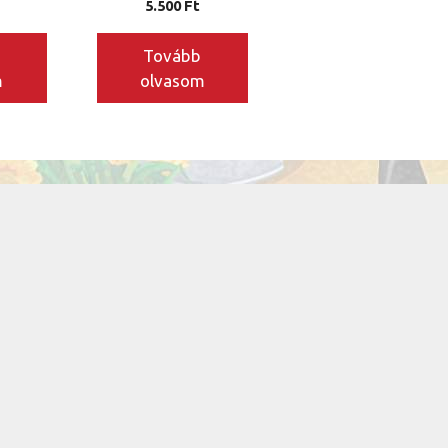
5.500
Ft
Tovább
m
olvasom