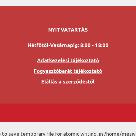
NYITVATARTÁS
Hétfőtől-Vasárnapig: 8:00 - 18:00
Adatkezelési tájékoztató
Fogyasztóbarát tájékoztató
Elállás a szerződéstől
to save temporary file for atomic writing. in /home/mesiv